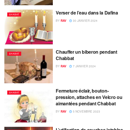
Verser de l’eau dans la Dafina
SHABAT
BY
RAV
30 JANVIER 2024
Chauffer un biberon pendant
SHABAT
Chabbat
BY
RAV
7 JANVIER 2024
Fermeture éclair, bouton-
SHABAT
pression, attaches en Velcro ou
aimantées pendant Chabbat
BY
RAV
5 NOVEMBRE 2023
L’utilisation de couches jetables