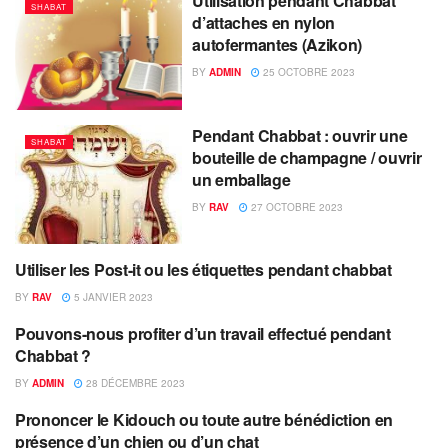
Utilisation pendant Chabbat
SHABAT
d’attaches en nylon
autofermantes (Azikon)
BY
ADMIN
25 OCTOBRE 2023
Pendant Chabbat : ouvrir une
SHABAT
bouteille de champagne / ouvrir
un emballage
BY
RAV
27 OCTOBRE 2023
Utiliser les Post-it ou les étiquettes pendant chabbat
SHABAT
BY
RAV
5 JANVIER 2023
Pouvons-nous profiter d’un travail effectué pendant
SHABAT
Chabbat ?
BY
ADMIN
28 DÉCEMBRE 2023
Prononcer le Kidouch ou toute autre bénédiction en
CHIEN
présence d’un chien ou d’un chat