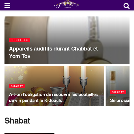
LES FÊTES
Appareils auditifs durant Chabbat et
Yom Tov
SHABAT
SHABAT
A-t-on l’obligation de recouvrir les bouteilles
de vin pendant le Kidouch.
Se brosser 
Shabat