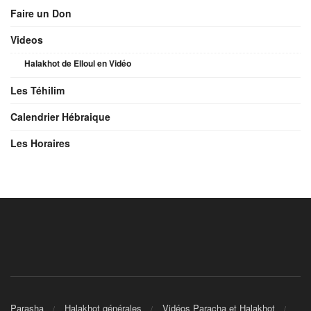
Faire un Don
Videos
Halakhot de Elloul en Vidéo
Les Téhilim
Calendrier Hébraique
Les Horaires
Parasha
Halakhot générales
Vidéos Paracha et Halakhot