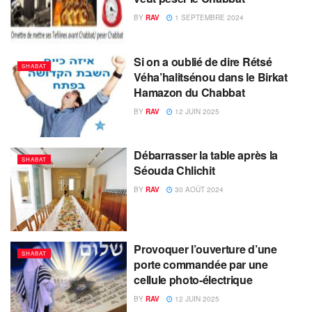
BY
RAV
1 SEPTEMBRE 2024
Si on a oublié de dire Rétsé
SHABAT
Véha’halitsénou dans le Birkat
Hamazon du Chabbat
BY
RAV
12 JUIN 2025
Débarrasser la table après la
SHABAT
Séouda Chlichit
BY
RAV
30 AOÛT 2024
Provoquer l’ouverture d’une
SHABAT
porte commandée par une
cellule photo-électrique
BY
RAV
12 JUIN 2025