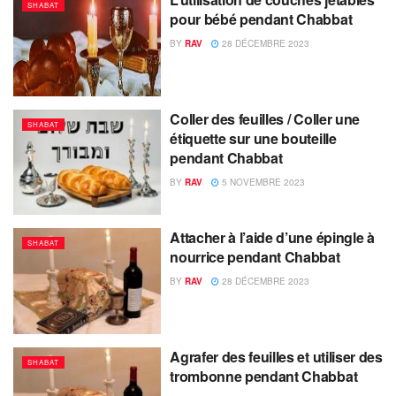
SHABAT
pour bébé pendant Chabbat
BY
RAV
28 DÉCEMBRE 2023
Coller des feuilles / Coller une
SHABAT
étiquette sur une bouteille
pendant Chabbat
BY
RAV
5 NOVEMBRE 2023
Attacher à l’aide d’une épingle à
SHABAT
nourrice pendant Chabbat
BY
RAV
28 DÉCEMBRE 2023
Agrafer des feuilles et utiliser des
SHABAT
trombonne pendant Chabbat