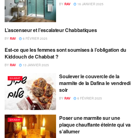
BY
RAV
16 JANVIER 2025
L’ascenseur et l’escalateur Chabbatiques
SHABAT
BY
RAV
6 FÉVRIER 2025
Est-ce que les femmes sont soumises à l’obligation du
SHABAT
Kiddouch de Chabbat ?
BY
RAV
13 JANVIER 2025
Soulever le couvercle de la
SHABAT
marmite de la Dafina le vendredi
soir
BY
RAV
6 FÉVRIER 2025
Poser une marmite sur une
SHABAT
plaque chauffante éteinte qui va
s’allumer