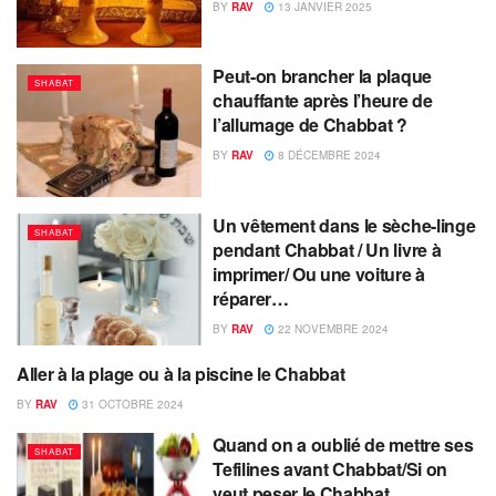
BY
RAV
13 JANVIER 2025
Peut-on brancher la plaque
SHABAT
chauffante après l’heure de
l’allumage de Chabbat ?
BY
RAV
8 DÉCEMBRE 2024
Un vêtement dans le sèche-linge
SHABAT
pendant Chabbat / Un livre à
imprimer/ Ou une voiture à
réparer…
BY
RAV
22 NOVEMBRE 2024
Aller à la plage ou à la piscine le Chabbat
SHABAT
BY
RAV
31 OCTOBRE 2024
Quand on a oublié de mettre ses
SHABAT
Tefilines avant Chabbat/Si on
veut peser le Chabbat