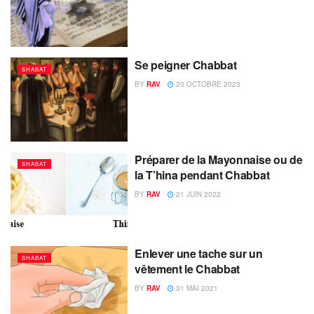
Se peigner Chabbat
SHABAT
BY
RAV
20 OCTOBRE 2023
Préparer de la Mayonnaise ou de
SHABAT
la T’hina pendant Chabbat
BY
RAV
21 JUIN 2022
Enlever une tache sur un
SHABAT
vêtement le Chabbat
BY
RAV
31 MAI 2021