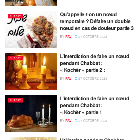
Qu’appelle-t-on un nœud
SHABAT
temporaire ? Défaire un double
nœud en cas de douleur partie 3
BY
RAV
27 OCTOBRE 2023
L’interdiction de faire un nœud
SHABAT
pendant Chabbat :
« Kochèr » partie 2 :
BY
RAV
27 OCTOBRE 2023
L’interdiction de faire un nœud
SHABAT
pendant Chabbat :
« Kochèr » partie 1
BY
RAV
27 OCTOBRE 2023