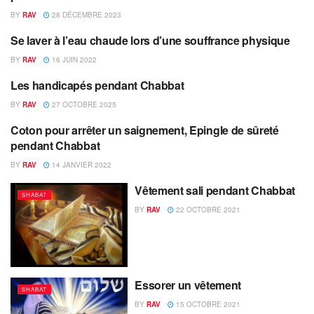
BY
RAV
28 DÉCEMBRE 2023
Se laver à l’eau chaude lors d’une souffrance physique
SHABAT
BY
RAV
16 JUIN 2022
Les handicapés pendant Chabbat
SHABAT
BY
RAV
27 OCTOBRE 2025
Coton pour arrêter un saignement, Epingle de sûreté
SHABAT
pendant Chabbat
BY
RAV
14 JANVIER 2022
Vêtement sali pendant Chabbat
SHABAT
BY
RAV
22 OCTOBRE 2021
Essorer un vêtement
SHABAT
BY
RAV
15 OCTOBRE 2021