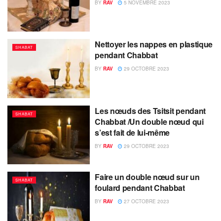
BY
RAV
5 NOVEMBRE 2023
Nettoyer les nappes en plastique
SHABAT
pendant Chabbat
BY
RAV
29 OCTOBRE 2023
Les nœuds des Tsitsit pendant
SHABAT
Chabbat /Un double nœud qui
s’est fait de lui-même
BY
RAV
29 OCTOBRE 2023
Faire un double nœud sur un
SHABAT
foulard pendant Chabbat
BY
RAV
27 OCTOBRE 2023