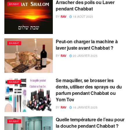
Arracher des poils ou Laver
SHABAT
pendant Chabbat
BY
RAV
18 AOÛT 2025
Peut-on charger la machine à
SHABAT
laver juste avant Chabbat ?
BY
RAV
20 JANVIER 2025
Se maquiller, se brosser les
SHABAT
dents, utiliser des sprays ou du
parfum pendant Chabbat ou
Yom Tov
BY
RAV
16 JANVIER 2025
Quelle température de l’eau pour
SHABAT
la douche pendant Chabbat ?