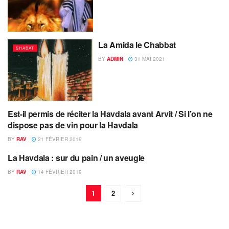
La Amida le Chabbat
SHABAT
BY
ADMIN
31 MAI 2021
Est-il permis de réciter la Havdala avant Arvit / Si l’on ne
SHABAT
dispose pas de vin pour la Havdala
BY
RAV
21 FÉVRIER 2019
La Havdala : sur du pain / un aveugle
SHABAT
BY
RAV
14 FÉVRIER 2019
1
2