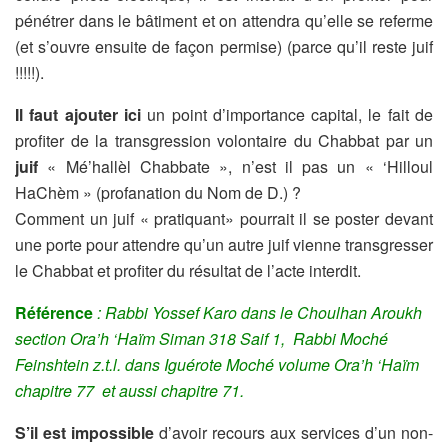
pénétrer dans le bâtiment et on attendra qu’elle se referme
(et s’ouvre ensuite de façon permise) (parce qu’il reste juif
!!!!!).
Il faut ajouter ici
un point d’importance capital, le fait de
profiter de la transgression volontaire du Chabbat par un
juif
« Mé’hallèl Chabbate », n’est il pas un « ‘Hilloul
HaChèm » (profanation du Nom de D.) ?
Comment un juif « pratiquant» pourrait il se poster devant
une porte pour attendre qu’un autre juif vienne transgresser
le Chabbat et profiter du résultat de l’acte interdit.
Référence
: Rabbi Yossef Karo dans le Choulhan Aroukh
section Ora’h ‘Haïm Siman 318 Saif 1, Rabbi Moché
Feinshtein z.t.l. dans Iguérote Moché volume Ora’h ‘Haïm
chapitre 77 et aussi chapitre 71.
S’il est impossible
d’avoir recours aux services d’un non-