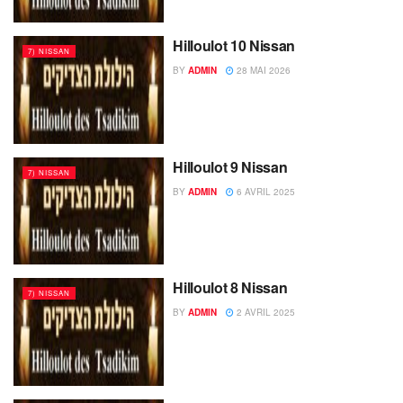
Hilloulot 10 Nissan
7) NISSAN
BY
ADMIN
28 MAI 2026
Hilloulot 9 Nissan
7) NISSAN
BY
ADMIN
6 AVRIL 2025
Hilloulot 8 Nissan
7) NISSAN
BY
ADMIN
2 AVRIL 2025