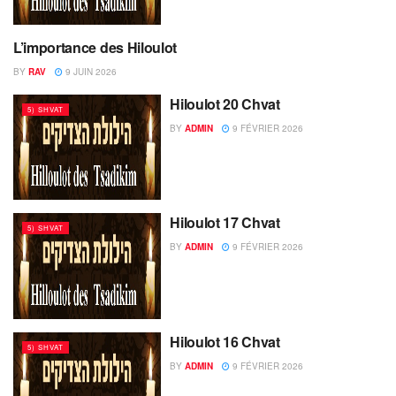
L’importance des Hiloulot
HILLOULOT
BY
RAV
9 JUIN 2026
Hiloulot 20 Chvat
5) SHVAT
BY
ADMIN
9 FÉVRIER 2026
Hiloulot 17 Chvat
5) SHVAT
BY
ADMIN
9 FÉVRIER 2026
Hiloulot 16 Chvat
5) SHVAT
BY
ADMIN
9 FÉVRIER 2026