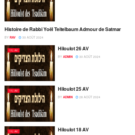
Histoire de Rabbi Yoël Teitelbaum Admour de Satmar
11) AV
BY
RAV
30 AOÛT 2024
Hiloulot 26 AV
11) AV
BY
ADMIN
30 AOÛT 2024
Hiloulot 25 AV
11) AV
BY
ADMIN
28 AOÛT 2024
Hiloulot 18 AV
11) AV