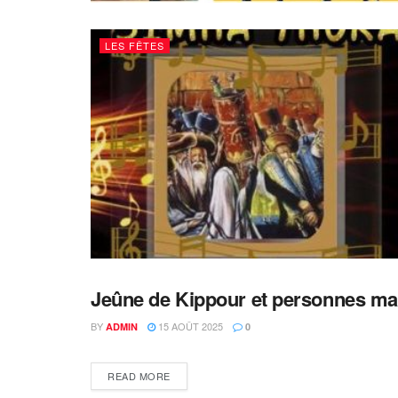
LES FÊTES
Jeûne de Kippour et personnes ma
KIPOUR
BY
15 AOÛT 2025
ADMIN
0
DETAILS
READ MORE