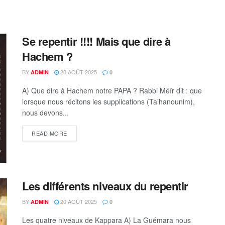
Se repentir !!!! Mais que dire à
Hachem ?
BY
20 AOÛT 2025
ADMIN
0
A) Que dire à Hachem notre PAPA ? Rabbi Méïr dit : que
lorsque nous récitons les supplications (Ta’hanounim),
nous devons...
DETAILS
READ MORE
Les différents niveaux du repentir
BY
20 AOÛT 2025
ADMIN
0
Les quatre niveaux de Kappara A) La Guémara nous