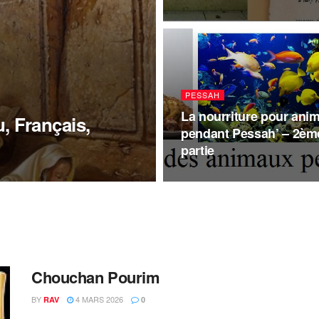
PESSAH
La nourriture pour ani
, Français,
pendant Pessah’ – 2èm
partie
Chouchan Pourim
BY
4 MARS 2026
RAV
0