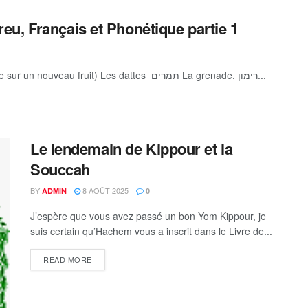
u, Français et Phonétique partie 1
Le Séder de Roch Hachana Chéhéhiyanou (on récite sur un nouveau fruit) Les dattes תמרים La grenade. רימון...
Le lendemain de Kippour et la
Souccah
BY
8 AOÛT 2025
ADMIN
0
J’espère que vous avez passé un bon Yom Kippour, je
suis certain qu’Hachem vous a inscrit dans le Livre de...
DETAILS
READ MORE