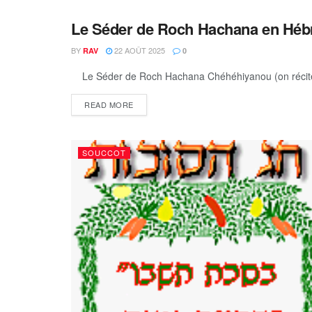
Le Séder de Roch Hachana en Hébre
ROCH HACHANA
BY
22 AOÛT 2025
RAV
0
DETAILS
READ MORE
SOUCCOT