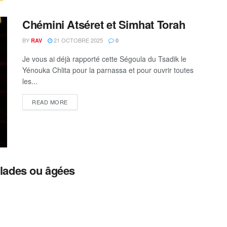
Chémini Atséret et Simhat Torah
BY
21 OCTOBRE 2025
RAV
0
Je vous ai déjà rapporté cette Ségoula du Tsadik le
Yénouka Chlita pour la parnassa et pour ouvrir toutes
les...
DETAILS
READ MORE
lades ou âgées