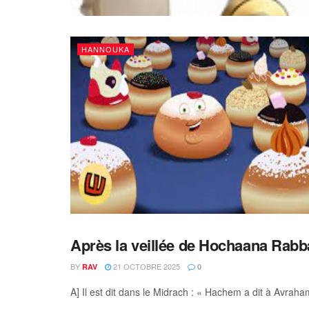
HANNOUKA
Après la veillée de Hochaana Rabb
OCHAÂNA RABBA
BY
21 OCTOBRE 2025
RAV
0
A] Il est dit dans le Midrach : « Hachem a dit à Avraha