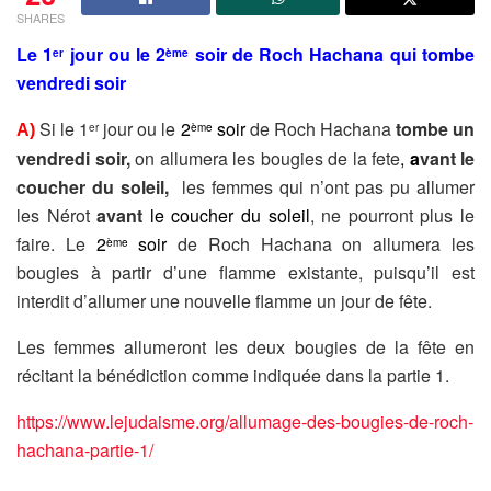
SHARES
Le 1
jour ou le
2
soir
de Roch Hachana qui tombe
er
ème
vendredi soir
Si le 1
jour ou le
2
soir
de Roch Hachana
tombe un
er
ème
A)
vendredi soir,
on allumera les bougies de la fete
,
a
vant
le
coucher du soleil,
les femmes qui n’ont pas pu allumer
les Nérot
avant
l
e
coucher du soleil
, ne pourront plus le
faire. Le
2
soir
de Roch Hachana o
n allumera les
ème
bougies à partir d’une flamme existante, puisqu’il est
interdit d’allumer une nouvelle flamme un jour de fête.
Les femmes allumeront les deux bougies de la fête en
récitant la bénédiction comme indiquée dans la partie 1.
https://www.lejudaisme.org/allumage-des-bougies-de-roch-
hachana-partie-1/