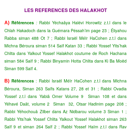
LES REFERENCES DES HALAKHOT
Références
:
Rabbi Yéchaâya Halévi Horowitz z.t.l dans le
A)
Chlah Hakadoch dans la Guémara Péssah’im page 23 ; Éliyahou
Rabba siman 488 Ot 7 ; Rabbi Israël Méïr HaCohen z.t.l dans
Michna Béroura siman 514 Saïf Katan 33 ; Rabbi Yossef Yits’hak
Chlita dans Yalkout Yossef Halakhot coutume de Roch Hachana
siman 584 Saïf 9 ; Rabbi Binyamin Hotta Chlita dans Ki Ba Moëd
Siman 599 Saïf 4.
Références
: Rabbi Israël Méïr HaCohen z.t.l dans Michna
B)
Béroura, Siman 263 Saïfs Katans 27, 28 et 31 ; Rabbi Ovadia
Yossef z.t.l dans Yabiâ Omer Volume 9 Siman 108 et dans
Yéhavé Daât, volume 2 Siman 32, Otsar Hadinim page 208 ;
Rabbi Yéhochouâ Zilber dans Az Nidbarou volume 3 Siman 1 ;
Rabbi Yits’hak Yossef Chlita Yalkout Yossef Halakhot siman 263
Saïf 9 et siman 264 Saïf 2 ; Rabbi Yossef Haïm z.t.l dans Rav