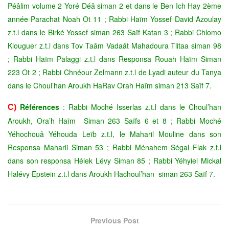
Péâlim volume 2 Yoré Déâ siman 2 et dans le Ben Ich Hay 2ème
année Parachat Noah Ot 11 ; Rabbi Haïm Yossef David Azoulay
z.t.l dans le Birké Yossef siman 263 Saïf Katan 3 ; Rabbi Chlomo
Klouguer z.t.l dans Tov Taâm Vadaât Mahadoura Tlitaa siman 98
; Rabbi Haïm Palaggi z.t.l dans Responsa Rouah Haïm Siman
223 Ot 2 ; Rabbi Chnéour Zelmann z.t.l de Lyadi auteur du Tanya
dans le Choul’han Aroukh HaRav Orah Haïm siman 213 Saïf 7.
Références
: Rabbi Moché Isserlas z.t.l dans le Choul’han
C)
Aroukh, Ora’h Haïm Siman 263 Saïfs 6 et 8 ; Rabbi Moché
Yéhochouâ Yéhouda Leïb z.t.l, le Maharil Mouline dans son
Responsa Maharil Siman 53 ; Rabbi Ménahem Ségal Flak z.t.l
dans son responsa Hélek Lévy Siman 85 ; Rabbi Yéhyiel Mickal
Halévy Epstein z.t.l dans Aroukh Hachoul’han siman 263 Saïf 7.
Previous Post