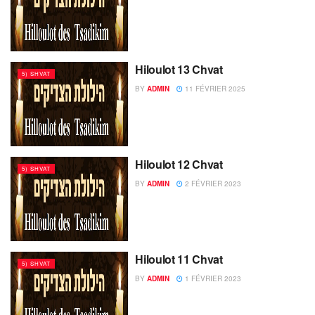
Hiloulot 13 Chvat
5) SHVAT
BY
ADMIN
11 FÉVRIER 2025
Hiloulot 12 Chvat
5) SHVAT
BY
ADMIN
2 FÉVRIER 2023
Hiloulot 11 Chvat
5) SHVAT
BY
ADMIN
1 FÉVRIER 2023