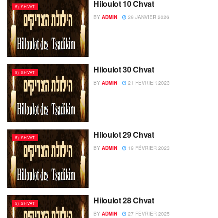
Hiloulot 10 Chvat
5) SHVAT
BY
ADMIN
29 JANVIER 2026
Hiloulot 30 Chvat
5) SHVAT
BY
ADMIN
21 FÉVRIER 2023
Hiloulot 29 Chvat
5) SHVAT
BY
ADMIN
19 FÉVRIER 2023
Hiloulot 28 Chvat
5) SHVAT
BY
ADMIN
27 FÉVRIER 2025