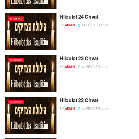
Hiloulot 24 Chvat
5) SHVAT
BY
ADMIN
14 FÉVRIER 2023
Hiloulot 23 Chvat
5) SHVAT
BY
ADMIN
13 FÉVRIER 2023
Hiloulot 22 Chvat
5) SHVAT
BY
ADMIN
12 FÉVRIER 2023