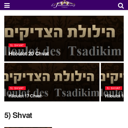
5) SHVAT
Hiloulot 20 Chvat
5) SHVAT
5) SHVAT
Hiloulot 17 Chvat
Hiloulot 16
5) Shvat