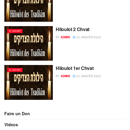
Hiloulot 2 Chvat
5) SHVAT
BY
ADMIN
24 JANVIER 2023
Hiloulot 1er Chvat
5) SHVAT
BY
ADMIN
23 JANVIER 2023
Faire un Don
Videos