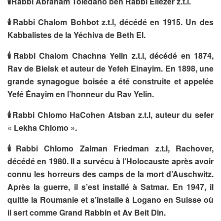
🕯
Rabbi Abraham Tolédano ben Rabbi Eliézer z.t.l.
🕯
Rabbi Chalom Bohbot z.t.l, décédé en 1915. Un des
Kabbalistes de la Yéchiva de Beth El.
🕯
Rabbi Chalom Chachna Yelin z.t.l, décédé en 1874,
Rav de Bielsk et auteur de Yefeh Einayim. En 1898, une
grande synagogue boisée a été construite et appelée
Yefé Énayim en l’honneur du Rav Yelin.
🕯
Rabbi Chlomo HaCohen Atsban z.t.l, auteur du sefer
« Lekha Chlomo ».
🕯
Rabbi Chlomo Zalman Friedman z.t.l, Rachover,
décédé en 1980. Il a survécu à l’Holocauste après avoir
connu les horreurs des camps de la mort d’Auschwitz.
Après la guerre, il s’est installé à Satmar. En 1947, il
quitte la Roumanie et s’installe à Logano en Suisse où
il sert comme Grand Rabbin et Av Beit Din.