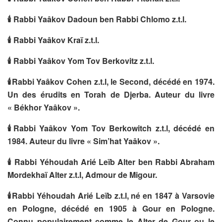
🕯
Rabbi Yaâkov Dadoun ben Rabbi Chlomo z.t.l.
🕯
Rabbi Yaâkov Kraï z.t.l.
🕯
Rabbi Yaâkov Yom Tov Berkovitz z.t.l.
🕯
Rabbi Yaâkov Cohen z.t.l, le Second, décédé en 1974.
Un des érudits en Torah de Djerba. Auteur du livre
« Békhor Yaâkov ».
🕯
Rabbi Yaâkov Yom Tov Berkowitch z.t.l, décédé en
1984. Auteur du livre « Sim’hat Yaâkov ».
🕯
Rabbi Yéhoudah Arié Leïb Alter ben Rabbi Abraham
Mordekhaï Alter z.t.l, Admour de Migour.
🕯
Rabbi Yéhoudah Arié Leïb z.t.l, né en 1847 à Varsovie
en Pologne, décédé en 1905 à Gour en Pologne.
Connu populairement comme le Alter de Gour ou le