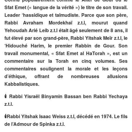
Sfat Emet (« langue de la vérité ») le titre de son travail.
Leader ‘hassidique et talmudiste. Parce que son père,
Rabbi Avraham Mordekhaï z.t.l, mourut quand
Yehoudah Arié Leib z.t.l était âgé seulement de 8 ans, il
fut élevé par son grand-père, Rabbi Yitshak Meïr z.t.l, le
‘Hidouché Harim, le premier Rabbin de Gour. Son
travail monumental, « Sfat Emet al HaTorah », est un
commentaire sur la Torah en cinq volumes. Ses
commentaires soulignent la morale et les leçons
d’éthique, offrant de nombreuses allusions
Kabbalistiques.
🕯
Rabbi Yisraël Binyamin Bassan ben Rabbi Yechaya
z.t.l.
🕯
Rabbi Yitshak Isaac Weiss z.t.l, décédé en 1974. Le fils
de l’Admour de Spinka z.t.l.