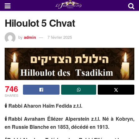
Hiloulot 5 Chvat
by
admin
7 février 2025
746
SHARES
🕯
Rabbi Aharon Haïm Fedida z.t.l.
🕯
Rabbi Avraham Éliézer Alperstein z.t.l. Né à Kobryn,
en Russie Blanche en 1853, décédé en 1913.