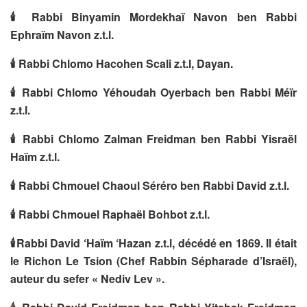
🕯
Rabbi Binyamin Mordekhaï Navon ben Rabbi
Ephraïm Navon z.t.l.
🕯
Rabbi Chlomo Hacohen Scali z.t.l, Dayan.
🕯
Rabbi Chlomo Yéhoudah Oyerbach ben Rabbi Méïr
z.t.l.
🕯
Rabbi Chlomo Zalman Freidman ben Rabbi Yisraël
Haïm z.t.l.
🕯
Rabbi Chmouel Chaoul Séréro ben Rabbi David z.t.l.
🕯
Rabbi Chmouel Raphaël Bohbot z.t.l.
🕯
Rabbi David ‘Haïm ‘Hazan z.t.l, décédé en 1869. Il était
le Richon Le Tsion (Chef Rabbin Sépharade d’Israël),
auteur du sefer « Nediv Lev ».