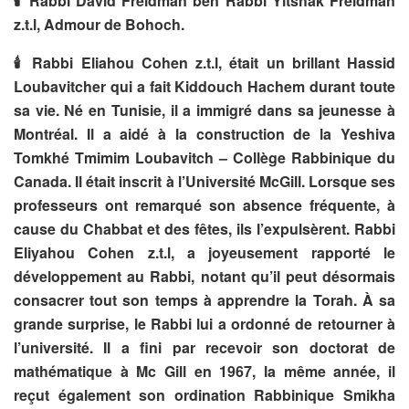
🕯
Rabbi David Freidman ben Rabbi Yitshak Freidman
z.t.l, Admour de Bohoch.
🕯
Rabbi Eliahou Cohen z.t.l, était un brillant Hassid
Loubavitcher qui a fait Kiddouch Hachem durant toute
sa vie. Né en Tunisie, il a immigré dans sa jeunesse à
Montréal. Il a aidé à la construction de la Yeshiva
Tomkhé Tmimim Loubavitch – Collège Rabbinique du
Canada. Il était inscrit à l’Université McGill. Lorsque ses
professeurs ont remarqué son absence fréquente, à
cause du Chabbat et des fêtes, ils l’expulsèrent. Rabbi
Eliyahou Cohen z.t.l, a joyeusement rapporté le
développement au Rabbi, notant qu’il peut désormais
consacrer tout son temps à apprendre la Torah. À sa
grande surprise, le Rabbi lui a ordonné de retourner à
l’université. Il a fini par recevoir son doctorat de
mathématique à Mc Gill en 1967, la même année, il
reçut également son ordination Rabbinique Smikha