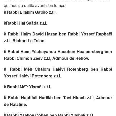
qui nous a quitté avant son temps.
🕯
Rabbi Eliakim Gatino z.t.l.
🕯
Rabbi Haï Saâda z.t.l.
🕯
Rabbi Haïm David Hazan ben Rabbi Yossef Raphaël
z.t.l, Richon Le Tsion.
🕯
Rabbi Haïm Yéchâyahou Hacohen Haalbersberg ben
Rabbi Chimôn Zeev z.t.l, Admour de Rehov.
🕯
Rabbi Méïr Chalom Halévi Rotenberg ben Rabbi
Yossef Halévi Rotenberg z.t.l.
🕯
Rabbi Méïr Yisraël z.t.l.
🕯
Rabbi Naphtali Harlikh ben Tsvi Hirsch z.t.l, Admour
de Halatine.
🕯
Rabbi Yaâkov Cohen ben Rabbi Yitshak z.t.l.