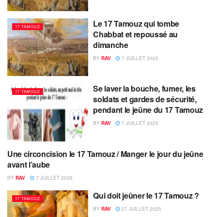
Le 17 Tamouz qui tombe
17 TAMOUZ
Chabbat et repoussé au
dimanche
BY
RAV
7 JUILLET 2025
Se laver la bouche, fumer, les
17 TAMOUZ
soldats et gardes de sécurité,
pendant le jeûne du 17 Tamouz
BY
RAV
7 JUILLET 2025
Une circoncision le 17 Tamouz / Manger le jour du jeûne
17 TAMOUZ
avant l’aube
BY
RAV
7 JUILLET 2025
Qui doit jeûner le 17 Tamouz ?
17 TAMOUZ
BY
RAV
27 JUILLET 2025