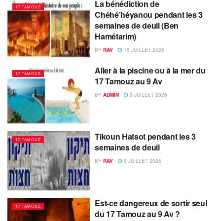
La bénédiction de
17 TAMOUZ
Chéhé’héyanou pendant les 3
semaines de deuil (Ben
Hamétarim)
BY
RAV
15 JUILLET 2026
Aller à la piscine ou à la mer du
17 TAMOUZ
17 Tamouz au 9 Av
BY
ADMIN
6 JUILLET 2026
Tikoun Hatsot pendant les 3
17 TAMOUZ
semaines de deuil
BY
RAV
6 JUILLET 2026
Est-ce dangereux de sortir seul
17 TAMOUZ
du 17 Tamouz au 9 Av ?