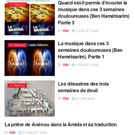
Quand est-il permis d’écouter la
17 TAMOUZ
musique dans ces 3 semaines
douloureuses (Ben Hamétsarim)
Partie 3
BY
RAV
5 JUILLET 2026
La musique dans ces 3
17 TAMOUZ
semaines douloureuses (Ben
Hamétsarim). Partie 1
BY
RAV
5 JUILLET 2026
Les désastres des trois
17 TAMOUZ
semaines de deuil
BY
RAV
25 JUIN 2026
La prière de Anénou dans la Amida et sa traduction
10 TÉVET
BY
RAV
27 JUILLET 2025