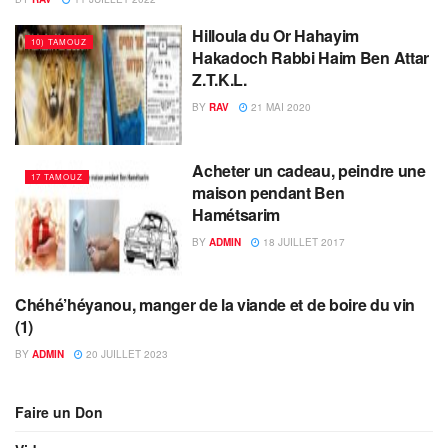
Hilloula du Or Hahayim
10) TAMOUZ
Hakadoch Rabbi Haim Ben Attar
Z.T.K.L.
BY
RAV
21 MAI 2020
Acheter un cadeau, peindre une
17 TAMOUZ
maison pendant Ben
Hamétsarim
BY
ADMIN
18 JUILLET 2017
Chéhé’héyanou, manger de la viande et de boire du vin
17 TAMOUZ
(1)
BY
ADMIN
20 JUILLET 2023
Faire un Don