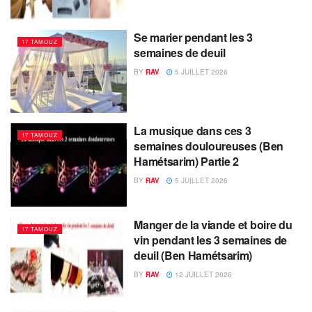
Se marier pendant les 3
17 TAMOUZ
semaines de deuil
BY
RAV
5 JUILLET 2026
La musique dans ces 3
17 TAMOUZ
semaines douloureuses (Ben
Hamétsarim) Partie 2
BY
RAV
5 JUILLET 2026
Manger de la viande et boire du
17 TAMOUZ
vin pendant les 3 semaines de
deuil (Ben Hamétsarim)
BY
RAV
12 JUILLET 2026