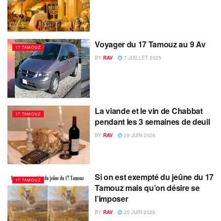
Voyager du 17 Tamouz au 9 Av
17 TAMOUZ
BY
RAV
7 JUILLET 2025
La viande et le vin de Chabbat
17 TAMOUZ
pendant les 3 semaines de deuil
BY
RAV
29 JUIN 2026
Si on est exempté du jeûne du 17
17 TAMOUZ
Tamouz mais qu’on désire se
l’imposer
BY
RAV
25 JUIN 2026