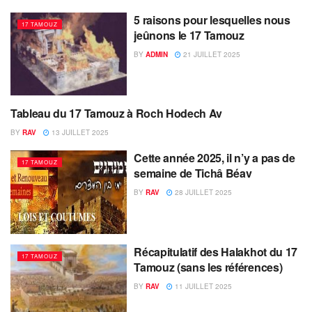
5 raisons pour lesquelles nous
17 TAMOUZ
jeûnons le 17 Tamouz
BY
ADMIN
21 JUILLET 2025
Tableau du 17 Tamouz à Roch Hodech Av
17 TAMOUZ
BY
RAV
13 JUILLET 2025
Cette année 2025, il n’y a pas de
17 TAMOUZ
semaine de Tichâ Béav
BY
RAV
28 JUILLET 2025
Récapitulatif des Halakhot du 17
17 TAMOUZ
Tamouz (sans les références)
BY
RAV
11 JUILLET 2025