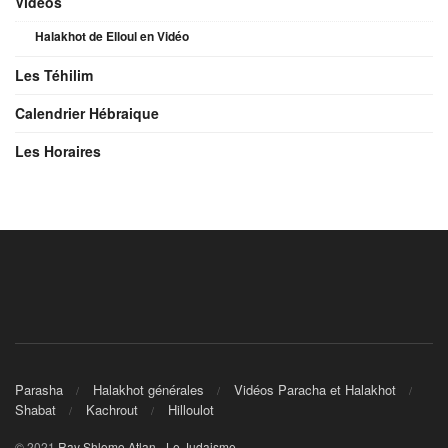
Videos
Halakhot de Elloul en Vidéo
Les Téhilim
Calendrier Hébraique
Les Horaires
Parasha
Halakhot générales
Vidéos Paracha et Halakhot
Shabat
Kachrout
Hilloulot
© 2021
Rav Shlomo Atlan - Le Judaisme