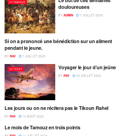
Le but de ces semaines
17 TAMOUZ
douloureuses
BY
ADMIN
7 JUILLET 2025
Si on a prononcé une bénédiction sur un aliment
10 TÉVET
pendant le jeune.
BY
RAV
7 JUILLET 2025
Voyager le jour d’un jeûne
10 TÉVET
BY
RAV
23 JUILLET 2024
Les jours ou on ne récitera pas le Tikoun Rahel
17 TAMOUZ
BY
RAV
14 AOÛT 2022
Le mois de Tamouz en trois points
10) TAMOUZ
BY
RAV
11 JUILLET 2022