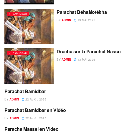
Parachat Béhaâlotékha
4) BAMIDBAR
BY
ADMIN
13 MAI 2025
Dracha sur la Parachat Nasso
4) BAMIDBAR
BY
ADMIN
13 MAI 2025
Parachat Bamidbar
4) BAMIDBAR
BY
ADMIN
22 AVRIL 2025
Parachat Bamidbar en Vidéo
4) BAMIDBAR
BY
ADMIN
22 AVRIL 2025
Paracha Massei en Video
4) BAMIDBAR