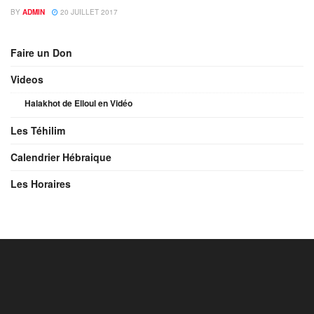
BY
ADMIN
20 JUILLET 2017
Faire un Don
Videos
Halakhot de Elloul en Vidéo
Les Téhilim
Calendrier Hébraique
Les Horaires