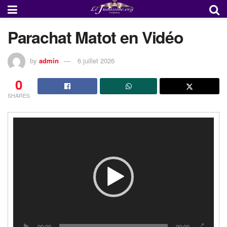
Parachat Matot en Vidéo
by
admin
6 juillet 2026
0
SHARES
Lecteur
vidéo
00:00
00:00