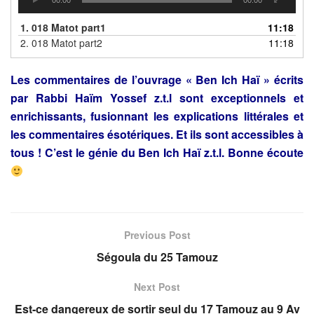
1.
018 Matot part1
11:18
2.
018 Matot part2
11:18
Les commentaires de l’ouvrage « Ben Ich Haï » écrits
par Rabbi
Haïm Yossef z.t.l sont exceptionnels et
enrichissants,
fusionnant les explications littérales et
les commentaires
ésotériques. Et ils sont accessibles à
tous ! C’est le génie du
Ben Ich Haï z.t.l. Bonne écoute
Previous Post
Ségoula du 25 Tamouz
Next Post
Est-ce dangereux de sortir seul du 17 Tamouz au 9 Av