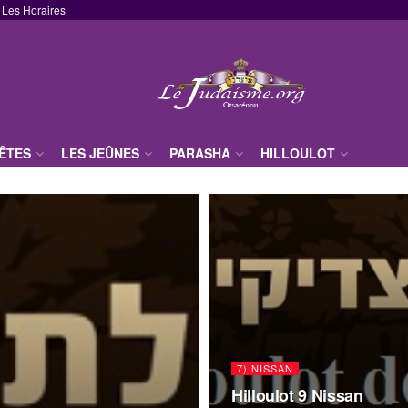
Les Horaires
FÊTES
LES JEÛNES
PARASHA
HILLOULOT
7) NISSAN
Hilloulot 9 Nissan