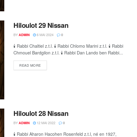
Hiloulot 29 Nissan
BY
6 MAI 2024
ADMIN
0
🕯 Rabbi Chaltiel z.t.l. 🕯 Rabbi Chlomo Marini z.t.l. 🕯 Rabbi
Chmouel Bardgilon z.t.l. 🕯 Rabbi Dan Lando ben Rabbi...
DETAILS
READ MORE
Hiloulot 28 Nissan
BY
12 MAI 2022
ADMIN
0
🕯 Rabbi Aharon Hacohen Rosenfeld z.t.l, né en 1927,