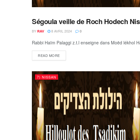
Ségoula veille de Roch Hodech Ni
7) NISSAN
BY
8 AVRIL 2024
RAV
0
Rabbi Haïm Palaggi z.t.l enseigne dans Moëd lékhol Haï 
DETAILS
READ MORE
7) NISSAN