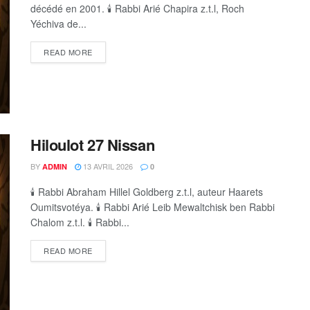
décédé en 2001. 🕯 Rabbi Arié Chapira z.t.l, Roch
Yéchiva de...
DETAILS
READ MORE
Hiloulot 27 Nissan
BY
13 AVRIL 2026
ADMIN
0
🕯 Rabbi Abraham Hillel Goldberg z.t.l, auteur Haarets
Oumitsvotéya. 🕯 Rabbi Arié Leib Mewaltchisk ben Rabbi
Chalom z.t.l. 🕯 Rabbi...
DETAILS
READ MORE