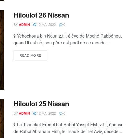
Hiloulot 26 Nissan
BY
12 MAI 2022
ADMIN
0
🕯 Yéhochoua bin Noun z.t.l, élève de Moché Rabbénou,
quand il est né, son père est parti de ce monde...
DETAILS
READ MORE
Hiloulot 25 Nissan
BY
12 MAI 2022
ADMIN
0
🕯 La Tsadeket Fredel bat Rabbi Yossef Fish z.t.l, épouse
de Rabbi Abraham Fish, le Tsadik de Tel Aviv, décédé...