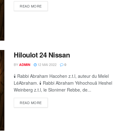
DETAILS
READ MORE
Hiloulot 24 Nissan
BY
12 MAI 2022
ADMIN
0
🕯 Rabbi Abraham Hacohen z.t.l, auteur du Melel
LéAbraham. 🕯 Rabbi Abraham Yéhochouâ Heshel
Weinberg z.t.l, le Slonimer Rebbe, de...
DETAILS
READ MORE