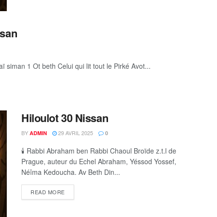
ssan
siman 1 Ot beth Celui qui lit tout le Pirké Avot...
Hiloulot 30 Nissan
BY
29 AVRIL 2025
ADMIN
0
🕯 Rabbi Abraham ben Rabbi Chaoul Broïde z.t.l de
Prague, auteur du Echel Abraham, Yéssod Yossef,
Néîma Kedoucha. Av Beth Din...
DETAILS
READ MORE