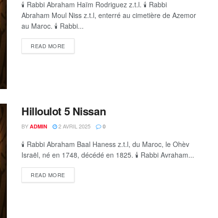
🕯 Rabbi Abraham Haïm Rodriguez z.t.l. 🕯 Rabbi
Abraham Moul Niss z.t.l, enterré au cimetière de Azemor
au Maroc. 🕯 Rabbi...
DETAILS
READ MORE
Hilloulot 5 Nissan
BY
2 AVRIL 2025
ADMIN
0
🕯 Rabbi Abraham Baal Haness z.t.l, du Maroc, le Ohèv
Israël, né en 1748, décédé en 1825. 🕯 Rabbi Avraham...
DETAILS
READ MORE