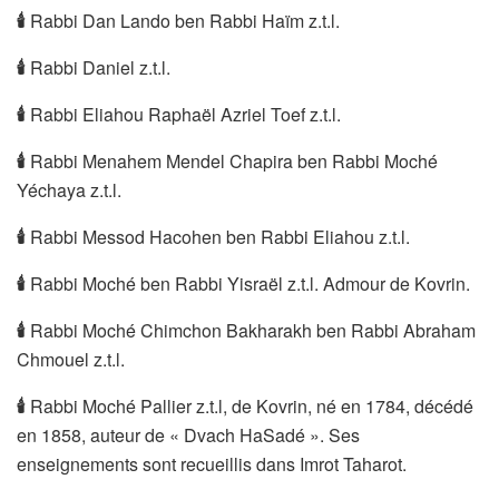
🕯
Rabbi Dan Lando ben Rabbi Haïm z.t.l.
🕯
Rabbi Daniel z.t.l.
🕯
Rabbi Eliahou Raphaël Azriel Toef z.t.l.
🕯
Rabbi Menahem Mendel Chapira ben Rabbi Moché
Yéchaya z.t.l.
🕯
Rabbi Messod Hacohen ben Rabbi Eliahou z.t.l.
🕯
Rabbi Moché ben Rabbi Yisraël z.t.l. Admour de Kovrin.
🕯
Rabbi Moché Chimchon Bakharakh ben Rabbi Abraham
Chmouel z.t.l.
🕯
Rabbi Moché Pallier z.t.l, de Kovrin, né en 1784, décédé
en 1858, auteur de « Dvach HaSadé ». Ses
enseignements sont recueillis dans Imrot Taharot.