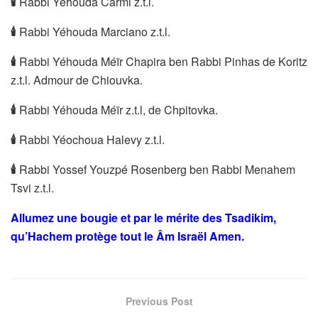
🕯
Rabbi Yéhouda Carmi z.t.l.
🕯
Rabbi Yéhouda Marciano z.t.l.
🕯
Rabbi Yéhouda Méïr Chapira ben Rabbi Pinhas de Koritz
z.t.l. Admour de Chiouvka.
🕯
Rabbi Yéhouda Méïr z.t.l, de Chpitovka.
🕯
Rabbi Yéochoua Halevy z.t.l.
🕯
Rabbi Yossef Youzpé Rosenberg ben Rabbi Menahem
Tsvi z.t.l.
Allumez une bougie et par le mérite des Tsadikim,
qu’Hachem protège tout le Âm Israël Amen.
Previous Post