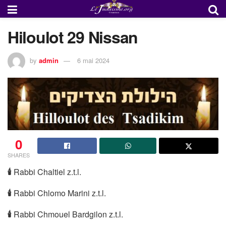
Hiloulot 29 Nissan
by
admin
6 mai 2024
0
SHARES
🕯
Rabbi Chaltiel z.t.l.
🕯
Rabbi Chlomo Marini z.t.l.
🕯
Rabbi Chmouel Bardgilon z.t.l.