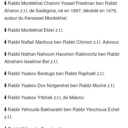
🕯
Rabbi Mordékhaï Chalom Yossef Friedman ben Rabbi
Aharon z.t.l, de Sadégora, né en 1897, décédé en 1979,
auteur du Kenesset Mordekhaï.
🕯
Rabbi Mordekhaï Ekler z.t.l.
🕯
Rabbi Naftali Marilous ben Rabbi Chimon z.t.l. Admour.
🕯
Rabbi Nathan Nahoum Hacohen Rabinovitz ben Rabbi
Abraham Issakhar Ber z.t.l.
🕯
Rabbi Yaakov Berdugo ben Rabbi Raphaël z.t.l.
🕯
Rabbi Yaakov Dov Noïgershel ben Rabbi Moché z.t.l.
🕯
Rabbi Yaakov Yitshak z.t.l, de Makrov.
🕯
Rabbi Yéhouda Bakharakh ben Rabbi Yéochoua Echel
z.t.l.