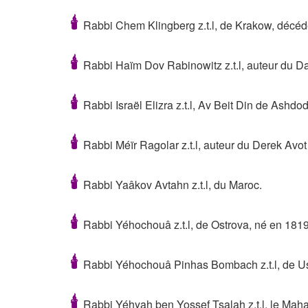
🕯
Rabbi Chem Klingberg z.t.l, de Krakow, décéd
🕯
Rabbi Haïm Dov Rabinowitz z.t.l, auteur du Da
🕯
Rabbi Israël Elizra z.t.l, Av Beit Din de Ashdod
🕯
Rabbi Méïr Ragolar z.t.l, auteur du Derek Avot 
🕯
Rabbi Yaâkov Avtahn z.t.l, du Maroc.
🕯
Rabbi Yéhochouâ z.t.l, de Ostrova, né en 181
🕯
Rabbi Yéhochouâ Pinhas Bombach z.t.l, de U
🕯
Rabbi Yéhyah ben Yossef Tsalah z.t.l, le Maha