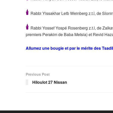
🕯
Rabbi Yissakhar Leïb Weinberg z.t.l, de Slon
🕯
Rabbi Yossef Yospé Rosenberg z.t.l, de Zalkav
premiers Perakim de Baba Metsia) et Revid Haz
Allumez une bougie et par le mérite des Tsad
Previous Post
Hiloulot 27 Nissan