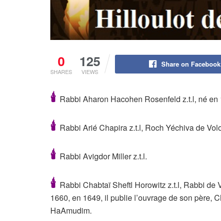
0
125
Share on Facebook
SHARES
VIEWS
🕯
Rabbi Aharon Hacohen Rosenfeld z.t.l, né en
🕯
Rabbi Arié Chapira z.t.l, Roch Yéchiva de Vo
🕯
Rabbi Avigdor Miller z.t.l.
🕯
Rabbi Chabtaï Sheftl Horowitz z.t.l, Rabbi de
1660, en 1649, il publie l’ouvrage de son père, C
HaAmudim.