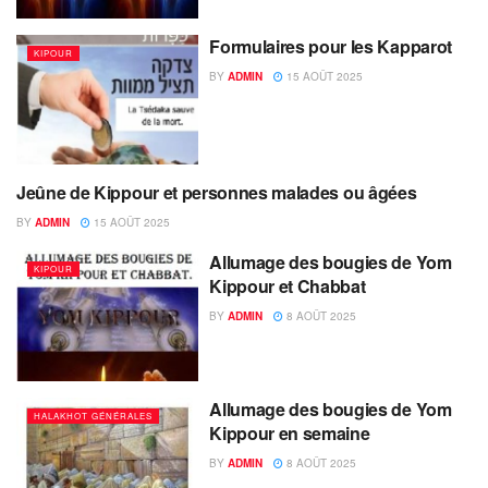
Formulaires pour les Kapparot
KIPOUR
BY
ADMIN
15 AOÛT 2025
Jeûne de Kippour et personnes malades ou âgées
KIPOUR
BY
ADMIN
15 AOÛT 2025
Allumage des bougies de Yom
KIPOUR
Kippour et Chabbat
BY
ADMIN
8 AOÛT 2025
Allumage des bougies de Yom
HALAKHOT GÉNÉRALES
Kippour en semaine
BY
ADMIN
8 AOÛT 2025