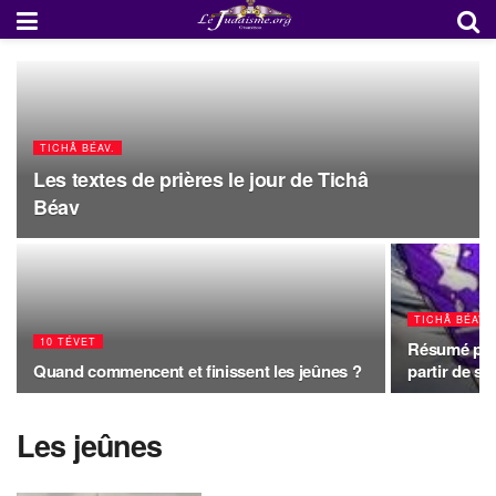
TICHÂ BÉAV.
Les textes de prières le jour de Tichâ
Béav
TICHÂ BÉAV.
10 TÉVET
Résumé pour
Quand commencent et finissent les jeûnes ?
partir de sa
Les jeûnes