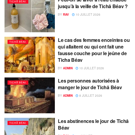
TICHÂ BÉAV.
jusqu’à la veille de Tichâ Béav ?
BY
RAV
10 JUILLET 2026
Le cas des femmes enceintes ou
TICHÂ BÉAV.
qui allaitent ou qui ont fait une
fausse couche pour le jeûne de
Ticha Béav
BY
ADMIN
10 JUILLET 2026
Les personnes autorisées à
TICHÂ BÉAV.
manger le jour de Tichâ Béav
BY
ADMIN
8 JUILLET 2026
Les abstinences le jour de Tichâ
TICHÂ BÉAV.
Béav