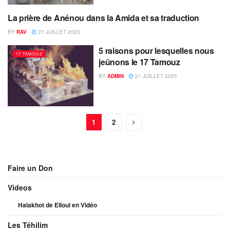
La prière de Anénou dans la Amida et sa traduction
10 TÉVET
BY
RAV
27 JUILLET 2025
5 raisons pour lesquelles nous
17 TAMOUZ
jeûnons le 17 Tamouz
BY
ADMIN
21 JUILLET 2025
1
2
Faire un Don
Videos
Halakhot de Elloul en Vidéo
Les Téhilim