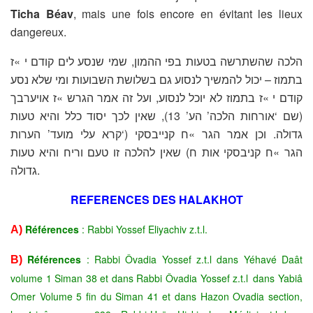
Ticha Béav
, mais une fois encore en évitant les lieux
dangereux.
הלכה שהשתרשה בטעות בפי ההמון, שמי שנסע לים קודם י »ז
בתמוז – יכול להמשיך לנסוע גם בשלושת השבועות ומי שלא נסע
קודם י »ז בתמוז לא יוכל לנסוע, ועל זה אמר הגרש »ז אויערבך
(שם ‘אורחות הלכה’ הע’ 13), שאין לכך יסוד כלל והיא טעות
גדולה. וכן אמר הגר »ח קנייבסקי (‘קרא עלי מועד’ הערות
הגר »ח קניבסקי אות ח) שאין להלכה זו טעם וריח והיא טעות
גדולה.
REFERENCES DES HALAKHOT
Références
: Rabbi Yossef Eliyachiv z.t.l.
A)
Références
: Rabbi Ôvadia Yossef z.t.l dans Yéhavé Daât
B)
volume 1 Siman 38 et dans Rabbi Ôvadia Yossef z.t.l
dans Yabiâ
Omer Volume 5 fin du Siman 41 et dans Hazon Ovadia section,