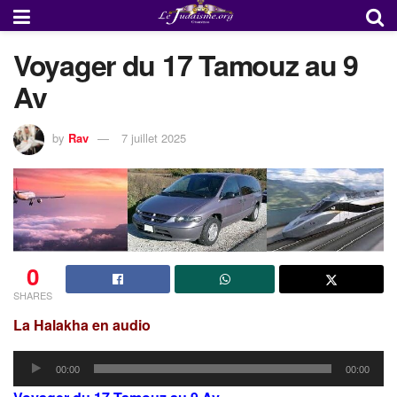
Voyager du 17 Tamouz au 9
Av
by
Rav
7 juillet 2025
0
SHARES
La Halakha en audio
Lecteur
00:00
00:00
audio