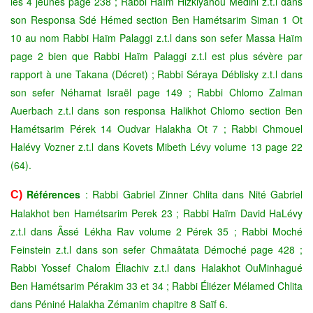
les 4 jeûnes page 238 ; Rabbi Haïm Hizkiyahou Médini z.t.l dans
son Responsa Sdé Hémed section Ben Hamétsarim Siman 1 Ot
10 au nom Rabbi Haïm Palaggi z.t.l dans son sefer Massa Haïm
page 2 bien que Rabbi Haïm Palaggi z.t.l est plus sévère par
rapport à une Takana (Décret) ; Rabbi Séraya Déblisky z.t.l dans
son sefer Néhamat Israël page 149 ; Rabbi Chlomo Zalman
Auerbach z.t.l dans son responsa Halikhot Chlomo section Ben
Hamétsarim Pérek 14 Oudvar Halakha Ot 7 ; Rabbi Chmouel
Halévy Vozner z.t.l dans Kovets Mibeth Lévy volume 13 page 22
(64).
Références
: Rabbi Gabriel Zinner Chlita dans Nité Gabriel
C)
Halakhot ben Hamétsarim Perek 23 ; Rabbi Haïm David HaLévy
z.t.l dans Âssé Lékha Rav volume 2 Pérek 35 ; Rabbi Moché
Feinstein z.t.l dans son sefer Chmaâtata Démoché page 428 ;
Rabbi Yossef Chalom Éliachiv z.t.l dans Halakhot OuMinhagué
Ben Hamétsarim Pérakim 33 et 34 ; Rabbi Éliézer Mélamed Chlita
dans Péniné Halakha Zémanim chapitre 8 Saïf 6.