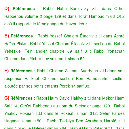
Références
: Rabbi Haïm Kanievsky z.t.l dans Orhot
D)
Rabbénou volume 2 page 129 et dans Torat Hamoadim 63 Ot 2
d’où il rapporte le témoignage du Hazon Ich z.t.l.
Références
: Rabbi Yossef Chalom Éliachiv z.t.l dans Achré
E)
Haïch Piské ; Rabbi Yossef Chalom Éliachiv z.t.l section de Rabbi
Yéhézkiel FeinHandler chapitre 69 saïf 3 ; Rabbi Yonathan
Chlomo dans Yichré Lev volume 1 siman 52.
Références
: Rabbi Chlomo Zalman Auerbach z.t.l dans son
F)
responsa Halikhot Chlomo section Ben Hamétsarim section
ajoutée par ses petits enfants Perek 14 saïf 33.
Références
: Rabbi Haïm David Halévy z.t.l dans Mékor Haïm
G)
Saïf 14, Orh’ot Rabbénou au nom du Steipeler page 129 ; Rabbi
Yaâkov Rokéah z.t.l dans le Rokéah siman 312, Sefer Pardes
Hagadol siman 156 ; Rabbi Tsidkiya Ben Abraham Harofé z.t.l
dans Chiboulé Haléket siman 264 ; Rabbi Haïm Palaggi z.t.l dans