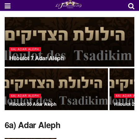
6A) ADAR ALEPH
Hiloulot 7 Adar Aleph
6A) ADAR ALEPH
6A) ADAR AL
Hiloulot 30 Adar Aleph
Hiloulot 29
6a) Adar Aleph