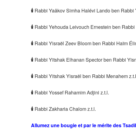
🕯
Rabbi Yaâkov Simha Halévi Lando ben Rabbi Yo
🕯
Rabbi Yehouda Leivouch Ernestein ben Rabbi Na
🕯
Rabbi Yisraël Zeev Bloom ben Rabbi Haïm Éli
🕯
Rabbi Yitshak Elhanan Spector ben Rabbi Yisraël
🕯
Rabbi Yitshak Yisraël ben Rabbi Menahem z.t.l
🕯
Rabbi Yossef Rahamim Adjini z.t.l.
🕯
Rabbi Zakharia Chalom z.t.l.
Allumez une bougie et par le mérite des Tsad