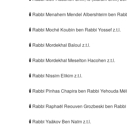
🕯
Rabbi Menahem Mendel Albershteim ben Rabbi Ar
🕯
Rabbi Moché Koubin ben Rabbi Yossef z.t.l.
🕯
Rabbi Mordekhaï Baloul z.t.l.
🕯
Rabbi Mordekhaï Meselton Hacohen z.t.l.
🕯
Rabbi Nissim Elikim z.t.l.
🕯
Rabbi Pinhas Chapira ben Rabbi Yehouda Méïr 
🕯
Rabbi Raphaël Reouven Grozbeski ben Rabbi C
🕯
Rabbi Yaâkov Ben Naïm z.t.l.