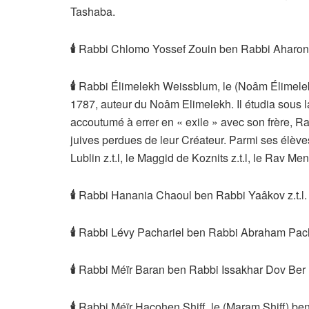
Tashaba.
🕯
Rabbi Chlomo Yossef Zouin ben Rabbi Aharon M
🕯
Rabbi Élimelekh Weissblum, le (Noâm Élimelekh
1787, auteur du Noâm Elimelekh. Il étudia sous la 
accoutumé à errer en « exile » avec son frère, Rab
juives perdues de leur Créateur. Parmi ses élève
Lublin z.t.l, le Maggid de Koznits z.t.l, le Rav M
🕯
Rabbi Hanania Chaoul ben Rabbi Yaâkov z.t.l.
🕯
Rabbi Lévy Pachariel ben Rabbi Abraham Pachar
🕯
Rabbi Méïr Baran ben Rabbi Issakhar Dov Ber B
🕯
Rabbi Méïr Hacohen Shiff, le (Maram Shiff) ben