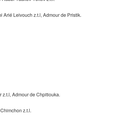
ié Leivouch z.t.l, Admour de Pristik.
z.t.l, Admour de Chpitiouka.
himchon z.t.l.