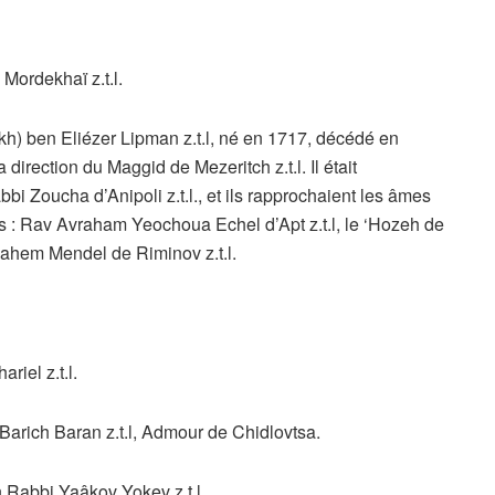
ordekhaï z.t.l.
) ben Eliézer Lipman z.t.l, né en 1717, décédé en
direction du Maggid de Mezeritch z.t.l. Il était
bi Zoucha d’Anipoli z.t.l., et ils rapprochaient les âmes
s : Rav Avraham Yeochoua Echel d’Apt z.t.l, le ‘Hozeh de
enahem Mendel de Riminov z.t.l.
iel z.t.l.
arich Baran z.t.l, Admour de Chidlovtsa.
 Rabbi Yaâkov Yokev z.t.l.