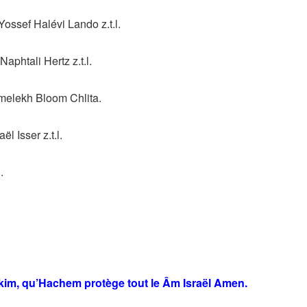
ssef Halévi Lando z.t.l.
phtali Hertz z.t.l.
melekh Bloom Chlita.
 Isser z.t.l.
.
ikim, qu’Hachem protège tout le Âm Israël Amen.