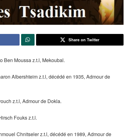
Share on Twitter
Ben Moussa z.t.l, Mekoubal.
ron Albershteim z.t.l, décédé en 1935, Admour de
ouch z.t.l, Admour de Dokla.
rsch Fouks z.t.l.
ouel Chnitseler z.t.l, décédé en 1989, Admour de