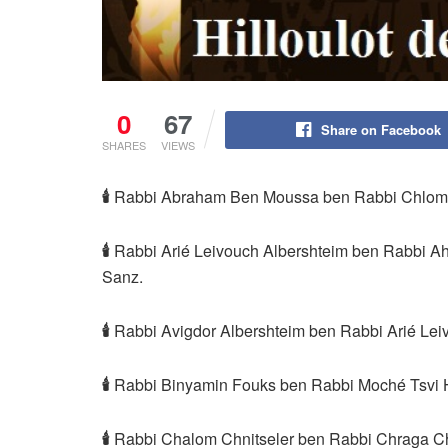
0
67
Share on Facebook
SHARES
VIEWS
🕯
Rabbi Abraham Ben Moussa ben Rabbi Chlomo 
🕯
Rabbi Arié Leivouch Albershteim ben Rabbi Aha
Sanz.
🕯
Rabbi Avigdor Albershteim ben Rabbi Arié Leiv
🕯
Rabbi Binyamin Fouks ben Rabbi Moché Tsvi Hi
🕯
Rabbi Chalom Chnitseler ben Rabbi Chraga Chm