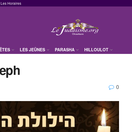
Les Horaires
FÊTES
LES JEÛNES
PARASHA
HILLOULOT
leph
0