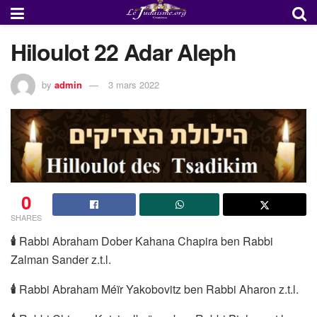
Hiloulot 22 Adar Aleph
by
admin
3 mars 2022
0
SHARES
🕯
Rabbi Abraham Dober Kahana Chapira ben Rabbi
Zalman Sander z.t.l.
🕯
Rabbi Abraham Méïr Yakobovitz ben Rabbi Aharon z.t.l.