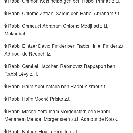
🕯
Rabbi Chimon Ketsinelboïgen ben Rabbi Pinhas z.t.l.
🕯
Rabbi Chlomo Zafrani Salem ben Rabbi Abraham z.t.l.
🕯
Rabbi Chmouel Abraham Chlomo Medjilad z.t.l,
Mekoubal.
🕯
Rabbi Eliézer David Finkler ben Rabbi Hillel Finkler z.t.l,
Admour de Redochitz.
🕯
Rabbi Gamliel Hacohen Rabinovitz Rappaport ben
Rabbi Lévy z.t.l.
🕯
Rabbi Haïm Abouhatsira ben Rabbi Yisraël z.t.l.
🕯
Rabbi Haïm Moché Prisko z.t.l.
🕯
Rabbi Moché Yerouham Morgenstern ben Rabbi
Menahem Mendel Morgenstern z.t.l, Admour de Kotsk.
🕯
Rabbi Nathan Hovita Predjion z.t.l.