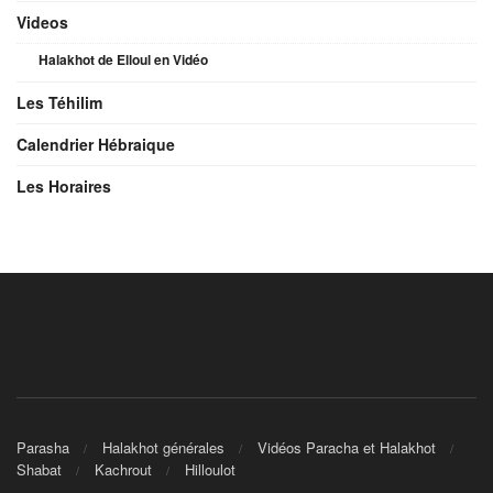
Videos
Halakhot de Elloul en Vidéo
Les Téhilim
Calendrier Hébraique
Les Horaires
Parasha
Halakhot générales
Vidéos Paracha et Halakhot
Shabat
Kachrout
Hilloulot