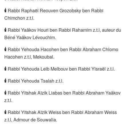
🕯
Rabbi Raphaël Reouven Grozobsky ben Rabbi
Chimchon z.t.l.
🕯
Rabbi Yaâkov Houri ben Rabbi Rahamim z.t.l, auteur du
Béné Yaâkov Lévouchim.
🕯
Rabbi Yehouda Hacohen ben Rabbi Abraham Chlomo
Hacohen z.t.l, Mekoubal.
🕯
Rabbi Yehouda Leib Melbouv ben Rabbi Yisraël z.t.l.
🕯
Rabbi Yehouda Tsalah z.t.l.
🕯
Rabbi Yitshak Aïzik Liabas ben Rabbi Abraham Yaâkov
z.t.l.
🕯
Rabbi Yitshak Aïzik Weiss ben Rabbi Abraham Weiss
z.t.l, Admour de Souwalia.