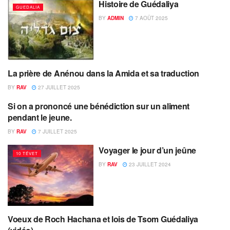
Histoire de Guédaliya
GUEDALIA
BY
ADMIN
7 AOÛT 2025
La prière de Anénou dans la Amida et sa traduction
10 TÉVET
BY
RAV
27 JUILLET 2025
Si on a prononcé une bénédiction sur un aliment
10 TÉVET
pendant le jeune.
BY
RAV
7 JUILLET 2025
Voyager le jour d’un jeûne
10 TÉVET
BY
RAV
23 JUILLET 2024
Voeux de Roch Hachana et lois de Tsom Guédaliya
GUEDALIA