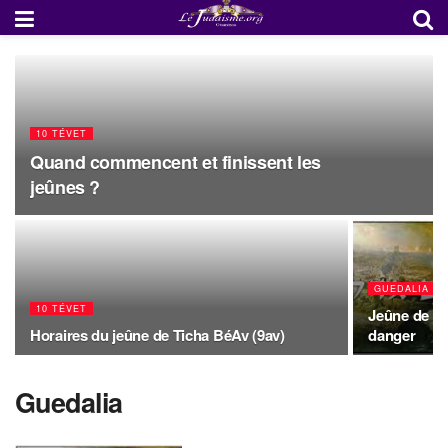
10 TÉVET
Quand commencent et finissent les
jeûnes ?
GUEDALIA
10 TÉVET
Jeûne de Gu
Horaires du jeûne de Ticha BéAv (9av)
danger
Guedalia