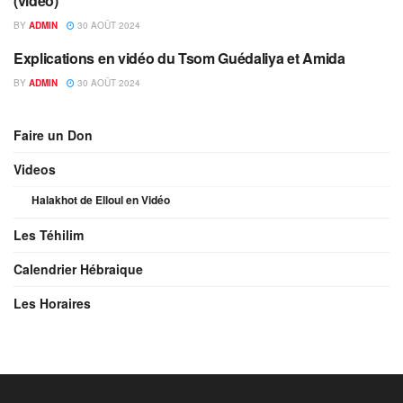
(vidéo)
BY
ADMIN
30 AOÛT 2024
Explications en vidéo du Tsom Guédaliya et Amida
GUEDALIA
BY
ADMIN
30 AOÛT 2024
Faire un Don
Videos
Halakhot de Elloul en Vidéo
Les Téhilim
Calendrier Hébraique
Les Horaires