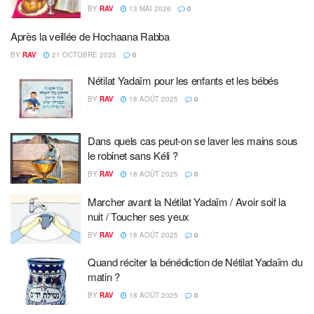
BY
RAV
13 MAI 2026
0
Après la veillée de Hochaana Rabba
BY
RAV
21 OCTOBRE 2025
0
Nétilat Yadaïm pour les enfants et les bébés
BY
RAV
18 AOÛT 2025
0
Dans quels cas peut-on se laver les mains sous
le robinet sans Kéli ?
BY
RAV
18 AOÛT 2025
0
Marcher avant la Nétilat Yadaïm / Avoir soif la
nuit / Toucher ses yeux
BY
RAV
18 AOÛT 2025
0
Quand réciter la bénédiction de Nétilat Yadaïm du
matin ?
BY
RAV
18 AOÛT 2025
0