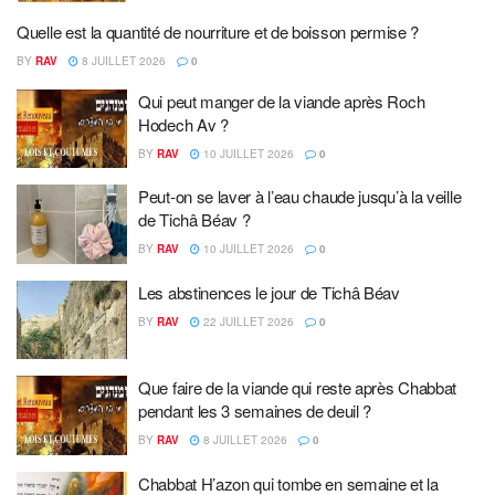
Quelle est la quantité de nourriture et de boisson permise ?
BY
RAV
8 JUILLET 2026
0
Qui peut manger de la viande après Roch
Hodech Av ?
BY
RAV
10 JUILLET 2026
0
Peut-on se laver à l’eau chaude jusqu’à la veille
de Tichâ Béav ?
BY
RAV
10 JUILLET 2026
0
Les abstinences le jour de Tichâ Béav
BY
RAV
22 JUILLET 2026
0
Que faire de la viande qui reste après Chabbat
pendant les 3 semaines de deuil ?
BY
RAV
8 JUILLET 2026
0
Chabbat H’azon qui tombe en semaine et la