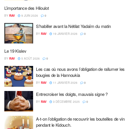
L’importance des Hiloulot
BY
RAV
9 JUIN 2026
0
S’habiller avant la Nétilat Yadaïm du matin
BY
RAV
19 JANVIER 2026
0
Le 19 Kislev
BY
RAV
5 AOÛT 2026
0
Les cas où nous avons l’obligation de rallumer les
bougies de la Hannoukia
BY
RAV
11 JANVIER 2026
0
Entrecroiser les doigts, mauvais signe ?
BY
RAV
3 DÉCEMBRE 2025
0
A-t-on l’obligation de recouvrir les bouteilles de vin
pendant le Kidouch.