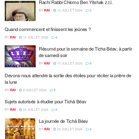
Rachi Rabbi Chlomo Ben Yitshak z.t.l.
BY
RAV
15 JUILLET 2026
0
Quand commencent et finissent les jeûnes ?
BY
RAV
10 JUILLET 2026
0
Résumé pour la semaine de Ticha Béav, à partir
de samedi soir
BY
RAV
10 JUILLET 2026
0
Devons-nous attendre la sortie des étoiles pour réciter la prière de
la lune
BY
RAV
9 JUILLET 2026
0
Sujets autorisés à étudier pour Tichâ Béav
BY
RAV
23 JUILLET 2026
0
La journée de Tichâ Béav
BY
RAV
23 JUILLET 2026
0