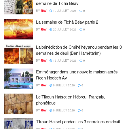
semaine de Ticha Béav
BY
RAV
10 JUILLET 2026
0
La semaine de Tichâ Béav partie 2
BY
RAV
20 JUILLET 2026
0
La bénédiction de Chéhé’héyanou pendant les 3
semaines de deuil (Ben Hamétarim)
BY
RAV
15 JUILLET 2026
0
Emménager dans une nouvelle maison après
Roch Hodech Av
BY
RAV
6 JUILLET 2026
0
Le Tikoun Hatsot en Hébreu, Français,
phonétique
BY
RAV
6 JUILLET 2026
0
Tikoun Hatsot pendant les 3 semaines de deuil