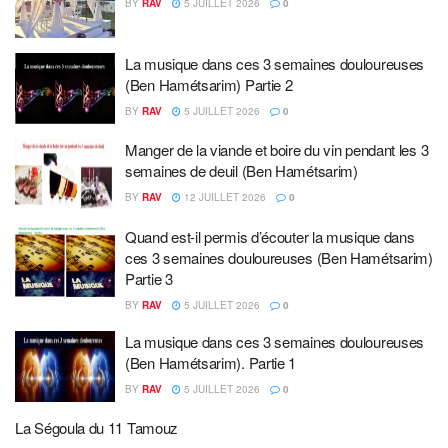
BY
RAV
5 JUILLET 2026
0
La musique dans ces 3 semaines douloureuses
(Ben Hamétsarim) Partie 2
BY
RAV
5 JUILLET 2026
0
Manger de la viande et boire du vin pendant les 3
semaines de deuil (Ben Hamétsarim)
BY
RAV
12 JUILLET 2026
0
Quand est-il permis d’écouter la musique dans
ces 3 semaines douloureuses (Ben Hamétsarim)
Partie 3
BY
RAV
5 JUILLET 2026
0
La musique dans ces 3 semaines douloureuses
(Ben Hamétsarim). Partie 1
BY
RAV
5 JUILLET 2026
0
La Ségoula du 11 Tamouz