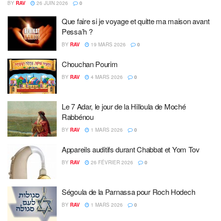
BY
RAV
26 JUIN 2026
0
Que faire si je voyage et quitte ma maison avant
Pessa’h ?
BY
RAV
19 MARS 2026
0
Chouchan Pourim
BY
RAV
4 MARS 2026
0
Le 7 Adar, le jour de la Hilloula de Moché
Rabbénou
BY
RAV
1 MARS 2026
0
Appareils auditifs durant Chabbat et Yom Tov
BY
RAV
26 FÉVRIER 2026
0
Ségoula de la Parnassa pour Roch Hodech
BY
RAV
1 MARS 2026
0