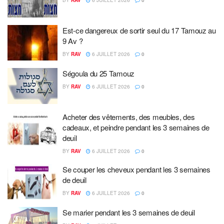
BY
RAV
6 JUILLET 2026
0
Est-ce dangereux de sortir seul du 17 Tamouz au
9 Av ?
BY
RAV
6 JUILLET 2026
0
Ségoula du 25 Tamouz
BY
RAV
6 JUILLET 2026
0
Acheter des vêtements, des meubles, des
cadeaux, et peindre pendant les 3 semaines de
deuil
BY
RAV
6 JUILLET 2026
0
Se couper les cheveux pendant les 3 semaines
de deuil
BY
RAV
6 JUILLET 2026
0
Se marier pendant les 3 semaines de deuil