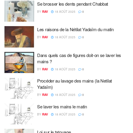
Se brosser les dents pendant Chabbat
BY
RAV
18 AOÛT 2025
0
Les raisons de la Nétilat Yadaïm du matin
BY
RAV
18 AOÛT 2025
0
Dans quels cas de figures doit-on se laver les
mains ?
BY
RAV
18 AOÛT 2025
0
Procéder au lavage des mains (la Netilat
Yadaïm)
BY
RAV
18 AOÛT 2025
0
Se laver les mains le matin
BY
RAV
18 AOÛT 2025
0
Loi sur le tatouage