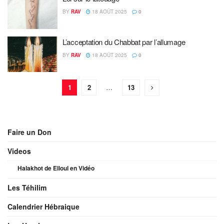
BY
RAV
18 AOÛT 2025
0
L’acceptation du Chabbat par l’allumage
BY
RAV
18 AOÛT 2025
0
1
2
…
13
Faire un Don
Videos
Halakhot de Elloul en Vidéo
Les Téhilim
Calendrier Hébraique