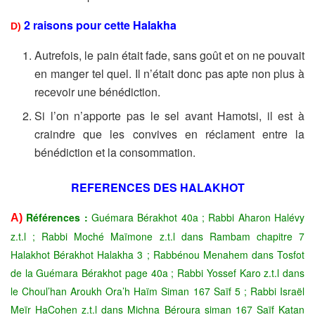
2 raisons pour cette Halakha
D)
Autrefois, le pain était fade, sans goût et on ne pouvait
en manger tel quel. Il n’était donc pas apte non plus à
recevoir une bénédiction.
Si l’on n’apporte pas le sel avant Hamotsi, il est à
craindre que les convives en réclament entre la
bénédiction et la consommation.
REFERENCES DES HALAKHOT
Références :
Guémara Bérakhot 40a ; Rabbi Aharon Halévy
A)
z.t.l ; Rabbi Moché Maïmone z.t.l dans Rambam chapitre 7
Halakhot Bérakhot Halakha 3 ; Rabbénou Menahem dans Tosfot
de la Guémara Bérakhot page 40a ; Rabbi Yossef Karo z.t.l dans
le Choul’han Aroukh Ora’h Haïm Siman 167 Saïf 5 ; Rabbi Israël
Meïr HaCohen z.t.l dans Michna Béroura siman 167 Saïf Katan