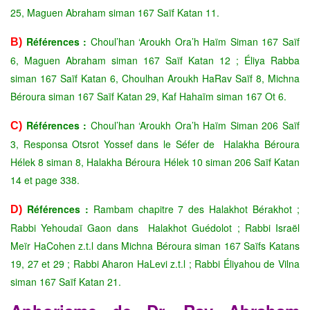
25, Maguen Abraham siman 167 Saïf Katan 11.
Références :
Choul’han ‘Aroukh Ora’h Haïm Siman 167 Saïf
B)
6, Maguen Abraham siman 167 Saïf Katan 12 ; Éliya Rabba
siman 167 Saïf Katan 6, Choulhan Aroukh HaRav Saïf 8, Michna
Béroura siman 167 Saïf Katan 29, Kaf Hahaïm siman 167 Ot 6.
Références :
Choul’han ‘Aroukh Ora’h Haïm Siman 206 Saïf
C)
3, Responsa Otsrot Yossef dans le Séfer de Halakha Béroura
Hélek 8 siman 8, Halakha Béroura Hélek 10 siman 206 Saïf Katan
14 et page 338.
Références :
Rambam chapitre 7 des Halakhot Bérakhot ;
D)
Rabbi Yehoudaï Gaon dans Halakhot Guédolot ; Rabbi Israël
Meïr HaCohen z.t.l dans Michna Béroura siman 167 Saïfs Katans
19, 27 et 29 ; Rabbi Aharon HaLevi z.t.l ; Rabbi Éliyahou de Vilna
siman 167 Saïf Katan 21.