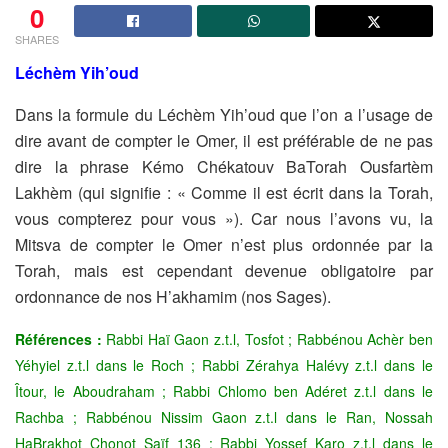
0
SHARES
Léchèm Yih’oud
Dans la formule du Léchèm Yih’oud que l’on a l’usage de
dire avant
de compter le Omer, il est préférable de ne pas
dire la phrase Kémo
Chékatouv BaTorah Ousfartèm
Lakhèm (qui signifie : « Comme il est
écrit dans la Torah,
vous compterez pour vous »). Car nous l’avons
vu, la
Mitsva de compter le Omer n’est plus ordonnée par la
Torah,
mais est cependant devenue obligatoire par
ordonnance de nos
H’akhamim (nos Sages).
Références :
Rabbi Haï Gaon z.t.l, Tosfot ; Rabbénou Achèr ben
Yéhyiel z.t.l dans le Roch ; Rabbi Zérahya Halévy z.t.l dans le
Îtour, le Aboudraham ; Rabbi Chlomo ben Adéret z.t.l dans le
Rachba ; Rabbénou Nissim Gaon z.t.l dans le Ran, Nossah
HaBrakhot Chonot Saïf 136 ; Rabbi Yossef Karo z.t.l dans le