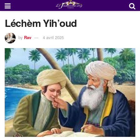
Léchèm Yih’oud
by
Rav
4 avril 2025