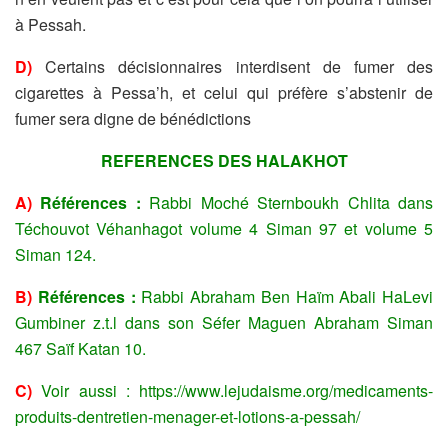
à Pessah.
D)
Certains décisionnaires interdisent de fumer des
cigarettes à Pessa’h, et celui qui préfère s’abstenir de
fumer sera digne de bénédictions
REFERENCES DES HALAKHOT
A)
Références :
Rabbi Moché Sternboukh Chlita dans
Téchouvot Véhanhagot volume 4 Siman 97 et volume 5
Siman 124.
B)
Références :
Rabbi Abraham Ben Haïm Abali HaLevi
Gumbiner z.t.l dans son Séfer Maguen Abraham Siman
467 Saïf Katan 10.
C)
V
oir aussi :
https://www.lejudaisme.org/medicaments-
produits-dentretien-menager-et-lotions-a-pessah/