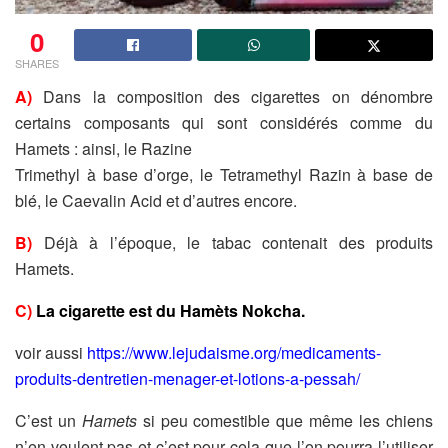
0
SHARES
A)
Dans la composition des cigarettes on dénombre
certains composants qui sont considérés comme du
Hamets : ainsi, le Razine
Trimethyl à base d’orge, le Tetramethyl Razin à base de
blé, le Caevalin Acid et d’autres encore.
B)
Déjà à l’époque, le tabac contenait des produits
Hamets.
C)
La cigarette est du Hamèts Nokcha.
voir aussi
https://www.lejudaisme.org/medicaments-
produits-dentretien-menager-et-lotions-a-pessah/
C’est un
Hamets
si peu comestible que même les chiens
n’en veulent pas et c’est pour cela que l’on pourra l’utiliser