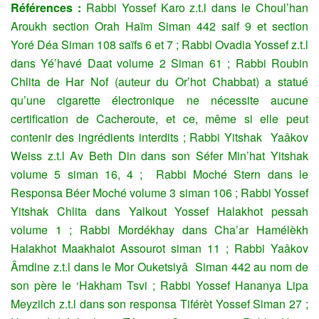
Références :
Rabbi Yossef Karo z.t.l dans le Choul’han
Aroukh section Orah Haïm Siman 442 saif 9 et section
Yoré Déa Siman 108 saïfs 6 et 7 ; Rabbi Ovadia Yossef z.t.l
dans Yé’havé Daat volume 2 Siman 61 ; Rabbi Roubin
Chlita de Har Nof (auteur du Or’hot Chabbat) a statué
qu’une cigarette électronique ne nécessite aucune
certification de Cacheroute, et ce, même si elle peut
contenir des ingrédients interdits ; Rabbi Yitshak Yaâkov
Weiss z.t.l Av Beth Din dans son Séfer Min’hat Yitshak
volume 5 siman 16, 4 ; Rabbi Moché Stern dans le
Responsa Béer Moché volume 3 siman 106 ; Rabbi Yossef
Yitshak Chlita dans Yalkout Yossef Halakhot pessah
volume 1 ; Rabbi Mordékhay dans Cha’ar Hamélèkh
Halakhot Maakhalot Assourot siman 11 ; Rabbi Yaâkov
Âmdine z.t.l dans le Mor Ouketsiyâ Siman 442 au nom de
son père le ‘Hakham Tsvi ; Rabbi Yossef Hananya Lipa
Meyzilch z.t.l dans son responsa Tiférèt Yossef Siman 27 ;