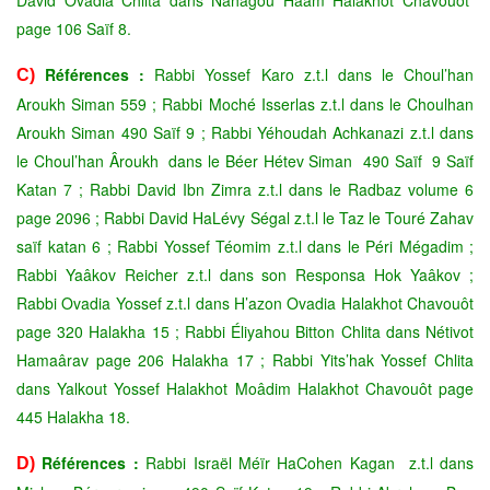
page 106 Saïf 8.
Références :
Rabbi Yossef Karo z.t.l dans le Choul’han
C)
Aroukh Siman 559 ; Rabbi Moché Isserlas z.t.l dans le Choulhan
Aroukh Siman 490 Saïf 9 ; Rabbi Yéhoudah Achkanazi z.t.l dans
le Choul’han Âroukh dans le Béer Hétev Siman 490 Saïf 9 Saïf
Katan 7 ; Rabbi David Ibn Zimra z.t.l dans le Radbaz volume 6
page 2096 ; Rabbi David HaLévy Ségal z.t.l le Taz le Touré Zahav
saïf katan 6 ; Rabbi Yossef Téomim z.t.l dans le Péri Mégadim ;
Rabbi Yaâkov Reicher z.t.l dans son Responsa Hok Yaâkov ;
Rabbi Ovadia Yossef z.t.l dans H’azon Ovadia Halakhot Chavouôt
page 320 Halakha 15 ; Rabbi Éliyahou Bitton Chlita dans Nétivot
Hamaârav page 206 Halakha 17 ; Rabbi Yits’hak Yossef Chlita
dans Yalkout Yossef Halakhot Moâdim Halakhot Chavouôt page
445 Halakha 18.
Références :
Rabbi Israël Méïr HaCohen Kagan z.t.l dans
D)