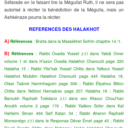
Séfarade en le
faisant lire la Méguilat Ruth, il ne sera pas
autorisé à réciter la
bénédiction de la Méguila, mais un
Ashkénaze pourra la réciter.
REFERENCES DES HALAKHOT
Références
: Braïta dans la Massékhet Sofrim chapitre 14 /1.
A)
Références
: Rabbi Ovadia Yossef z.t.l dans Yabiâ Omer
B)
volume 1 et dans H’azon Ovadia Halakhot Chavouôt page 320
Halakha 15 ; Rabbi Yits’hak Yossef Chlita dans Yalkout Yossef
Halakhot Moâdim Halakhot Chavouôt page 445 Halakha 18,
Otsar Taâmé Haminhaguim page 306 ; Rabbi Éliyahou Bitton
Chlita dans Nétivot Hamaârav page 207 Halakha 18 ; Rabbi
Baroukh Raphaël Tolédano z.t.l dans son Kitsour Choul’han
Aroukh volume 2 page 176 ; Rabbi Yaâkov Sofer dans Kaf
HaHaïm Siman 494 Saïf Katan 34 ; Rabbi Aharon Raphaël
Monsonégo z.t.l dans le Responsa Dévar Émet page 45 ; Rabbi
David Ovadia Chlita dans Nahagou Haâm Halakhot Chavouôt