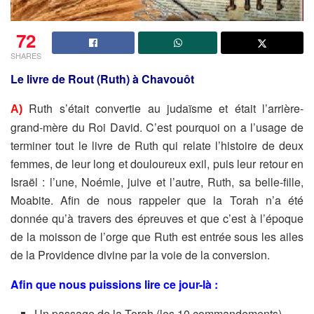
72
SHARES
Le livre de Rout (Ruth) à Chavouôt
Ruth s’était convertie au judaïsme et était l’arrière-
A)
grand-mère du Roi
David. C’est pourquoi on a l’usage de
terminer tout le livre de Ruth
qui relate l’histoire de deux
femmes, de leur long et douloureux exil,
puis leur retour en
Israël : l’une, Noémie, juive et l’autre, Ruth, sa
belle-fille,
Moabite. Afin de nous rappeler que la Torah n’a été
donnée
qu’à travers des épreuves et que c’est à l’époque
de la moisson de
l’orge que Ruth est entrée sous les ailes
de la Providence divine par
la voie de la conversion.
Afin que nous puissions lire ce jour-là :
Un passage de la Torah (les 10 commandements).