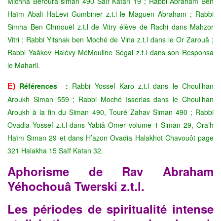
Michna Béroura siman 490 Saïf Katan 19 ; Rabbi Abraham Ben
Haïm Abali HaLevi Gumbiner z.t.l le Maguen Abraham ; Rabbi
Simha Ben Chmouël z.t.l de Vitry élève de Rachi dans Mahzor
Vitri ; Rabbi Yitshak ben Moché de Vina z.t.l dans le Or Zarouâ ;
Rabbi Yaâkov Halévy MéMouline Ségal z.t.l dans son Responsa
le Maharil.
Références :
Rabbi Yossef Karo z.t.l dans le Choul’han
E)
Aroukh Siman 559 ; Rabbi Moché Isserlas dans le Choul’han
Aroukh à la fin du Siman 490, Touré Zahav Siman 490 ; Rabbi
Ovadia Yossef z.t.l dans Yabiâ Omer volume 1 Siman 29, Ora’h
Haïm Siman 29 et dans H’azon Ovadia Halakhot Chavouôt page
321 Halakha 15 Saïf Katan 32.
Aphorisme de Rav Abraham
Yéhochouâ Twerski z.t.l.
Les périodes de spiritualité intense