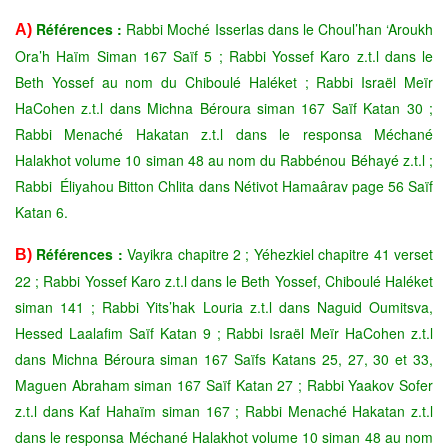
Références :
Rabbi Moché Isserlas dans le Choul’han ‘Aroukh
A)
Ora’h Haïm Siman 167 Saïf 5 ; Rabbi Yossef Karo z.t.l dans le
Beth Yossef au nom du Chiboulé Haléket ; Rabbi Israël Meïr
HaCohen z.t.l dans Michna Béroura siman 167 Saïf Katan 30 ;
Rabbi Menaché Hakatan z.t.l dans le responsa Méchané
Halakhot
volume 10 siman 48 au nom du Rabbénou Béhayé z.t.l ;
Rabbi
Éliyahou Bitton Chlita dans Nétivot Hamaârav page 56 Saïf
Katan 6.
Références :
Vayikra chapitre 2 ; Yéhezkiel chapitre 41 verset
B)
22 ; Rabbi Yossef
Karo z.t.l dans le Beth Yossef, Chiboulé Haléket
siman 141 ; Rabbi
Yits’hak Louria z.t.l dans Naguid Oumitsva,
Hessed Laalafim Saïf
Katan 9 ; Rabbi Israël Meïr HaCohen z.t.l
dans Michna Béroura
siman 167 Saïfs Katans 25, 27, 30 et 33,
Maguen Abraham
siman 167 Saïf Katan 27 ; Rabbi Yaakov Sofer
z.t.l dans Kaf
Hahaïm siman 167 ; Rabbi Menaché Hakatan z.t.l
dans le responsa
Méchané Halakhot volume 10 siman 48 au nom