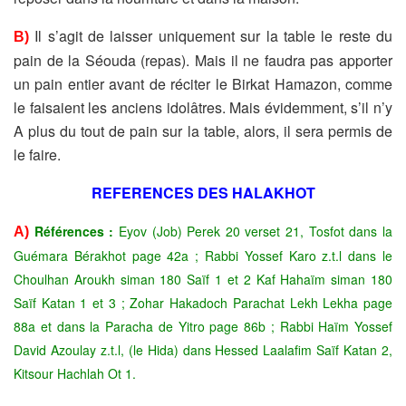
Il s’agit de laisser uniquement sur la table le reste du
B)
pain de la
Séouda (repas). Mais il ne faudra pas apporter
un pain entier
avant de réciter le Birkat Hamazon, comme
le faisaient les
anciens idolâtres. Mais évidemment, s’il n’y
A plus du tout de
pain sur la table, alors, il sera permis de
le faire.
REFERENCES DES HALAKHOT
Références :
Eyov (Job) Perek 20 verset 21, Tosfot dans la
A)
Guémara Bérakhot page 42a ; Rabbi Yossef Karo z.t.l dans le
Choulhan Aroukh siman 180 Saïf 1 et 2 Kaf Hahaïm siman
180
Saïf Katan 1 et 3 ; Zohar Hakadoch Parachat Lekh Lekha
page
88a et dans la Paracha de Yitro page 86b ; Rabbi Haïm
Yossef
David Azoulay z.t.l, (le Hida) dans Hessed Laalafim Saïf
Katan 2,
Kitsour Hachlah Ot 1.