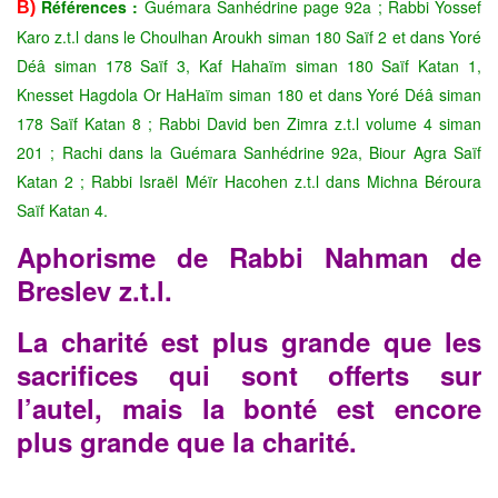
Références :
Guémara Sanhédrine page 92a ; Rabbi Yossef
B)
Karo z.t.l dans le Choulhan Aroukh siman 180 Saïf 2 et dans Yoré
Déâ siman 178 Saïf 3, Kaf Hahaïm siman 180 Saïf Katan 1,
Knesset Hagdola Or HaHaïm siman 180 et dans Yoré Déâ
siman
178 Saïf Katan 8 ; Rabbi David ben Zimra z.t.l volume 4
siman
201 ; Rachi dans la Guémara Sanhédrine 92a, Biour
Agra Saïf
Katan 2 ; Rabbi Israël Méïr Hacohen z.t.l dans Michna
Béroura
Saïf Katan 4.
Aphorisme de Rabbi Nahman de
Breslev z.t.l.
La charité est plus grande que les
sacrifices qui sont offerts sur
l’autel, mais la bonté est encore
plus grande que la charité.