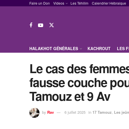
Faire un Don
Videos
Les Téhilim
Calendrier Hébraique
HALAKHOT GÉNÉRALES
KACHROUT
LES 
Le cas des femmes 
fausse couche pou
Tamouz et 9 Av
by
Rav
6 juillet 2025
in
17 Tamouz
,
Les jeû