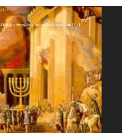
und
s/2023/06/Une-femme-qui-a-fait-une-fausse-couche.mp4?_=1