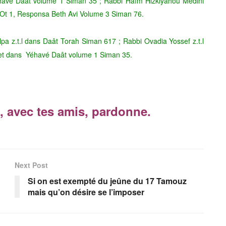
éhavé Daât volume 1 Siman 35 ; Rabbi Haïm Hizkiyahou Médini
 Ot 1, Responsa Beth Avi Volume 3 Siman 76.
a z.t.l dans Daât Torah Siman 617 ; Rabbi Ovadia Yossef z.t.l
 et dans Yéhavé Daât volume 1 Siman 35.
, avec tes amis, pardonne.
Next Post
Si on est exempté du jeûne du 17 Tamouz
mais qu’on désire se l’imposer