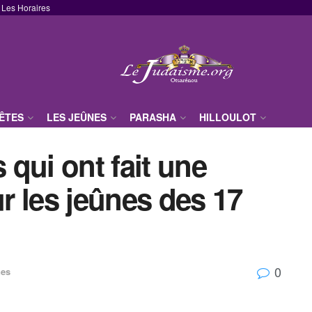
Les Horaires
FÊTES
LES JEÛNES
PARASHA
HILLOULOT
qui ont fait une
r les jeûnes des 17
0
nes