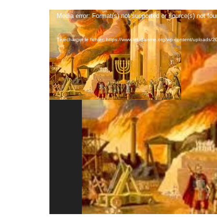
Lecteur
Media error: Format(s) not supported or source(s) not fo
vidéo
Télécharger le fichier: https://www.lejudaisme.org/wp-content/upload