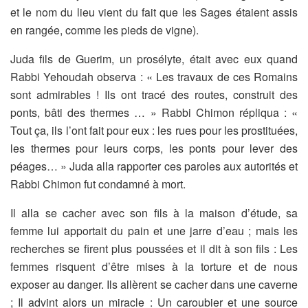
et le nom du lieu vient du fait
que les Sages étaient assis
en rangée, comme les pieds de vigne).
Juda fils de Guerim, un prosélyte, était avec eux quand
Rabbi
Yehoudah observa : « Les travaux de ces Romains
sont admirables !
Ils ont tracé des routes, construit des
ponts, bâti des thermes … »
Rabbi Chimon répliqua : «
Tout ça, ils l’ont fait pour eux : les rues
pour les prostituées,
les thermes pour leurs corps, les ponts pour
lever des
péages… » Juda alla rapporter ces paroles aux autorités et
Rabbi Chimon fut condamné à mort.
Il alla se cacher avec son fils à la maison d’étude, sa
femme lui
apportait du pain et une jarre d’eau ; mais les
recherches se firent
plus poussées et il dit à son fils : Les
femmes risquent d’être mises à
la torture et de nous
exposer au danger. Ils allèrent se cacher dans
une caverne
; Il advint alors un miracle : Un caroubier et une source