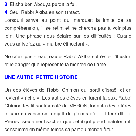
3.
Elisha ben Abouya perdit la foi.
4.
Seul Rabbi Akiba en sortit intact.
Lorsqu’il arriva au point qui marquait la limite de sa
compréhension, il
se retint et ne chercha pas à voir plus
loin. Une phrase nous éclaire
sur les difficultés : Quand
vous arriverez au « marbre étincelant ».
Ne criez pas « eau, eau » Rabbi Akiba sut éviter l’illusion
et le
danger que représente la montée de l’âme.
UNE AUTRE PETITE HISTOIRE
Un des élèves de Rabbi Chimon qui sortit d’Israël et en
revient
« riche ». Les autres élèves en furent jaloux. Rabbi
Chimon les fit
sortir à côté de MERON, formula des prières
et une crevasse se
remplit de pièces d’or ; il leur dit : «
Prenez, seulement sachez que
celui qui prend maintenant,
consomme en même temps sa part du
monde futur.