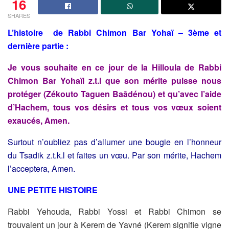
16
SHARES
L’histoire de Rabbi Chimon Bar Yohaï –
3ème et
dernière partie
:
Je vous souhaite en ce jour de la Hilloula de Rabbi
Chimon Bar
Yohaïi z.t.l que son mérite puisse nous
protéger (Zékouto Taguen
Baâdénou) et qu’avec l’aide
d’Hachem, tous vos désirs et tous
vos vœux soient
exaucés, Amen.
Surtout n’oubliez pas d’allumer une bougie en l’honneur
du
Tsadik z.t.k.l et faites un vœu. Par son mérite, Hachem
l’acceptera, Amen.
UNE PETITE HISTOIRE
Rabbi Yehouda, Rabbi Yossi et Rabbi Chimon se
trouvaient un jour à
Kerem de Yavné (Kerem signifie vigne