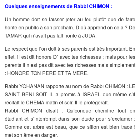
Quelques enseignements de Rabbi CHIMON :
Un homme doit se laisser jeter au feu plutôt que de faire
honte en
public à son prochain. D’où apprend on cela ? De
TAMAR qui n’avait
pas fait honte à JUDA.
Le respect que l’on doit à ses parents est très important. En
effet, il
est dit honore D’ avec tes richesses ; mais pour les
parents il n’est
pas dit avec tes richesses mais simplement
: HONORE TON PERE
ET TA MERE.
Rabbi YOHANAN rapporte au nom de Rabbi CHIMON : LE
SAINT
BENI SOIT IL a promis à ISRAEL que même s’il
récitait le CHEMA
matin et soir, Il le protègerait.
Rabbi CHIMON disait : Quiconque chemine tout en
étudiant et
s’interrompt dans son étude pour s’exclamer :
Comme cet arbre est
beau, que ce sillon est bien tracé !
met son âme en danger.