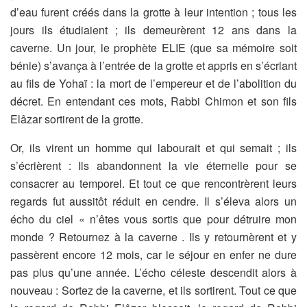
d’eau furent créés dans la grotte à leur intention ; tous les
jours ils
étudiaient ; ils demeurèrent 12 ans dans la
caverne. Un jour, le
prophète ELIE (que sa mémoire soit
bénie) s’avança à l’entrée de la
grotte et appris en s’écriant
au fils de Yohaï : la mort de l’empereur et
de l’abolition du
décret. En entendant ces mots, Rabbi Chimon et son
fils
Elâzar sortirent de la grotte.
Or, ils virent un homme qui labourait et qui semait ; ils
s’écrièrent : Ils
abandonnent la vie éternelle pour se
consacrer au temporel. Et tout
ce que rencontrèrent leurs
regards fut aussitôt réduit en cendre. Il
s’éleva alors un
écho du ciel « n’êtes vous sortis que pour détruire
mon
monde ? Retournez à la caverne . Ils y retournèrent et y
passèrent encore 12 mois, car le séjour en enfer ne dure
pas plus
qu’une année. L’écho céleste descendit alors à
nouveau : Sortez de
la caverne, et ils sortirent. Tout ce que