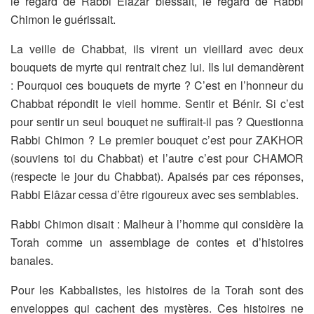
le regard de Rabbi Elâzar
blessait, le regard de Rabbi
Chimon le guérissait.
La veille de Chabbat, ils virent un vieillard avec deux
bouquets de
myrte qui rentrait chez lui. Ils lui demandèrent
: Pourquoi ces
bouquets de myrte ? C’est en l’honneur du
Chabbat répondit le vieil
homme. Sentir et Bénir. Si c’est
pour sentir un seul bouquet ne
suffirait-il pas ? Questionna
Rabbi Chimon ? Le premier bouquet c’est
pour ZAKHOR
(souviens toi du Chabbat) et l’autre c’est pour
CHAMOR
(respecte le jour du Chabbat). Apaisés par ces réponses,
Rabbi Elâzar cessa d’être rigoureux avec ses semblables.
Rabbi Chimon disait : Malheur à l’homme qui considère la
Torah
comme un assemblage de contes et d’histoires
banales.
Pour les Kabbalistes, les histoires de la Torah sont des
enveloppes
qui cachent des mystères. Ces histoires ne