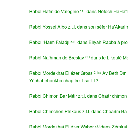
Rabbi Haïm de Valogine
dans Néfech HaHaïm 
z.t.l
Rabbi Yossef Albo z.t.l. dans son séfer Ha’Akari
Rabbi ‘Haïm Faladji
dans Eliyah Rabba à pro
z.t.l
Rabbi Na’hman de Breslav
dans le Likouté M
z.t.l
Rabbi Mordekhaï Eliézer Gross
Av Beth Din 
Chlita
Yéchabéhoukha chapitre 1 saif 12.;
Rabbi Chimon Bar Méir z.t.l. dans Chaâr chimon s
Rabbi Chimchon Pinkous z.t.l. dans Chéarim Ba
Rabbi Mordekhaï Eliézer Waber
dans Zémirat
z.t.l