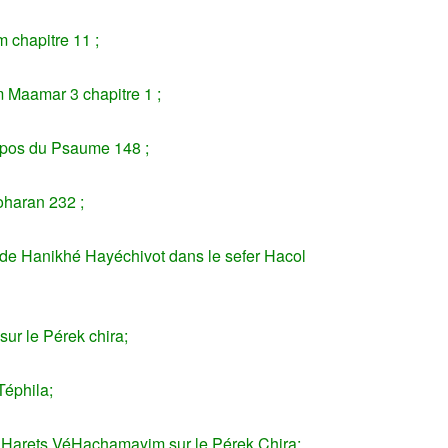
chapitre 11 ;
m Maamar 3 chapitre 1 ;
pos du Psaume 148 ;
oharan 232 ;
de Hanikhé Hayéchivot dans le sefer Hacol
ur le Pérek chira;
Téphila;
 Harets VéHachamayim sur le Pérek Chira;