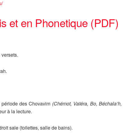
u/
is et en Phonetique (PDF)
 versets.
rah.
la période des Chovavim
(Chémot, Vaïéra, Bo, Béchala’h,
ur à la lecture.
oit sale (toilettes, salle de bains).