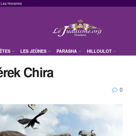
Les Horaires
FÊTES
LES JEÛNES
PARASHA
HILLOULOT
érek Chira
0