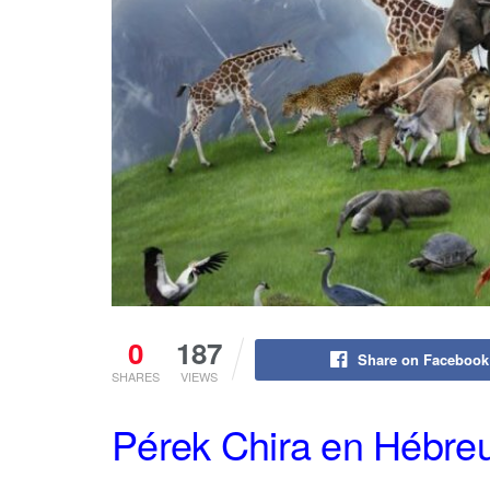
0
187
Share on Facebook
SHARES
VIEWS
Pérek Chira en Hébre