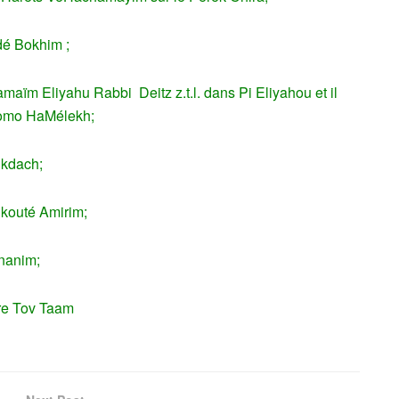
dé Bokhim ;
aïm Eliyahu Rabbi Deitz z.t.l. dans Pi Eliyahou et il
hlomo HaMélekh;
ikdach;
ikouté Amirim;
nanim;
ire Tov Taam