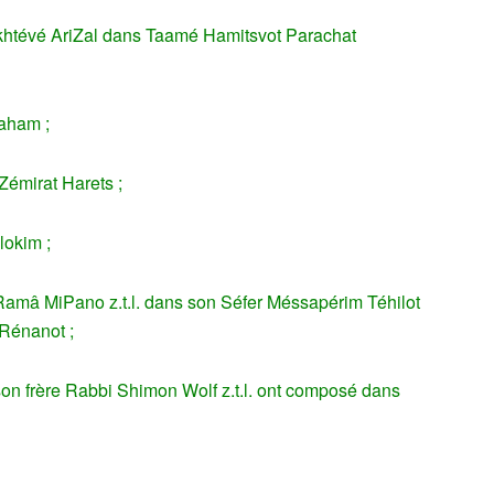
khtévé AriZal dans Taamé Hamitsvot Parachat
aham ;
émirat Harets ;
lokim ;
Ramâ MiPano z.t.l. dans son Séfer Méssapérim Téhilot
 Rénanot ;
son frère Rabbi Shimon Wolf z.t.l. ont composé dans