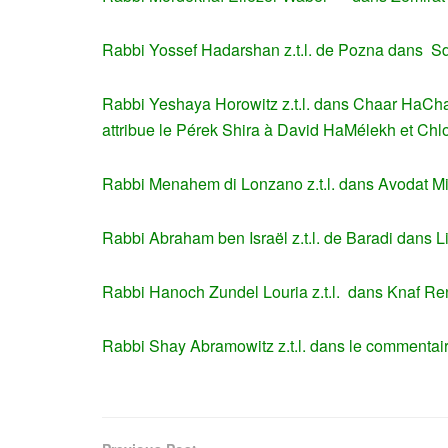
Rabbi Yossef Hadarshan z.t.l. de Pozna dans S
Rabbi Yeshaya Horowitz z.t.l. dans Chaar HaCham
attribue le Pérek Shira à David HaMélekh et C
Rabbi Menahem di Lonzano z.t.l. dans Avodat M
Rabbi Abraham ben Israël z.t.l. de Baradi dans L
Rabbi Hanoch Zundel Louria z.t.l. dans Knaf Re
Rabbi Shay Abramowitz z.t.l. dans le commenta