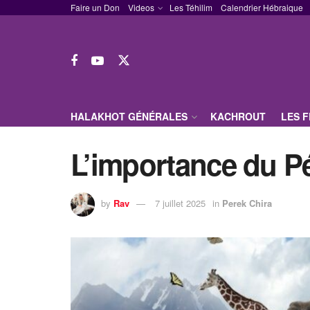
Faire un Don
Videos
Les Téhilim
Calendrier Hébraique
HALAKHOT GÉNÉRALES
KACHROUT
LES 
L’importance du P
by
Rav
7 juillet 2025
in
Perek Chira