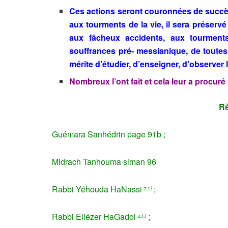
Ces actions seront couronnées de succès 
aux tourments de la vie, il sera préser
aux fâcheux accidents, aux tourments
souffrances pré- messianique, de toutes 
mérite d’étudier, d’enseigner, d’observe
Nombreux l’ont fait et cela leur a procuré
Ré
Guémara Sanhédrin page 91b ;
Midrach Tanhouma siman 96
Rabbi Yéhouda HaNassi
;
z.t.l
Rabbi Eliézer HaGadol
;
z.t.l