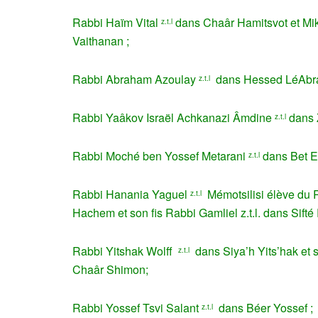
Rabbi Haïm Vital
dans Chaâr Hamitsvot et Mi
z.t.l
Vaithanan ;
Rabbi Abraham Azoulay
dans Hessed LéAbr
z.t.l
Rabbi Yaâkov Israël Achkanazi Âmdine
dans Z
z.t.l
Rabbi Moché ben Yossef Metarani
dans Bet E
z.t.l
Rabbi Hanania Yaguel
Mémotsilisi élève du 
z.t.l
Hachem et son fis Rabbi Gamliel z.t.l. dans Sifté
Rabbi Yitshak Wolff
dans Siya’h Yits’hak et 
z.t.l
Chaâr Shimon;
Rabbi Yossef Tsvi Salant
dans Béer Yossef ;
z.t.l