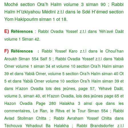
Moché section Ora’h Haïm volume 3 siman 90 ; Rabbi
Haïm H’izkiyahou Médini z.t.l dans le Sdé H’émed section
Yom Hakipourim siman 1 ot 18.
Références
: Rabbi Ovadia Yossef z.t.l dans Yéh’avé Daât
E)
volume 1 Siman 42.
Références :
Rabbi Yossef Karo z.t.l dans le Choul’han
F)
Aroukh Siman 554 Saïf 5 ; Rabbi Ovadia Yossef z.t.l dans Yabiâ
Omer volume 1 siman 34 et volume 10 section Ora’h Haïm siman
39 et dans Yabiâ Omer, volume 5 section Ora’h Haïm siman 40 Ot
5 et dans Yabiâ Omer volume 10 section Ora’h Haïm siman 39 et
dans H’azon Ovadia lois des jeûnes, page 57, Yéhavé Daât,
volume 3, siman 40, et H’azon Ovadia, lois des jeûnes page 65 et
Hazon Ovadia Page 280 Halakha 3 ainsi que dans les
commentaires, Le Ran, le Ritva et le Tour Siman 554 ; Rabbi
Aviad Stollman Chlita ; Rabbi Avraham Yossef Chlita dans
Téchouva Yéhadout Ba Halakha ; Rabbi Brandsdorfer z.t.l