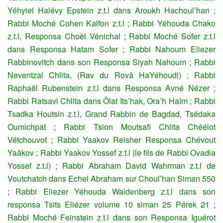
Yéhyiel Halévy Epstein z.t.l dans Aroukh Hachoul’han ;
Rabbi Moché Cohen Kalfon z.t.l ; Rabbi Yéhouda Chako
z.t.l, Responsa Choèl Vénichal ; Rabbi Moché Sofer z.t.l
dans Responsa Hatam Sofer ; Rabbi Nahoum Eliezer
Rabbinovitch dans son Responsa Siyah Nahoum ; Rabbi
Neventzal Chlita, (Rav du Rovâ HaYéhoudi) ; Rabbi
Raphaël Rubenstein z.t.l dans Responsa Avné Nézer ;
Rabbi Ratsavi Chlita dans Ôlat Its’hak, Ora’h Haïm ; Rabbi
Tsadka Houtsin z.t.l, Grand Rabbin de Bagdad, Tsédaka
Oumichpat ; Rabbi Tsion Moutsafi Chlita Chéélot
Vétchouvot ; Rabbi Yaakov Reisher Responsa Chévout
Yaâkov ; Rabbi Yaakov Yossef z.t.l (le fils de Rabbi Ovadia
Yossef z.t.l) ; Rabbi Abraham David Wahrman z.t.l de
Voutchatch dans Echel Abraham sur Choul’han Siman 550
; Rabbi Eliezer Yéhouda Waldenberg z.t.l dans son
responsa Tsits Eliézer volume 10 siman 25 Pérek 21 ;
Rabbi Moché Feinstein z.t.l dans son Responsa Iguérot