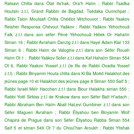
Ratsavi Chlita dans Ôlat Its’hak, Ora’h Haïm ; Rabbi Tsadka
Houtsin z.t.l, Grand Rabbin de Bagdad, Tsédaka Oumichpat ;
Rabbi Tsion Moutsafi Chlita Chéélot Vétchouvot ; Rabbi Yaakov
Reisher Responsa Chévout Yaâkov ; Rabbi Yaâkov Yéhochouâ
Falk z.t.l dans son séfer Péné Yéhochouâ Hélek Or Hahaïm
Siman 16 ; Rabbi Avraham Danzig z.t.l dans Hayé Adam Klal 133
Siman 6 ; Rabbi Haïm de Valogine
z.t.l dans son Séfer Rouah
Haïm Ot 1 ; Rabbi Yaâkov Sofer z.t.l dans Kaf Hahaïm Siman 554
Ot 6, Rabbi Yaakov Yossef z.t.l
(le fils de Rabbi Ovadia Yossef
z.t.l) ; Rabbi Binyamin Houta chlita dans Ki Ba Moëd Halakhot des
jeûnes page 10 et Halakhot des jeûnes page 8 Siman 550 Saïf 5 ;
Rabbi Israël Méïr Hacohen z.t.l dans Biour Halakha siman 550 ;
Rabbi Yoël Sirkiss z.t.l de Krakow dans son Séfer Baït H’adach ;
Rabbi Abraham Ben Haïm Abali HaLevi Gumbiner z.t.l dans son
Séfer Maguen Avraham ; Rabbi Éliyahou ben Binyamin Wolf
Chapira de Prague dans son Séfer Éliyahou Rabba Siman 554
Saïf 5 et siman 549 Ot 7 du Choul’han Aroukh ; Rabbi Yitshak