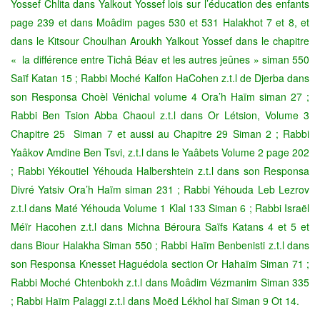
Yossef Chlita dans Yalkout Yossef lois sur l’éducation des enfants
page 239 et dans Moâdim pages 530 et 531 Halakhot 7 et 8, et
dans le Kitsour Choulhan Aroukh Yalkout Yossef dans le chapitre
« la différence entre Tichâ Béav et les autres jeûnes » siman 550
Saïf Katan 15 ; Rabbi Moché Kalfon HaCohen z.t.l de Djerba dans
son Responsa Choèl Vénichal volume 4 Ora’h Haïm siman 27 ;
Rabbi Ben Tsion Abba Chaoul z.t.l dans Or Létsion, Volume 3
Chapitre 25 Siman 7 et aussi au Chapitre 29 Siman 2 ; Rabbi
Yaâkov Amdine Ben Tsvi, z.t.l dans le Yaâbets Volume 2 page 202
; Rabbi Yékoutiel Yéhouda Halbershtein z.t.l dans son Responsa
Divré Yatsiv Ora’h Haïm siman 231 ; Rabbi Yéhouda Leb Lezrov
z.t.l dans Maté Yéhouda Volume 1 Klal 133 Siman 6 ; Rabbi Israël
Méïr Hacohen z.t.l dans Michna Béroura Saïfs Katans 4 et 5 et
dans Biour Halakha Siman 550 ; Rabbi Haïm Benbenisti z.t.l dans
son Responsa Knesset Haguédola section Or Hahaïm Siman 71 ;
Rabbi Moché Chtenbokh z.t.l dans Moâdim Vézmanim Siman 335
; Rabbi Haïm Palaggi z.t.l dans Moëd Lékhol haï Siman 9 Ot 14.