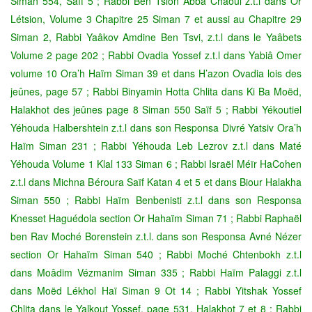
Siman 554, Saïf 5 ; Rabbi Ben Tsion Abba Chaoul z.t.l dans Or
Létsion, Volume 3 Chapitre 25 Siman 7 et aussi au Chapitre 29
Siman 2, Rabbi Yaâkov Amdine Ben Tsvi, z.t.l dans le Yaâbets
Volume 2 page 202 ; Rabbi Ovadia Yossef z.t.l dans Yabiâ Omer
volume 10 Ora’h Haïm Siman 39 et dans H’azon Ovadia lois des
jeûnes, page 57 ; Rabbi Binyamin Hotta Chlita dans Ki Ba Moëd,
Halakhot des jeûnes page 8 Siman 550 Saïf 5 ; Rabbi Yékoutiel
Yéhouda Halbershtein z.t.l dans son Responsa Divré Yatsiv Ora’h
Haïm Siman 231 ; Rabbi Yéhouda Leb Lezrov z.t.l dans Maté
Yéhouda Volume 1 Klal 133 Siman 6 ; Rabbi Israël Méïr HaCohen
z.t.l dans Michna Béroura Saïf Katan 4 et 5 et dans Biour Halakha
Siman 550 ; Rabbi Haïm Benbenisti z.t.l dans son Responsa
Knesset Haguédola section Or Hahaïm Siman 71 ; Rabbi Raphaël
ben Rav Moché Borenstein z.t.l. dans son Responsa Avné Nézer
section Or Hahaïm Siman 540 ; Rabbi Moché Chtenbokh z.t.l
dans Moâdim Vézmanim Siman 335 ; Rabbi Haïm Palaggi z.t.l
dans Moëd Lékhol Haï Siman 9 Ot 14 ; Rabbi Yitshak Yossef
Chlita dans le Yalkout Yossef, page 531, Halakhot 7 et 8 ; Rabbi