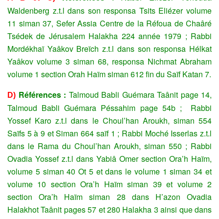
Waldenberg z.t.l dans son responsa Tsits Eliézer volume
11 siman 37, Sefer Assia Centre de la Réfoua de Chaâré
Tsédek de Jérusalem Halakha 224 année 1979 ; Rabbi
Mordékhaï Yaâkov Breïch z.t.l dans son responsa Hélkat
Yaâkov volume 3 siman 68, responsa Nichmat Abraham
volume 1 section Orah Haïm siman 612 fin du Saïf Katan 7.
Références :
Talmoud Babli Guémara Taânit page 14,
D)
Talmoud Babli Guémara Péssahim page 54b ; Rabbi
Yossef Karo z.t.l dans le Choul’han Aroukh, siman 554
Saïfs 5 à 9 et Siman 664 saïf 1 ; Rabbi Moché Isserlas z.t.l
dans le Rama du Choul’han Aroukh, siman 550 ; Rabbi
Ovadia Yossef z.t.l dans Yabiâ Omer section Ora’h Haïm,
volume 5 siman 40 Ot 5 et dans le volume 1 siman 34 et
volume 10 section Ora’h Haïm siman 39 et volume 2
section Ora’h Haïm siman 28 dans H’azon Ovadia
Halakhot Taânit pages 57 et 280 Halakha 3 ainsi que dans