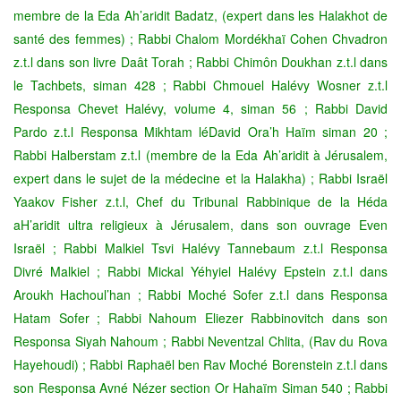
membre de la Eda Ah’aridit Badatz, (expert dans les Halakhot de
santé des femmes) ; Rabbi Chalom Mordékhaï Cohen Chvadron
z.t.l
dans son livre Daât Torah ; Rabbi Chimôn Doukhan z.t.l dans
le Tachbets, siman 428 ; Rabbi Chmouel Halévy Wosner z.t.l
Responsa Chevet Halévy, volume 4, siman 56 ; Rabbi David
Pardo z.t.l Responsa Mikhtam léDavid Ora’h Haïm siman 20 ;
Rabbi Halberstam z.t.l
(membre de la Eda Ah’aridit à Jérusalem,
expert dans le sujet de la médecine et la Halakha) ; Rabbi Israël
Yaakov Fisher z.t.l, Chef du Tribunal Rabbinique de la Héda
aH’aridit ultra religieux à Jérusalem, dans son ouvrage Even
Israël ; Rabbi Malkiel Tsvi Halévy Tannebaum z.t.l Responsa
Divré Malkiel ; Rabbi Mickal Yéhyiel Halévy Epstein z.t.l dans
Aroukh Hachoul’han ; Rabbi Moché Sofer z.t.l dans Responsa
Hatam Sofer ; Rabbi Nahoum Eliezer Rabbinovitch dans son
Responsa Siyah Nahoum ; Rabbi Neventzal Chlita, (Rav du Rova
Hayehoudi) ; Rabbi Raphaël ben Rav Moché Borenstein z.t.l dans
son Responsa Avné Nézer section Or Hahaïm Siman 540 ; Rabbi