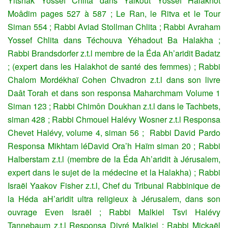
Yitshak Yossef Chlita dans Yalkout Yossef Halakhot
Moâdim pages 527 à 587 ; Le Ran, le Ritva et le Tour
Siman 554 ; Rabbi Aviad Stollman Chlita ; Rabbi Avraham
Yossef Chlita dans Téchouva Yéhadout Ba Halakha ;
Rabbi Brandsdorfer z.t.l membre de la Éda Ah’aridit Badatz
; (expert dans les Halakhot de santé des femmes) ; Rabbi
Chalom Mordékhaï Cohen Chvadron z.t.l dans son livre
Daât Torah et dans son responsa Maharchmam Volume 1
Siman 123 ; Rabbi Chimôn Doukhan z.t.l dans le Tachbets,
siman 428 ; Rabbi Chmouel Halévy Wosner z.t.l Responsa
Chevet Halévy, volume 4, siman 56 ; Rabbi David Pardo
Responsa Mikhtam léDavid Ora’h Haïm siman 20 ; Rabbi
Halberstam z.t.l (membre de la Éda Ah’aridit à Jérusalem,
expert dans le sujet de la médecine et la Halakha) ; Rabbi
Israël Yaakov Fisher z.t.l, Chef du Tribunal Rabbinique de
la Héda aH’aridit ultra religieux à Jérusalem, dans son
ouvrage Even Israël ; Rabbi Malkiel Tsvi Halévy
Tannebaum z.t.l Responsa Divré Malkiel ; Rabbi Mickaël