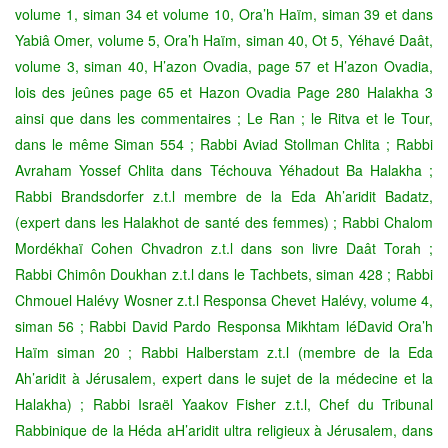
volume 1, siman 34 et volume 10, Ora’h Haïm, siman 39 et dans
Yabiâ Omer, volume 5, Ora’h Haïm, siman 40, Ot 5, Yéhavé Daât,
volume 3, siman 40, H’azon Ovadia, page 57 et H’azon Ovadia,
lois des jeûnes page 65 et Hazon Ovadia Page 280 Halakha 3
ainsi que dans les commentaires ; Le Ran ; le Ritva et le Tour,
dans le même Siman 554 ; Rabbi Aviad Stollman Chlita ; Rabbi
Avraham Yossef Chlita dans Téchouva Yéhadout Ba Halakha ;
Rabbi Brandsdorfer z.t.l membre de la Eda Ah’aridit Badatz,
(expert dans les Halakhot de santé des femmes) ; Rabbi Chalom
Mordékhaï Cohen Chvadron z.t.l dans son livre Daât Torah ;
Rabbi Chimôn Doukhan z.t.l dans le Tachbets, siman 428 ; Rabbi
Chmouel Halévy Wosner z.t.l Responsa Chevet Halévy, volume 4,
siman 56 ; Rabbi David Pardo Responsa Mikhtam léDavid Ora’h
Haïm siman 20 ; Rabbi Halberstam z.t.l (membre de la Eda
Ah’aridit à Jérusalem, expert dans le sujet de la médecine et la
Halakha) ; Rabbi Israël Yaakov Fisher z.t.l, Chef du Tribunal
Rabbinique de la Héda aH’aridit ultra religieux à Jérusalem, dans