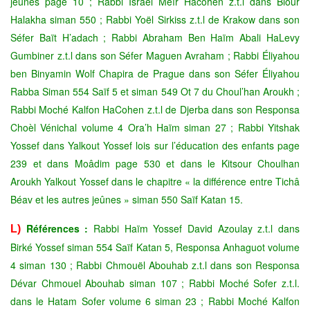
jeûnes page 10 ; Rabbi Israël Méïr Hacohen z.t.l dans Biour
Halakha siman 550 ; Rabbi Yoël Sirkiss z.t.l de Krakow dans son
Séfer Baït H’adach ; Rabbi Abraham Ben Haïm Abali HaLevy
Gumbiner z.t.l dans son Séfer Maguen Avraham ; Rabbi Éliyahou
ben Binyamin Wolf Chapira de Prague dans son Séfer Éliyahou
Rabba Siman 554 Saïf 5 et siman 549 Ot 7 du Choul’han Aroukh ;
Rabbi Moché Kalfon HaCohen z.t.l de Djerba dans son Responsa
Choèl Vénichal volume 4 Ora’h Haïm siman 27 ; Rabbi Yitshak
Yossef dans Yalkout Yossef lois sur l’éducation des enfants page
239 et dans Moâdim page 530 et dans le Kitsour Choulhan
Aroukh Yalkout Yossef dans le chapitre « la différence entre Tichâ
Béav et les autres jeûnes » siman 550 Saïf Katan 15.
Références :
Rabbi Haïm Yossef David Azoulay z.t.l dans
L)
Birké Yossef siman 554 Saïf Katan 5, Responsa Anhaguot volume
4 siman 130 ; Rabbi Chmouël Abouhab z.t.l dans son Responsa
Dévar Chmouel Abouhab siman 107 ; Rabbi Moché Sofer z.t.l.
dans le Hatam Sofer volume 6 siman 23 ; Rabbi Moché Kalfon