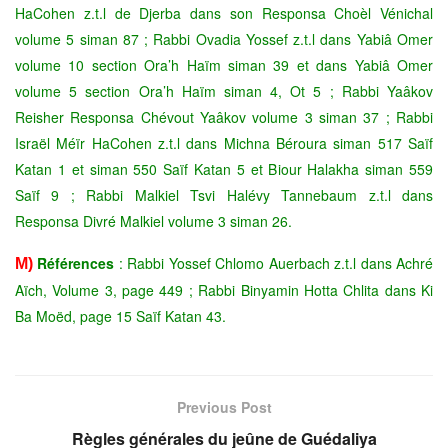
HaCohen z.t.l de Djerba dans son Responsa Choèl Vénichal
volume 5 siman 87 ; Rabbi Ovadia Yossef z.t.l dans Yabiâ Omer
volume 10 section Ora’h Haïm siman 39 et dans Yabiâ Omer
volume 5 section Ora’h Haïm siman 4, Ot 5 ; Rabbi Yaâkov
Reisher Responsa Chévout Yaâkov volume 3 siman 37 ; Rabbi
Israël Méïr HaCohen z.t.l dans Michna Béroura siman 517 Saïf
Katan 1 et siman 550 Saïf Katan 5 et Biour Halakha siman 559
Saïf 9 ; Rabbi Malkiel Tsvi Halévy Tannebaum z.t.l dans
Responsa Divré Malkiel volume 3 siman 26.
Références
: Rabbi Yossef Chlomo Auerbach z.t.l dans Achré
M)
Aïch, Volume 3, page 449 ; Rabbi Binyamin Hotta Chlita dans Ki
Ba Moëd, page 15 Saïf Katan 43.
Previous Post
Règles générales du jeûne de Guédaliya