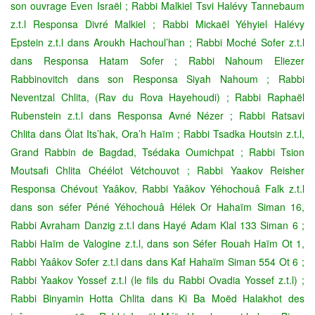
son ouvrage Even Israël ; Rabbi Malkiel Tsvi Halévy Tannebaum
z.t.l Responsa Divré Malkiel ; Rabbi Mickaël Yéhyiel Halévy
Epstein z.t.l dans Aroukh Hachoul’han ; Rabbi Moché Sofer z.t.l
dans Responsa Hatam Sofer ; Rabbi Nahoum Eliezer
Rabbinovitch dans son Responsa Siyah Nahoum ; Rabbi
Neventzal Chlita, (Rav du Rova Hayehoudi) ; Rabbi Raphaël
Rubenstein z.t.l dans Responsa Avné Nézer ; Rabbi Ratsavi
Chlita dans Ôlat Its’hak, Ora’h Haïm ; Rabbi Tsadka Houtsin z.t.l,
Grand Rabbin de Bagdad, Tsédaka Oumichpat ; Rabbi Tsion
Moutsafi Chlita Chéélot Vétchouvot ; Rabbi Yaakov Reisher
Responsa Chévout Yaâkov, Rabbi Yaâkov Yéhochouâ Falk z.t.l
dans son séfer Péné Yéhochouâ Hélek Or Hahaïm Siman 16,
Rabbi Avraham Danzig z.t.l dans Hayé Adam Klal 133 Siman 6 ;
Rabbi Haïm de Valogine z.t.l, dans son Séfer Rouah Haïm Ot 1,
Rabbi Yaâkov Sofer z.t.l dans dans Kaf Hahaïm Siman 554 Ot 6 ;
Rabbi Yaakov Yossef z.t.l (le fils du Rabbi Ovadia Yossef z.t.l) ;
Rabbi Binyamin Hotta Chlita dans Ki Ba Moëd Halakhot des