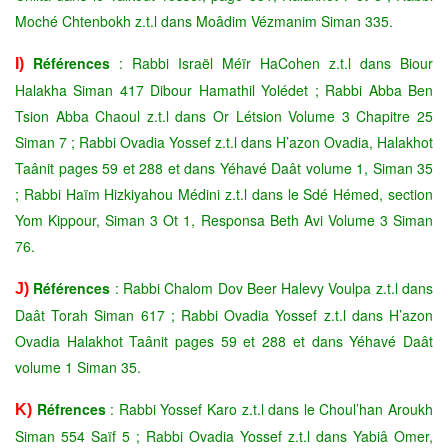
Moché Chtenbokh z.t.l dans Moâdim Vézmanim Siman 335.
Références
: Rabbi Israël Méïr HaCohen z.t.l dans Biour
I)
Halakha Siman 417 Dibour Hamathil Yolédet ; Rabbi Abba Ben
Tsion Abba Chaoul z.t.l dans Or Létsion Volume 3 Chapitre 25
Siman 7 ; Rabbi Ovadia Yossef z.t.l dans H’azon Ovadia, Halakhot
Taânit pages 59 et 288 et dans Yéhavé Daât volume 1, Siman 35
; Rabbi Haïm Hizkiyahou Médini z.t.l dans le Sdé Hémed, section
Yom Kippour, Siman 3 Ot 1, Responsa Beth Avi Volume 3 Siman
76.
Références
: Rabbi Chalom Dov Beer Halevy Voulpa z.t.l dans
J)
Daât Torah Siman 617 ; Rabbi Ovadia Yossef z.t.l dans H’azon
Ovadia Halakhot Taânit pages 59 et 288 et dans Yéhavé Daât
volume 1 Siman 35.
Réfrences
: Rabbi Yossef Karo z.t.l dans le Choul’han Aroukh
K)
Siman 554 Saïf 5 ; Rabbi Ovadia Yossef z.t.l dans Yabiâ Omer,