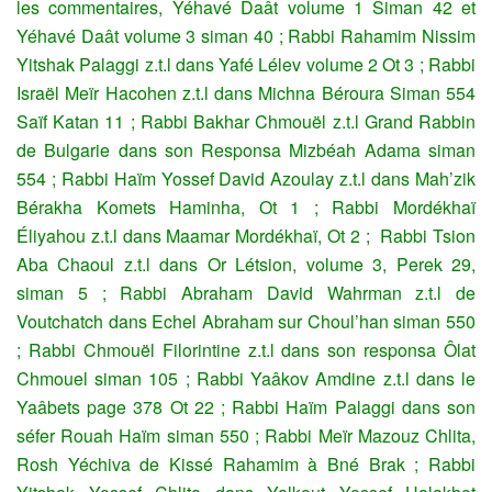
les commentaires, Yéhavé Daât volume 1 Siman 42 et
Yéhavé Daât volume 3 siman 40 ; Rabbi Rahamim Nissim
Yitshak Palaggi z.t.l dans Yafé Lélev volume 2 Ot 3 ; Rabbi
Israël Meïr Hacohen z.t.l dans Michna Béroura Siman 554
Saïf Katan 11 ; Rabbi Bakhar Chmouël z.t.l Grand Rabbin
de Bulgarie dans son Responsa Mizbéah Adama siman
554 ; Rabbi Haïm Yossef David Azoulay z.t.l dans Mah’zik
Bérakha Komets Haminha, Ot 1 ; Rabbi Mordékhaï
Éliyahou z.t.l dans Maamar Mordékhaï, Ot 2 ; Rabbi Tsion
Aba Chaoul z.t.l dans Or Létsion, volume 3, Perek 29,
siman 5 ; Rabbi Abraham David Wahrman z.t.l de
Voutchatch dans Echel Abraham sur Choul’han siman 550
; Rabbi Chmouël Filorintine z.t.l dans son responsa Ôlat
Chmouel siman 105 ; Rabbi Yaâkov Amdine z.t.l dans le
Yaâbets page 378 Ot 22 ; Rabbi Haïm Palaggi dans son
séfer Rouah Haïm siman 550 ; Rabbi Meïr Mazouz Chlita,
Rosh Yéchiva de Kissé Rahamim à Bné Brak ; Rabbi