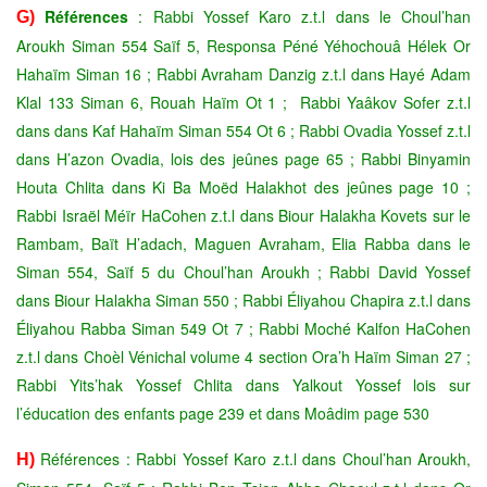
Références
: Rabbi Yossef Karo z.t.l dans le Choul’han
G)
Aroukh Siman 554 Saïf 5, Responsa Péné Yéhochouâ Hélek Or
Hahaïm Siman 16 ; Rabbi Avraham Danzig z.t.l dans Hayé Adam
Klal 133 Siman 6, Rouah Haïm Ot 1 ; Rabbi Yaâkov Sofer z.t.l
dans dans Kaf Hahaïm Siman 554 Ot 6 ; Rabbi Ovadia Yossef z.t.l
dans H’azon Ovadia, lois des jeûnes page 65 ; Rabbi Binyamin
Houta Chlita dans Ki Ba Moëd Halakhot des jeûnes page 10 ;
Rabbi Israël Méïr HaCohen z.t.l dans Biour Halakha Kovets sur le
Rambam, Baït H’adach, Maguen Avraham, Elia Rabba dans le
Siman 554, Saïf 5 du Choul’han Aroukh ; Rabbi David Yossef
dans Biour Halakha Siman 550 ; Rabbi Éliyahou Chapira z.t.l dans
Éliyahou Rabba Siman 549 Ot 7 ; Rabbi Moché Kalfon HaCohen
z.t.l dans Choèl Vénichal volume 4 section Ora’h Haïm Siman 27 ;
Rabbi Yits’hak Yossef Chlita dans Yalkout Yossef lois sur
l’éducation des enfants page 239 et dans Moâdim page 530
Références : Rabbi Yossef Karo z.t.l dans Choul’han Aroukh,
H)