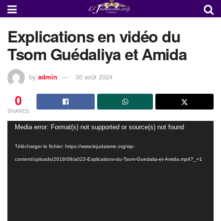
Explications en vidéo du
Tsom Guédaliya et Amida
by
admin
30 août 2024
0
SHARES
Lecteur
Media error: Format(s) not supported or source(s) not found
vidéo
Télécharger le fichier: https://www.lejudaisme.org/wp-
content/uploads/2018/08/a023-Explications-du-Tsom-Guedalia-et-Amida.mp4?_=1