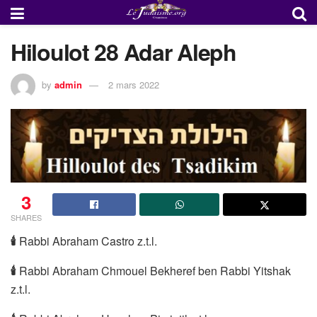
Hiloulot 28 Adar Aleph
by
admin
2 mars 2022
3
SHARES
🕯
Rabbi Abraham Castro z.t.l.
🕯
Rabbi Abraham Chmouel Bekheref ben Rabbi Yitshak
z.t.l.