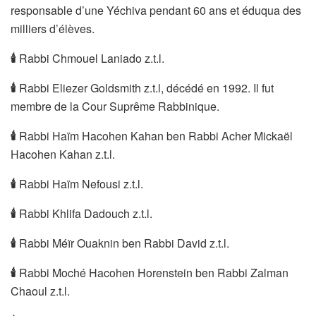
responsable d’une Yéchiva pendant 60 ans et éduqua des
milliers d’élèves.
🕯
Rabbi Chmouel Laniado z.t.l.
🕯
Rabbi Eliezer Goldsmith z.t.l, décédé en 1992. Il fut
membre de la Cour Suprême Rabbinique.
🕯
Rabbi Haïm Hacohen Kahan ben Rabbi Acher Mickaël
Hacohen Kahan z.t.l.
🕯
Rabbi Haïm Nefousi z.t.l.
🕯
Rabbi Khlifa Dadouch z.t.l.
🕯
Rabbi Méïr Ouaknin ben Rabbi David z.t.l.
🕯
Rabbi Moché Hacohen Horenstein ben Rabbi Zalman
Chaoul z.t.l.