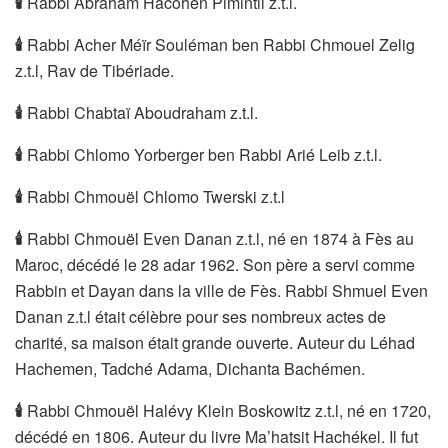
🕯
Rabbi Abraham Hacohen Pimintil z.t.l.
🕯
Rabbi Acher Méïr Souléman ben Rabbi Chmouel Zelig
z.t.l, Rav de Tibériade.
🕯
Rabbi Chabtaï Aboudraham z.t.l.
🕯
Rabbi Chlomo Yorberger ben Rabbi Arié Leib z.t.l.
🕯
Rabbi Chmouël Chlomo Twerski z.t.l
🕯
Rabbi Chmouël Even Danan z.t.l, né en 1874 à Fès au
Maroc, décédé le 28 adar 1962. Son père a servi comme
Rabbin et Dayan dans la ville de Fès. Rabbi Shmuel Even
Danan z.t.l était célèbre pour ses nombreux actes de
charité, sa maison était grande ouverte. Auteur du Léhad
Hachemen, Tadché Adama, Dichanta Bachémen.
🕯
Rabbi Chmouël Halévy Klein Boskowitz z.t.l, né en 1720,
décédé en 1806. Auteur du livre Ma’hatsit Hachékel. Il fut