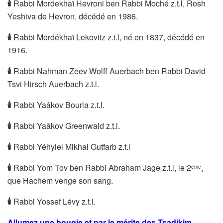
🕯
Rabbi Mordekhaï Hevroni ben Rabbi Moché z.t.l, Rosh
Yeshiva de Hevron, décédé en 1986.
🕯
Rabbi Mordékhaï Lekovitz z.t.l, né en 1837, décédé en
1916.
🕯
Rabbi Nahman Zeev Wolff Auerbach ben Rabbi David
Tsvi Hirsch Auerbach z.t.l.
🕯
Rabbi Yaâkov Bourla z.t.l.
🕯
Rabbi Yaâkov Greenwald z.t.l.
🕯
Rabbi Yéhyiel Mikhal Gutfarb z.t.l
🕯
Rabbi Yom Tov ben Rabbi Abraham Jage z.t.l, le 2
,
ème
que Hachem venge son sang.
🕯
Rabbi Yossef Lévy z.t.l.
Allumez une bougie et par le mérite des Tsadikim,