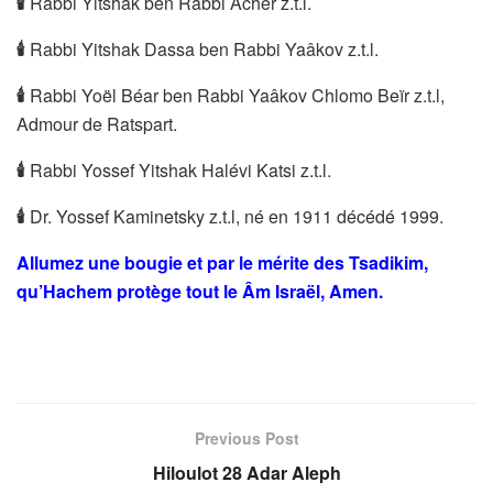
🕯
Rabbi Yitshak ben Rabbi Acher z.t.l.
🕯
Rabbi Yitshak Dassa ben Rabbi Yaâkov z.t.l.
🕯
Rabbi Yoël Béar ben Rabbi Yaâkov Chlomo Beïr z.t.l,
Admour de Ratspart.
🕯
Rabbi Yossef Yitshak Halévi Katsi z.t.l.
🕯
Dr. Yossef Kaminetsky z.t.l, né en 1911 décédé 1999.
Allumez une bougie et par le mérite des Tsadikim,
qu’Hachem protège tout le Âm Israël, Amen.
Previous Post
Hiloulot 28 Adar Aleph