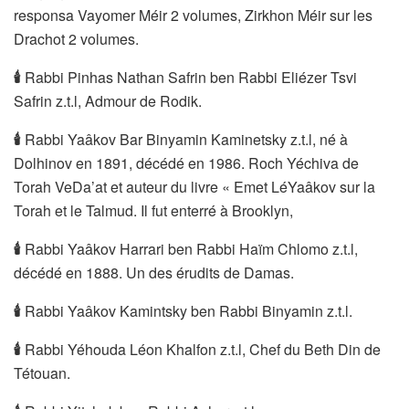
responsa Vayomer Méir 2 volumes, Zirkhon Méir sur les
Drachot 2 volumes.
🕯
Rabbi Pinhas Nathan Safrin ben Rabbi Eliézer Tsvi
Safrin z.t.l, Admour de Rodik.
🕯
Rabbi Yaâkov Bar Binyamin Kaminetsky z.t.l, né à
Dolhinov en 1891, décédé en 1986. Roch Yéchiva de
Torah VeDa’at et auteur du livre « Emet LéYaâkov sur la
Torah et le Talmud. Il fut enterré à Brooklyn,
🕯
Rabbi Yaâkov Harrari ben Rabbi Haïm Chlomo z.t.l,
décédé en 1888. Un des érudits de Damas.
🕯
Rabbi Yaâkov Kamintsky ben Rabbi Binyamin z.t.l.
🕯
Rabbi Yéhouda Léon Khalfon z.t.l, Chef du Beth Din de
Tétouan.