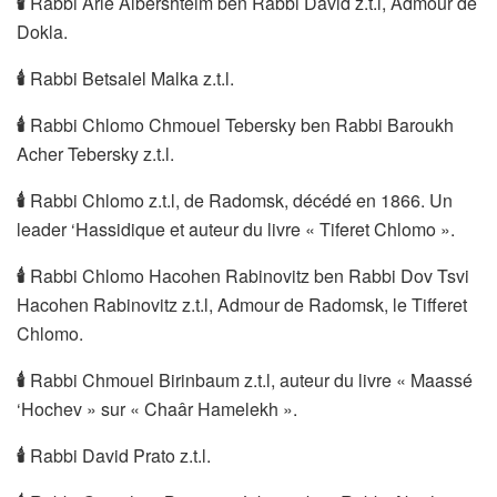
🕯
Rabbi Arié Albershteim ben Rabbi David z.t.l, Admour de
Dokla.
🕯
Rabbi Betsalel Malka z.t.l.
🕯
Rabbi Chlomo Chmouel Tebersky ben Rabbi Baroukh
Acher Tebersky z.t.l.
🕯
Rabbi Chlomo z.t.l, de Radomsk, décédé en 1866. Un
leader ‘Hassidique et auteur du livre « Tiferet Chlomo ».
🕯
Rabbi Chlomo Hacohen Rabinovitz ben Rabbi Dov Tsvi
Hacohen Rabinovitz z.t.l, Admour de Radomsk, le Tifferet
Chlomo.
🕯
Rabbi Chmouel Birinbaum z.t.l, auteur du livre « Maassé
‘Hochev » sur « Chaâr Hamelekh ».
🕯
Rabbi David Prato z.t.l.