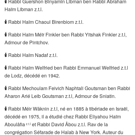
🕯
Rabbi Guershon Binyamin Libman ben Rabbi Abraham
Haïm Libman z.t.l.
🕯
Rabbi Haïm Chaoul Birenbiom z.t.l.
🕯
Rabbi Haïm Méïr Finkler ben Rabbi Yitshak Finkler z.t.l,
Admour de Pintchov.
🕯
Rabbi Haïm Nadaf z.t.l.
🕯
Rabbi Haïm Welfried ben Rabbi Emmanuel Welfried z.t.l
de Lodz, décédé en 1942.
🕯
Rabbi Mechoulam Feivich Naphtali Goutsman ben Rabbi
Aharon Arié Leib Goutsman z.t.l, Admour de Sniatin.
🕯
Rabbi Méir Wâknin z.t.l, né en 1885 à tibériade en Israël,
décédé en 1975, il a étudié chez Rabbi Eliyahou Haïm
Aboulâfia
et Rabbi David Âbou z.t.l. Rav de la
z.t.l
congrégation Séfarade de Halab à New York. Auteur du