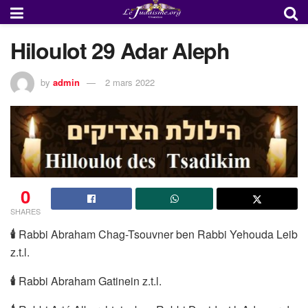
Hiloulot 29 Adar Aleph
by
admin
2 mars 2022
0
SHARES
🕯
Rabbi Abraham Chag-Tsouvner ben Rabbi Yehouda Leib
z.t.l.
🕯
Rabbi Abraham Gatinein z.t.l.