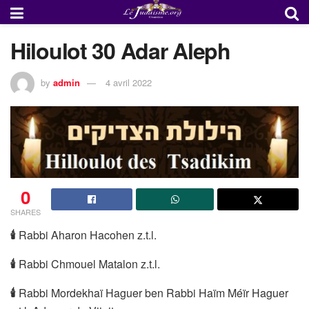
Hiloulot 30 Adar Aleph
by
admin
4 avril 2022
0
SHARES
🕯
Rabbi Aharon Hacohen z.t.l.
🕯
Rabbi Chmouel Matalon z.t.l.
🕯
Rabbi Mordekhaï Haguer ben Rabbi Haïm Méïr Haguer