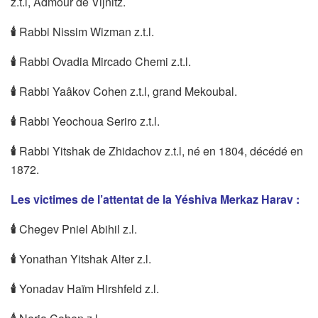
z.t.l, Admour de Vijnitz.
🕯
Rabbi Nissim Wizman z.t.l.
🕯
Rabbi Ovadia Mircado Chemi z.t.l.
🕯
Rabbi Yaâkov Cohen z.t.l, grand Mekoubal.
🕯
Rabbi Yeochoua Seriro z.t.l.
🕯
Rabbi Yitshak de Zhidachov z.t.l, né en 1804, décédé en
1872.
Les victimes de l’attentat de la Yéshiva Merkaz Harav :
🕯
Chegev Pniel Abihil z.l.
🕯
Yonathan Yitshak Alter z.l.
🕯
Yonadav Haïm Hirshfeld z.l.