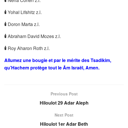
🕯
Neria Cohen z.l.
🕯
Yohaï Lifshitz z.l.
🕯
Doron Marta z.l.
🕯
Abraham David Mozes z.l.
🕯
Roy Aharon Roth z.l.
Allumez une bougie et par le mérite des Tsadikim,
qu’Hachem protège tout le Âm Israël, Amen.
Previous Post
Hiloulot 29 Adar Aleph
Next Post
Hiloulot 1er Adar Beth