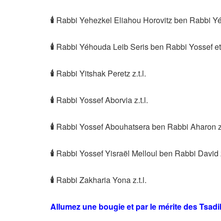
🕯
Rabbi Yehezkel Eliahou Horovitz ben Rabbi Yéo
🕯
Rabbi Yéhouda Leib Seris ben Rabbi Yossef et 
🕯
Rabbi Yitshak Peretz z.t.l.
🕯
Rabbi Yossef Aborvia z.t.l.
🕯
Rabbi Yossef Abouhatsera ben Rabbi Aharon z.t
🕯
Rabbi Yossef Yisraël Melloul ben Rabbi David z.
🕯
Rabbi Zakharia Yona z.t.l.
Allumez une bougie et par le mérite des Tsad