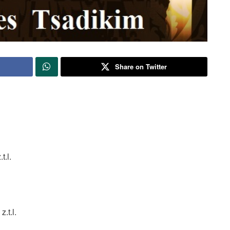
Share on Twitter
.l.
.t.l.