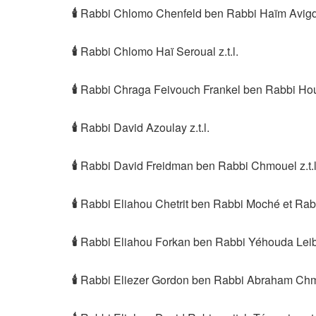
🕯
Rabbi Chlomo Chenfeld ben Rabbi Haïm Avigdor
🕯
Rabbi Chlomo Haï Seroual z.t.l.
🕯
Rabbi Chraga Feivouch Frankel ben Rabbi Houri
🕯
Rabbi David Azoulay z.t.l.
🕯
Rabbi David Freidman ben Rabbi Chmouel z.t.l
🕯
Rabbi Eliahou Chetrit ben Rabbi Moché et Rabb
🕯
Rabbi Eliahou Forkan ben Rabbi Yéhouda Leib z
🕯
Rabbi Eliezer Gordon ben Rabbi Abraham Chmou