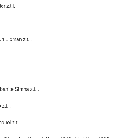
 z.t.l.
 Lipman z.t.l.
.
anite Simha z.t.l.
.t.l.
el z.t.l.