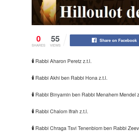
0
55
Share on Facebook
SHARES
VIEWS
🕯
Rabbi Aharon Peretz z.t.l.
🕯
Rabbi Akhi ben Rabbi Hona z.t.l.
🕯
Rabbi Binyamin ben Rabbi Menahem Mendel z.t
🕯
Rabbi Chalom Ifrah z.t.l.
🕯
Rabbi Chraga Tsvi Tenenbiom ben Rabbi Zeev z