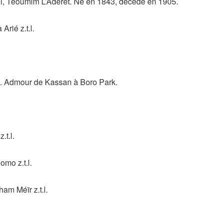
l, Téoumim L’Aderet. Né en 1843, décédé en 1905.
rié z.t.l.
. Admour de Kassan à Boro Park.
t.l.
mo z.t.l.
m Méïr z.t.l.