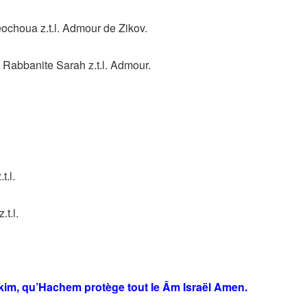
choua z.t.l. Admour de Zikov.
Rabbanite Sarah z.t.l. Admour.
.l.
t.l.
ikim, qu’Hachem protège tout le Âm Israël Amen.