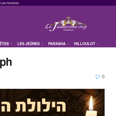
Les Horaires
FÊTES
LES JEÛNES
PARASHA
HILLOULOT
eph
0