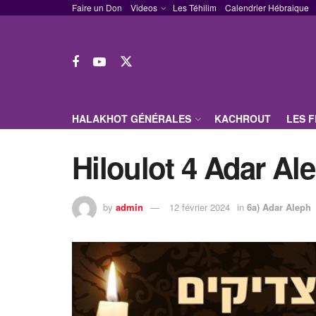
Faire un Don
Videos
Les Téhilim
Calendrier Hébraique
HALAKHOT GÉNÉRALES
KACHROUT
LES 
Hiloulot 4 Adar Al
by
admin
12 février 2024
in
6a) Adar Aleph