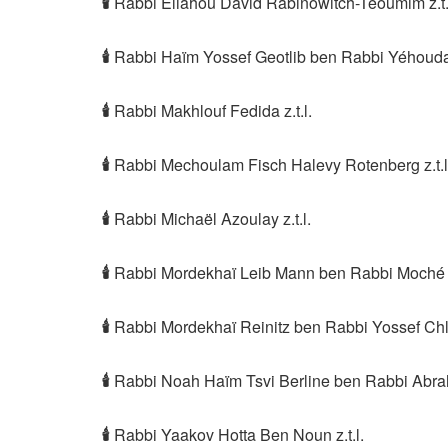
🕯
Rabbi Eliahou David Rabinowitch-Téoumim z.t.
🕯
Rabbi Haïm Yossef Geotlib ben Rabbi Yéhouda A
🕯
Rabbi Makhlouf Fedida z.t.l.
🕯
Rabbi Mechoulam Fisch Halevy Rotenberg z.t.l
🕯
Rabbi Michaël Azoulay z.t.l.
🕯
Rabbi Mordekhaï Leib Mann ben Rabbi Moché z.
🕯
Rabbi Mordekhaï Reinitz ben Rabbi Yossef Chlo
🕯
Rabbi Noah Haïm Tsvi Berline ben Rabbi Abraha
🕯
Rabbi Yaakov Hotta Ben Noun z.t.l.