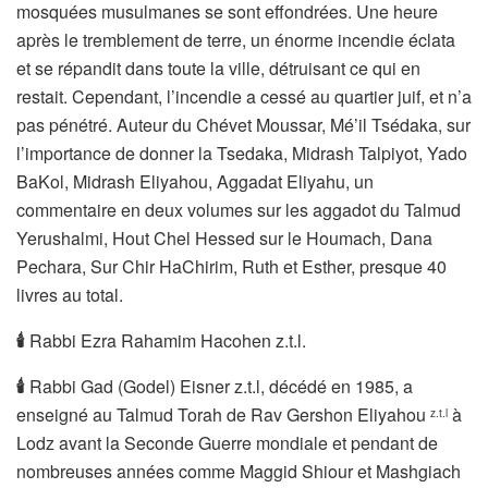
mosquées musulmanes se sont effondrées. Une heure
après le tremblement de terre, un énorme incendie éclata
et se répandit dans toute la ville, détruisant ce qui en
restait. Cependant, l’incendie a cessé au quartier juif, et n’a
pas pénétré. Auteur du Chévet Moussar, Mé’il Tsédaka, sur
l’importance de donner la Tsedaka, Midrash Talpiyot, Yado
BaKol, Midrash Eliyahou, Aggadat Eliyahu, un
commentaire en deux volumes sur les aggadot du Talmud
Yerushalmi, Hout Chel Hessed sur le Houmach, Dana
Pechara, Sur Chir HaChirim, Ruth et Esther, presque 40
livres au total.
🕯
Rabbi Ezra Rahamim Hacohen z.t.l.
🕯
Rabbi Gad (Godel) Eisner z.t.l, décédé en 1985, a
enseigné au Talmud Torah de Rav Gershon Eliyahou
à
z.t.l
Lodz avant la Seconde Guerre mondiale et pendant de
nombreuses années comme Maggid Shiour et Mashgiach