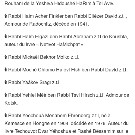
Rouhani de la Yeshiva Hidoushé HaRim à Tel Aviv.
🕯
Rabbi Haïm Acher Finkler ben Rabbi Eliézer David z.t.l,
Admour de Radochitz, décédé en 1941.
🕯
Rabbi Haïm Elgazi ben Rabbi Abraham z.t.l de Koushta,
auteur du livre « Netivot HaMichpat ».
🕯
Rabbi Mickaël Bekhor Molko z.t.l.
🕯
Rabbi Moché Chlomo Halévi Fish ben Rabbi David z.t.l.
🕯
Rabbi Yaâkov Sragi z.t.l.
🕯
Rabbi Yehiel Méïr ben Rabbi Tsvi Hirsch z.t.l, Admour de
Kotsk.
🕯
Rabbi Yéochouâ Ménahem Ehrenberg z.t.l, né à
Kemesce en Hongrie en 1904, décédé en 1976. Auteur du
livre Techouvot Dvar Yéhoshua et Rashé Béssamim sur le