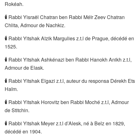
Rokéah.
🕯
Rabbi Yisraël Chatran ben Rabbi Méïr Zeev Chatran
Chlita, Admour de Nachkiz.
🕯
Rabbi Yitshak Aïzik Margulies z.t.l de Prague, décédé en
1525.
🕯
Rabbi Yitshak Ashkénazi ben Rabbi Hanokh Anikh z.t.l,
Admour de Elask.
🕯
Rabbi Yitshak Elgazi z.t.l, auteur du responsa Dérekh Ets
Haïm.
🕯
Rabbi Yitshak Horovitz ben Rabbi Moché z.t.l, Admour
de Stitchin.
🕯
Rabbi Yitshak Meyer z.t.l d’Alesk, né à Belz en 1829,
décédé en 1904.