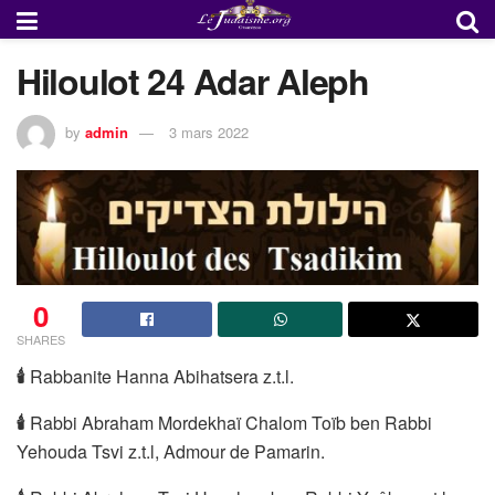
Hiloulot 24 Adar Aleph
by
admin
3 mars 2022
0
SHARES
🕯
Rabbanite Hanna Abihatsera z.t.l.
🕯
Rabbi Abraham Mordekhaï Chalom Toïb ben Rabbi
Yehouda Tsvi z.t.l, Admour de Pamarin.