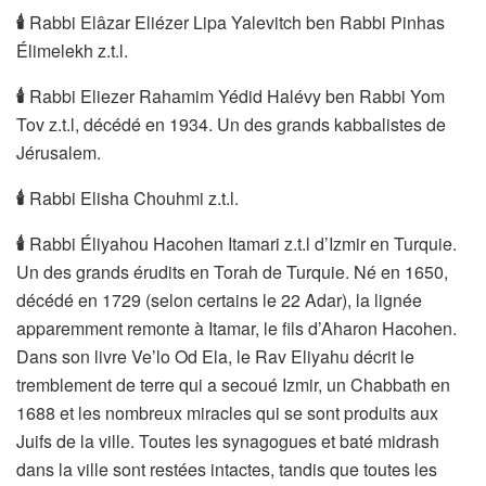
🕯
Rabbi Elâzar Eliézer Lipa Yalevitch ben Rabbi Pinhas
Élimelekh z.t.l.
🕯
Rabbi Eliezer Rahamim Yédid Halévy ben Rabbi Yom
Tov z.t.l, décédé en 1934. Un des grands kabbalistes de
Jérusalem.
🕯
Rabbi Elisha Chouhmi z.t.l.
🕯
Rabbi Éliyahou Hacohen Itamari z.t.l d’Izmir en Turquie.
Un des grands érudits en Torah de Turquie. Né en 1650,
décédé en 1729 (selon certains le 22 Adar), la lignée
apparemment remonte à Itamar, le fils d’Aharon Hacohen.
Dans son livre Ve’lo Od Ela, le Rav Eliyahu décrit le
tremblement de terre qui a secoué Izmir, un Chabbath en
1688 et les nombreux miracles qui se sont produits aux
Juifs de la ville. Toutes les synagogues et baté midrash
dans la ville sont restées intactes, tandis que toutes les