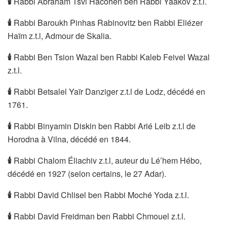
🕯
Rabbi Abraham Tsvi Hacohen ben Rabbi Yaâkov z.t.l.
🕯
Rabbi Baroukh Pinhas Rabinovitz ben Rabbi Eliézer
Haïm z.t.l, Admour de Skalia.
🕯
Rabbi Ben Tsion Wazal ben Rabbi Kaleb Feivel Wazal
z.t.l.
🕯
Rabbi Betsalel Yaïr Danziger z.t.l de Lodz, décédé en
1761.
🕯
Rabbi Binyamin Diskin ben Rabbi Arié Leib z.t.l de
Horodna à Vilna, décédé en 1844.
🕯
Rabbi Chalom Éliachiv z.t.l, auteur du Lé’hem Hébo,
décédé en 1927 (selon certains, le 27 Adar).
🕯
Rabbi David Chlisel ben Rabbi Moché Yoda z.t.l.
🕯
Rabbi David Freidman ben Rabbi Chmouel z.t.l.