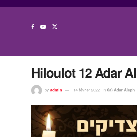
Hiloulot 12 Adar A
by
admin
14 février 2022
in
6a) Adar Aleph