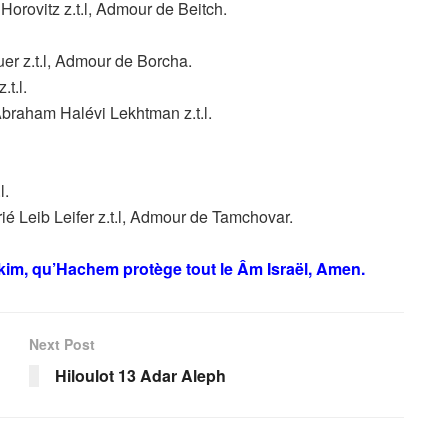
orovitz z.t.l, Admour de Beitch.
r z.t.l, Admour de Borcha.
t.l.
raham Halévi Lekhtman z.t.l.
l.
é Leib Leifer z.t.l, Admour de Tamchovar.
ikim, qu’Hachem protège tout le Âm Israël, Amen.
Next Post
Hiloulot 13 Adar Aleph