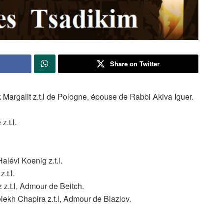
Share on Twitter
 Margalit z.t.l de Pologne, épouse de Rabbi Akiva Iguer.
.t.l.
lévi Koenig z.t.l.
t.l.
z.t.l, Admour de Beitch.
kh Chapira z.t.l, Admour de Blaziov.