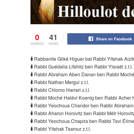
0
41
Share on Facebook
SHARES
VIEWS
🕯
Rabbanite Gliké Higuer bat Rabbi Yitshak Aizik
🕯
Rabbi Guédalia Lifshitz ben Rabbi Yisraël z.t.l.
🕯
Rabbi Abraham Aben Danan ben Rabbi Moché z
🕯
Rabbi Nathan Mergui z.t.l.
🕯
Rabbi Chlomo Harrari z.t.l.
🕯
Rabbi Moché Halévi Koenig ben Rabbi Acher Ha
🕯
Rabbi Yeochoua Chandor ben Rabbi Abraham z.
🕯
Rabbi Aharon Horovitz ben Rabbi Méïr Horovitz 
🕯
Rabbi Yeochoua Chapira ben Rabbi Tsvi Élimele
🕯
Rabbi Yitshak Tsarour z.t.l.