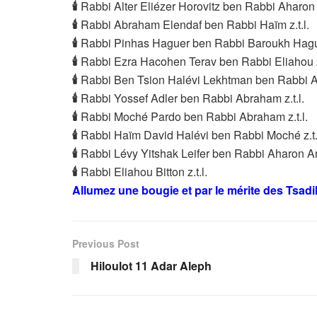
🕯
Rabbi Alter Eliézer Horovitz ben Rabbi Aharon H
🕯
Rabbi Abraham Elendaf ben Rabbi Haïm z.t.l.
🕯
Rabbi Pinhas Haguer ben Rabbi Baroukh Hague
🕯
Rabbi Ezra Hacohen Terav ben Rabbi Eliahou z.
🕯
Rabbi Ben Tsion Halévi Lekhtman ben Rabbi Ab
🕯
Rabbi Yossef Adler ben Rabbi Abraham z.t.l.
🕯
Rabbi Moché Pardo ben Rabbi Abraham z.t.l.
🕯
Rabbi Haïm David Halévi ben Rabbi Moché z.t.
🕯
Rabbi Lévy Yitshak Leifer ben Rabbi Aharon Ari
🕯
Rabbi Eliahou Bitton z.t.l.
Allumez une bougie et par le mérite des Tsad
Previous Post
Hiloulot 11 Adar Aleph