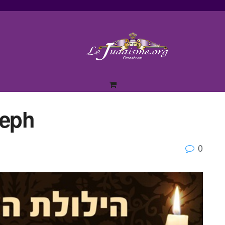
leph
0