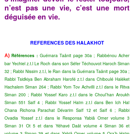
n’est pas une vie, c’est une mort
déguisée en vie.
REFERENCES DES HALAKHOT
Références :
Guémara Taânit page 30a ; Rabbénou Acher
A)
bar Yechiel z.t.l Le Roch dans son Séfer Téchouvot Haroch Siman
32 ; Rabbi Nissim z.t.l, le Ran dans la Guémara Taânit page 30a ;
Rabbi Tsidkiya Ben Abraham Harofé z.t.l dans Chiboulé Haléket
Hachalem Siman 264 ; Rabbi Yom Tov Achvilli z.t.l dans le Ritva
Siman 200 ; Rabbi Yossef Karo z.t.l dans le Choul’han Aroukh
Siman 551 Saïf 4 ; Rabbi Yossef Haïm z.t.l dans Ben Ich Haï
Chana Richona Parachat Dévarim Saïf 12 et Saïf 6 ; Rabbi
Ovadia Yossef z.t.l dans le Responsa Yabiâ Omer volume 3
Siman 31 Ot 5 et dans Yéhavé Daât volume 4 Siman 36 et
volume 3 Siman 39 et dans Yabiâ Omer volume 5 Ora’h Haïm