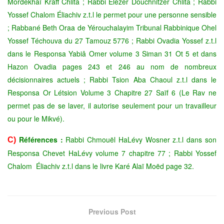
Mordékhaï Kraff Chlita ; Rabbi Elézer Douchnitzer Chlita ; Rabbi
Yossef Chalom Éliachiv z.t.l le permet pour une personne sensible
; Rabbané Beth Oraa de Yérouchalayim Tribunal Rabbinique Ohel
Yossef Téchouva du 27 Tamouz 5776 ; Rabbi Ovadia Yossef z.t.l
dans le Responsa Yabiâ Omer volume 3 Siman 31 Ot 5 et dans
Hazon Ovadia pages 243 et 246 au nom de nombreux
décisionnaires actuels ;
Rabbi Tsion Aba Chaoul z.t.l dans le
Responsa Or Létsion Volume 3 Chapitre 27 Saïf 6 (Le Rav ne
permet pas de se laver, il autorise seulement pour un travailleur
ou pour le Mikvé).
Références :
Rabbi Chmouël HaLévy Wosner z.t.l dans son
C)
Responsa Chevet HaLévy volume 7 chapitre 77 ; Rabbi Yossef
Chalom Éliachiv z.t.l dans le livre Karé Alaï Moëd page 32.
Previous Post