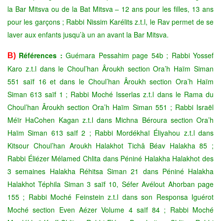
la Bar Mitsva ou de la Bat Mitsva – 12 ans pour les filles, 13 ans
pour les garçons ; Rabbi Nissim Karélits z.t.l, le Rav permet de se
laver aux enfants jusqu’à un an avant la Bar Mitsva.
Références :
Guémara Pessahim page 54b ; Rabbi Yossef
B)
Karo z.t.l dans le Choul’han Âroukh section Ora’h Haïm Siman
551 saïf 16 et dans le Choul’han Âroukh section Ora’h Haïm
Siman 613 saïf 1 ; Rabbi Moché Isserlas z.t.l
dans le Rama du
Choul’han Âroukh section Ora’h Haïm Siman 551 ; Rabbi Israël
Méïr HaCohen Kagan z.t.l dans Michna Béroura section Ora’h
Haïm Siman 613 saïf 2 ; Rabbi Mordékhaï Éliyahou z.t.l dans
Kitsour Choul’han Aroukh Halakhot Tichâ Béav Halakha 85 ;
Rabbi Éliézer Mélamed Chlita dans Péniné Halakha Halakhot des
3 semaines Halakha Réhitsa Siman 21 dans Péniné Halakha
Halakhot Téphila Siman 3 saïf 10, Séfer Avélout Ahorban page
155 ; Rabbi Moché Feinstein z.t.l dans son Responsa Iguérot
Moché section Even Aézer Volume 4 saïf 84 ; Rabbi Moché