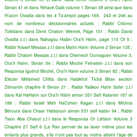
Siman 41 et dans Yéhavé Daât volume 1 Siman 38 ainsi que dans
H’azon Ovadia dans les 4 Ta’aniyot pages 169, 243 et 246 au
nom de nombreux décisionnaires actuels ; Rabbi Chlomo
Tolédano dans Divré Chalom Véémet, Page 101 ; Rabbi David
Ovadia z.t.l dans Nahagou Haâm Ora’h Haïm, page 110 Ot 5 ;
Rabbi Yossef Messas z.t.l dans Maïm Haïm Volume 2 Siman 135 ;
Rabbi Chalom Messas z.t.l dans Chemech Oumaguen Volume 3,
Ora’h Haïm, Siman 54 ; Rabbi Moché Feinstein z.t.l dans son
Responsa Iguérot Moché, Ora’h Haïm volume 3 Siman 82 ; Rabbi
Eliezer Mélamed Chlita dans Halakhot Tichâ Béav section
Zémanim chapitre 8 Siman 21 ; Rabbi Yaâkov Haïm Sofer z.t.l
dans Kaf HaHaïm sur Ora’h Haïm siman 551 Saïf Katanim 187 et
188 ; Rabbi Israël Méïr HaCohen Kagan z.t.l dans Michna
Béroura dans Chaar Hatsiyoun siman 551 saïf katan 94 ; Rabbi
Tsion Aba Chaoul z.t.l dans le Responsa Or Létsion Volume 3
Chapitre 27 Saïf 6 (Le Rav permet de se laver même pour les
enfants plus grands, s’ils n’ont pas tout au moins atteint l’âge de