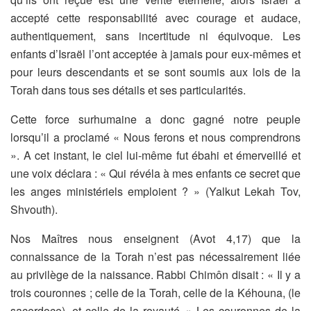
accepté cette
responsabilité avec courage et audace,
authentiquement, sans incertitude ni
équivoque. Les
enfants d’Israël l’ont acceptée à jamais pour eux-mêmes et
pour
leurs descendants et se sont soumis aux lois de la
Torah dans tous ses détails et
ses particularités.
Cette force surhumaine a donc gagné notre peuple
lorsqu’il a proclamé « Nous
ferons et nous comprendrons
». A cet instant, le ciel lui-même fut ébahi et
émerveillé et
une voix déclara : « Qui révéla à mes enfants ce secret que
les
anges ministériels emploient ? » (Yalkut Lekah Tov,
Shvouth).
Nos Maîtres nous enseignent (Avot 4,17) que la
connaissance de la Torah n’est
pas nécessairement liée
au privilège de la naissance. Rabbi Chimôn disait : « Il
y a
trois couronnes ; celle de la Torah, celle de la Kéhouna, (le
sacerdoce), et
celle de la royauté. » Les couronnes de la