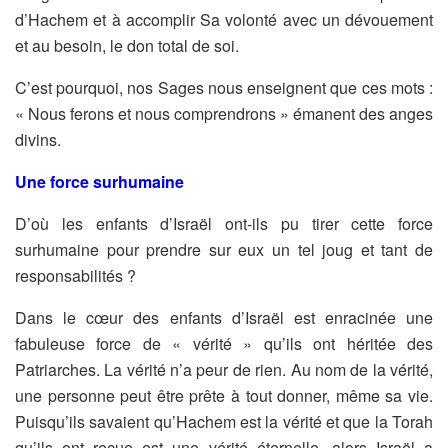
d’Hachem et à
accomplir Sa volonté avec un dévouement
et au besoin, le don total de soi.
C’est pourquoi, nos Sages nous enseignent que ces mots :
« Nous ferons et
nous comprendrons » émanent des anges
divins.
Une force surhumaine
D’où les enfants
d’Israël ont-ils pu tirer cette force
surhumaine pour prendre sur eux un tel
joug et tant de
responsabilités ?
Dans le cœur des enfants d’Israël est enracinée une
fabuleuse force de
« vérité » qu’ils ont héritée des
Patriarches.
La vérité n’a peur de rien. Au nom de la vérité,
une personne peut être prête à
tout donner, même sa vie.
Puisqu’ils savaient qu’Hachem est la vérité et que la
Torah
qu’ils ont reçue est une vérité éternelle, alors Israël a