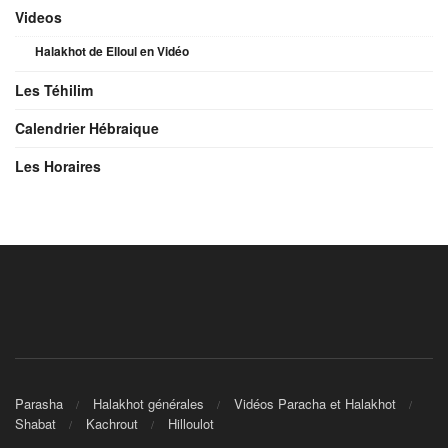
Videos
Halakhot de Elloul en Vidéo
Les Téhilim
Calendrier Hébraique
Les Horaires
Parasha
Halakhot générales
Vidéos Paracha et Halakhot
Shabat
Kachrout
Hilloulot