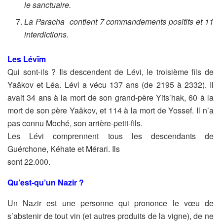
le sanctuaire.
La Paracha contient 7 commandements positifs et 11
interdictions.
Les Lévïm
Qui sont-ils ? Ils descendent de Lévi, le troisième fils
de
Yaâkov et Léa. Lévi a vécu 137 ans (de 2195 à 2332). Il
avait
34 ans à la mort de son grand-père Yits’hak, 60 à la
mort de son père Yaâkov,
et 114 à la mort de Yossef. Il n’a
pas connu Moché, son arrière-petit-fils.
Les Lévi comprennent tous les descendants de
Guérchone, Kéhate et Mérari. Ils
sont 22.000.
Qu’est-qu’un Nazir ?
Un Nazir est une personne qui prononce le vœu
de
s’abstenir de tout vin (et autres produits de la vigne), de ne