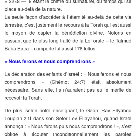
= 22×8 — 8 étant le
chiffre du surnaturel, du temps qui se
place au-delà de la nature.
La seule façon d’accéder à l’éternité au-delà de cette vie
terrestre, c’est
justement le recours à la Torah qui est aussi
le moyen de capter la bénédiction
divine. Notons en
passant que le plus long traité de la Loi orale – le Talmud
Baba
Batra – comporte lui aussi 176 folios.
« Nous ferons et nous comprendrons »
La déclaration des enfants d’Israël : « Nous ferons et nous
comprendrons » (Chémot 24:7) était absolument
nécessaire. Sans elle, ils n’auraient pas eu le mérite de
recevoir la Torah.
De plus, selon notre enseignant, le Gaon, Rav Eliyahou
Loupian z.t.l dans son
Séfer Lev Eliayahou, quand Israël
annonça : « Nous ferons puis nous comprendrons
! », s’est
obligé à écouter inconditionnellement les paroles