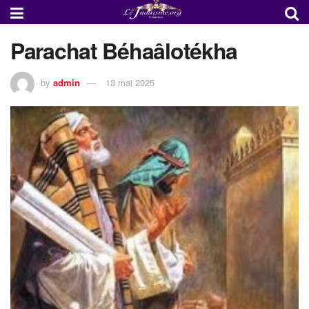
Parachat Béhaâlotékha
by
admin
13 mai 2025