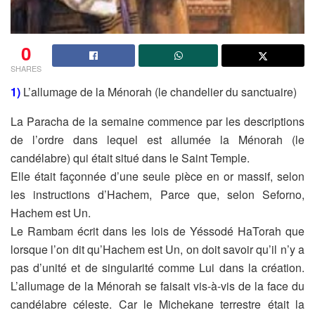
0
SHARES
1)
L’allumage de la Ménorah (le chandelier du
sanctuaire)
La Paracha de la semaine commence par les descriptions
de l’ordre dans lequel
est allumée la Ménorah (le
candélabre) qui était situé dans le Saint Temple.
Elle était façonnée d’une seule pièce en or massif, selon
les instructions
d’Hachem, Parce que, selon Seforno,
Hachem est Un.
Le Rambam écrit dans les lois de Yéssodé HaTorah que
lorsque l’on dit
qu’Hachem est Un, on doit savoir qu’il n’y a
pas d’unité et de singularité comme
Lui dans la création.
L’allumage de la Ménorah se faisait vis-à-vis de la face du
candélabre céleste.
Car le Michekane terrestre était la