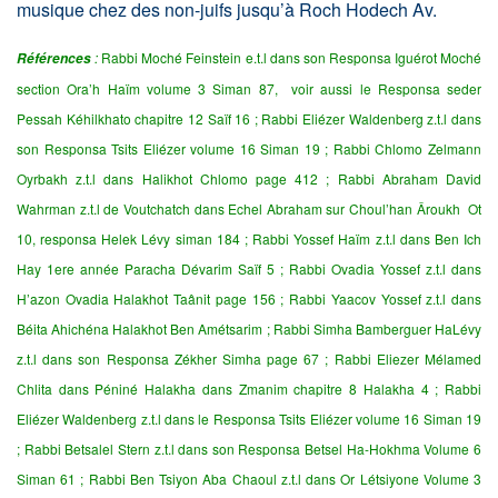
musique chez des non-juifs jusqu’à Roch Hodech Av.
:
Rabbi Moché Feinstein e.t.l dans son Responsa Iguérot Moché
Références
section Ora’h Haïm volume 3 Siman 87, voir aussi le Responsa seder
Pessah Kéhilkhato chapitre 12 Saïf 16 ; Rabbi Eliézer Waldenberg z.t.l dans
son Responsa Tsits Eliézer volume 16 Siman 19 ; Rabbi Chlomo Zelmann
Oyrbakh z.t.l dans Halikhot Chlomo page 412 ; Rabbi Abraham David
Wahrman z.t.l de Voutchatch dans Echel Abraham sur Choul’han Âroukh Ot
10, responsa Helek Lévy siman 184 ; Rabbi Yossef Haïm z.t.l dans Ben Ich
Hay 1ere année Paracha Dévarim Saïf 5 ; Rabbi Ovadia Yossef z.t.l dans
H’azon Ovadia Halakhot Taânit page 156 ; Rabbi Yaacov Yossef z.t.l dans
Béita Ahichéna Halakhot Ben Amétsarim ; Rabbi Simha Bamberguer HaLévy
z.t.l dans son Responsa Zékher Simha page 67 ; Rabbi Eliezer Mélamed
Chlita dans Péniné Halakha dans Zmanim chapitre 8 Halakha 4 ; Rabbi
Eliézer Waldenberg z.t.l dans le Responsa Tsits Eliézer volume 16 Siman 19
; Rabbi Betsalel Stern z.t.l dans son Responsa Betsel Ha-Hokhma Volume 6
Siman 61 ; Rabbi Ben Tsiyon Aba Chaoul z.t.l dans Or Létsiyone Volume 3