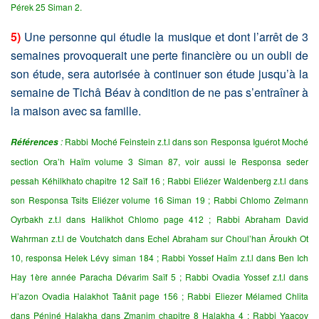
Pérek 25 Siman 2.
5)
Une personne qui étudie la musique et dont l’arrêt de 3
semaines provoquerait une perte financière ou un oubli de
son étude, sera autorisée à continuer son étude jusqu’à la
semaine de Tichâ Béav à condition de ne pas s’entraîner à
la maison avec sa famille.
:
Rabbi Moché Feinstein z.t.l dans son Responsa Iguérot Moché
Références
section Ora’h Haïm volume 3 Siman 87, voir aussi le Responsa seder
pessah Kéhilkhato chapitre 12 Saïf 16 ; Rabbi Eliézer Waldenberg z.t.l dans
son Responsa Tsits Eliézer volume 16 Siman 19 ; Rabbi Chlomo Zelmann
Oyrbakh z.t.l dans Halikhot Chlomo page 412 ; Rabbi Abraham David
Wahrman z.t.l de Voutchatch dans Echel Abraham sur Choul’han Âroukh Ot
10, responsa Helek Lévy siman 184 ; Rabbi Yossef Haïm z.t.l dans Ben Ich
Hay 1ère année Paracha Dévarim Saïf 5 ; Rabbi Ovadia Yossef z.t.l dans
H’azon Ovadia Halakhot Taânit page 156 ; Rabbi Eliezer Mélamed Chlita
dans Péniné Halakha dans Zmanim chapitre 8 Halakha 4 ;
Rabbi Yaacov