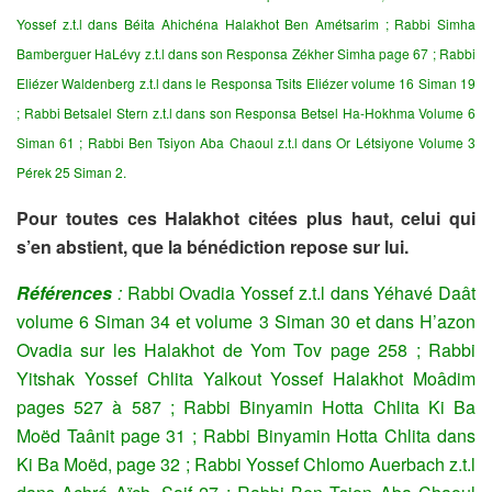
Yossef z.t.l dans Béita Ahichéna Halakhot Ben Amétsarim ; Rabbi Simha
Bamberguer HaLévy z.t.l dans son Responsa Zékher Simha page 67 ; Rabbi
Eliézer Waldenberg z.t.l dans le Responsa Tsits Eliézer volume 16 Siman 19
; Rabbi Betsalel Stern z.t.l dans son Responsa Betsel Ha-Hokhma Volume 6
Siman 61 ; Rabbi Ben Tsiyon Aba Chaoul z.t.l dans Or Létsiyone Volume 3
Pérek 25 Siman 2.
Pour toutes ces Halakhot citées plus haut, celui qui
s’en abstient, que la bénédiction repose sur lui.
Références
:
Rabbi Ovadia Yossef z.t.l dans Yéhavé Daât
volume 6 Siman 34 et volume 3 Siman 30 et dans H’azon
Ovadia sur les Halakhot de Yom Tov page 258 ; Rabbi
Yitshak Yossef Chlita Yalkout Yossef Halakhot Moâdim
pages 527 à 587 ; Rabbi Binyamin Hotta Chlita Ki Ba
Moëd Taânit page 31 ; Rabbi Binyamin Hotta Chlita dans
Ki Ba Moëd, page 32 ; Rabbi Yossef Chlomo Auerbach z.t.l