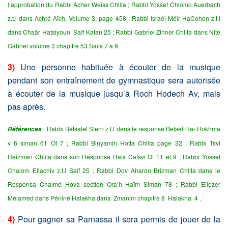
l’approbation du Rabbi Acher Weiss Chlita ; Rabbi Yossef Chlomo Auerbach
z.t.l dans Achré Aïch, Volume 3, page 458 ; Rabbi Israël Méïr HaCohen z.t.l
dans Chaâr Hatsiyoun Saïf Katan 25 ; Rabbi Gabriel Zinner Chlita dans Nité
Gabriel volume 3 chapitre 53 Saïfs 7 à 9.
3)
Une personne habituée à écouter de la musique
pendant son entraînement de gymnastique sera autorisée
à écouter de la musique jusqu’à Roch Hodech Av, mais
pas après.
:
Rabbi Betsalel Stern z.t.l dans le responsa Betsel Ha- Hokhma
Références
v 6 siman 61 Ot 7 ; Rabbi Binyamin Hotta Chlita page 32 ; Rabbi Tsvi
Reizman Chlita dans son Responsa Rats Catsvi Ot 11 et 9 ; Rabbi Yossef
Chalom Eliachiv z.t.l Saïf 25 ; Rabbi Dov Aharon Brizman Chlita dans le
Responsa Chalmé Hova section Ora’h Haïm Siman 78 ; Rabbi Eliezer
Mélamed dans Péniné Halakha dans Zmanim chapitre 8 Halakha 4 .
4)
Pour gagner sa Parnassa il sera permis de jouer de la