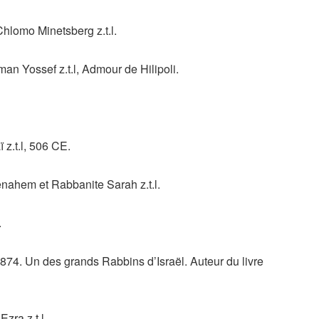
hlomo Minetsberg z.t.l.
n Yossef z.t.l, Admour de Hilipoli.
z.t.l, 506 CE.
ahem et Rabbanite Sarah z.t.l.
.
874. Un des grands Rabbins d’Israël. Auteur du livre
ra z.t.l.