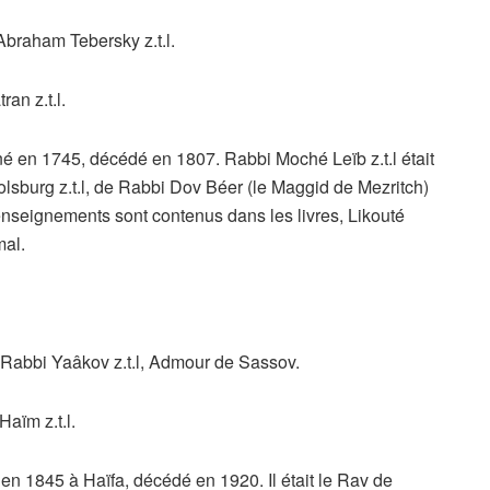
raham Tebersky z.t.l.
an z.t.l.
né en 1745, décédé en 1807. Rabbi Moché Leïb z.t.l était
sburg z.t.l, de Rabbi Dov Béer (le Maggid de Mezritch)
s enseignements sont contenus dans les livres, Likouté
al.
Rabbi Yaâkov z.t.l, Admour de Sassov.
ïm z.t.l.
n 1845 à Haïfa, décédé en 1920. Il était le Rav de