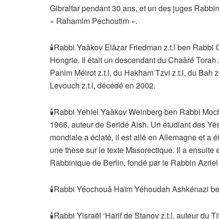
Gibraltar pendant 30 ans, et un des juges Rabbin
« Rahamim Pechoutim ».
🕯Rabbi Yaâkov Elâzar Friedman z.t.l ben Rabbi
Hongrie. Il était un descendant du Chaâré Torah z
Panim Méirot z.t.l, du Hakham Tzvi z.t.l, du Bah z.
Levouch z.t.l, décédé en 2002.
🕯Rabbi Yehiel Yaâkov Weinberg ben Rabbi Moché
1966, auteur de Seridé Aish. Un étudiant des Yé
mondiale a éclaté, il est allé en Allemagne et a é
une thèse sur le texte Masorectique. Il a ensuite
Rabbinique de Berlin, fondé par le Rabbin Azriel 
🕯Rabbi Yéochouâ Haïm Yéhoudah Ashkénazi ben
🕯Rabbi Yisraël ‘Harif de Stanov z.t.l, auteur du T