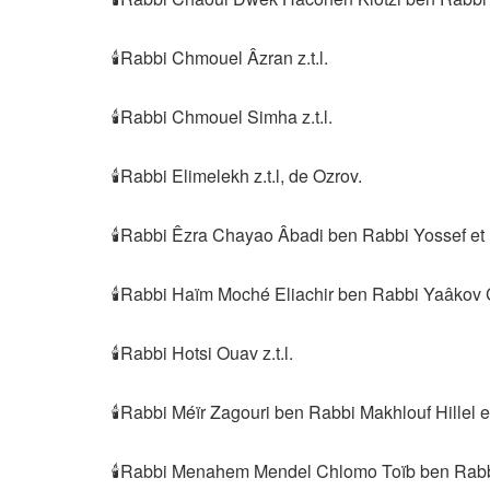
🕯Rabbi Chmouel Âzran z.t.l.
🕯Rabbi Chmouel Simha z.t.l.
🕯Rabbi Elimelekh z.t.l, de Ozrov.
🕯Rabbi Êzra Chayao Âbadi ben Rabbi Yossef et R
🕯Rabbi Haïm Moché Eliachir ben Rabbi Yaâkov Ch
🕯Rabbi Hotsi Ouav z.t.l.
🕯Rabbi Méïr Zagouri ben Rabbi Makhlouf Hillel et
🕯Rabbi Menahem Mendel Chlomo Toïb ben Rabbi