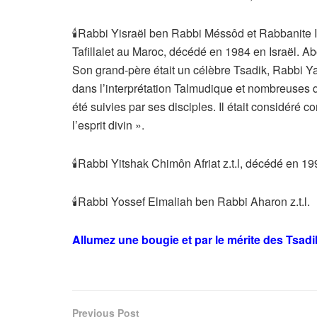
🕯Rabbi Yisraël ben Rabbi Méssôd et Rabbanite I
Tafillalet au Maroc, décédé en 1984 en Israël. A
Son grand-père était un célèbre Tsadik, Rabbi Yaa
dans l’interprétation Talmudique et nombreuses 
été suivies par ses disciples. Il était considér
l’esprit divin ».
🕯Rabbi Yitshak Chimôn Afriat z.t.l, décédé en 19
🕯Rabbi Yossef Elmaliah ben Rabbi Aharon z.t.l.
Allumez une bougie et par le mérite des Tsad
Previous Post