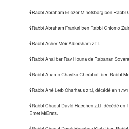
🕯Rabbi Abraham Eliézer Minetsberg ben Rabbi C
🕯Rabbi Abraham Frankel ben Rabbi Chlomo Zalma
🕯Rabbi Acher Méïr Albersham z.t.l.
🕯Rabbi Ahaï bar Rav Houna de Rabanan Soveraï 
🕯Rabbi Aharon Chavika Cherabati ben Rabbi Men
🕯Rabbi Arié Leib Charhaus z.t.l, décédé en 1791
🕯Rabbi Chaoul David Hacohen z.t.l, décédé en 1
Emet MiErets.
🕯Rabbi Chaoul Dwek Hacohen Klotzi ben Rabbi Ez