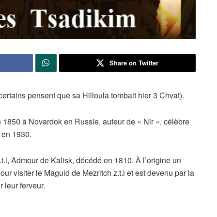
Share on Twitter
certains pensent que sa Hilloula tombait hier 3 Chvat).
n 1850 à Novardok en Russie, auteur de « Nir », célèbre
 en 1930.
l, Admour de Kalisk, décédé en 1810. À l’origine un
pour visiter le Maguid de Mezritch z.t.l et est devenu par la
 leur ferveur.