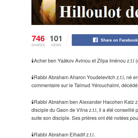
746
101
Share on Facebook
SHARES
VIEWS
🕯Acher ben Yaâkov Avinou et Zilpa Iménou z.t.l (
🕯Rabbi Abraham Aharon Youdelevitch z.t.l, né e
commentaire sur le Talmud Yérouchalmi, décédé
🕯Rabbi Abraham ben Alexander Hacohen Katz z.t.
disciple du Gaon de Vilna z.t.l, il a été conseillé 
suite son disciple. Ses prières ont été notées pour
🕯Rabbi Abraham Elhadif z.t.l.