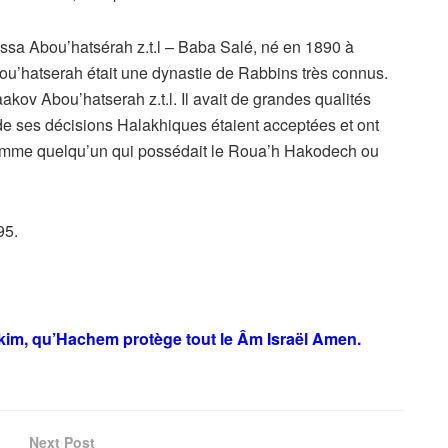
ssa Abou’hatsérah z.t.l – Baba Salé, né en 1890 à
bou’hatserah était une dynastie de Rabbins très connus.
kov Abou’hatserah z.t.l. Il avait de grandes qualités
de ses décisions Halakhiques étaient acceptées et ont
é comme quelqu’un qui possédait le Roua’h Hakodech ou
95.
ikim, qu’Hachem protège tout le Âm Israël Amen.
Next Post