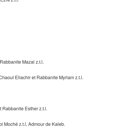
abbanite Mazal z.t.l.
aoul Eliachir et Rabbanite Myriam z.t.l.
 Rabbanite Esther z.t.l.
 Moché z.t.l, Admour de Kaleb.