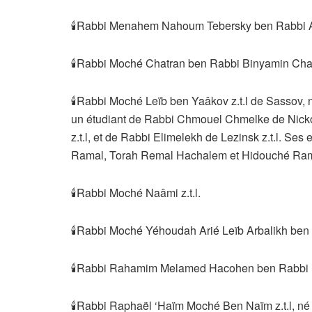
🕯Rabbi Menahem Nahoum Tebersky ben Rabbi Ab
🕯Rabbi Moché Chatran ben Rabbi Binyamin Chatr
🕯Rabbi Moché Leïb ben Yaâkov z.t.l de Sassov, 
un étudiant de Rabbi Chmouel Chmelke de Nickol
z.t.l, et de Rabbi Elimelekh de Lezinsk z.t.l. Se
Ramal, Torah Remal Hachalem et Hidouché Ram
🕯Rabbi Moché Naâmi z.t.l.
🕯Rabbi Moché Yéhoudah Arié Leïb Arbalikh ben 
🕯Rabbi Rahamim Melamed Hacohen ben Rabbi Ha
🕯Rabbi Raphaël ‘Haïm Moché Ben Naïm z.t.l, né e