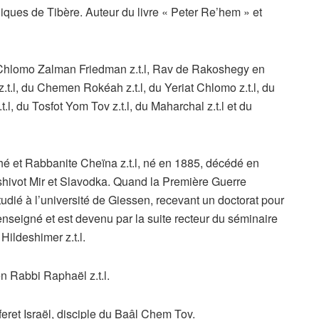
iques de Tibère. Auteur du livre « Peter Re’hem » et
 Chlomo Zalman Friedman z.t.l, Rav de Rakoshegy en
.t.l, du Chemen Rokéah z.t.l, du Yeriat Chlomo z.t.l, du
t.l, du Tosfot Yom Tov z.t.l, du Maharchal z.t.l et du
 et Rabbanite Cheïna z.t.l, né en 1885, décédé en
shivot Mir et Slavodka. Quand la Première Guerre
tudié à l’université de Giessen, recevant un doctorat pour
 enseigné et est devenu par la suite recteur du séminaire
Hildeshimer z.t.l.
 Rabbi Raphaël z.t.l.
iferet Israël, disciple du Baâl Chem Tov.