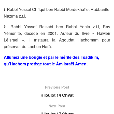
🕯 Rabbi Yossef Chriqui ben Rabbi Mordekhaï et Rabbanite
Nazima z.t.l.
🕯 Rabbi Yossef Ratsabi ben Rabbi Yehia z.t.l, Rav
Yéménite, décédé en 2001. Auteur du livre « HaMeïr
LéIsraël ». Il instaura la Agoudat Hachomrim pour
préserver du Lachon Harâ.
Allumez une bougie et par le mérite des Tsadikim,
qu’Hachem protège tout le Âm Israël Amen.
Previous Post
Hiloulot 14 Chvat
Next Post
Hiloulot 17 Chvat