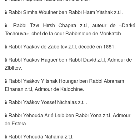
🕯 Rabbi Simha Woulner ben Rabbi Haïm Yitshak z.t.l.
🕯 Rabbi Tzvi Hirsh Chapira z.t.l, auteur de «Darké
Techouva», chef de la cour Rabbinique de Monkatch.
🕯 Rabbi Yaâkov de Zabeltov z.t.l, décédé en 1881.
🕯 Rabbi Yaâkov Haguer ben Rabbi David z.t.l, Admour de
Zibiltov.
🕯 Rabbi Yaâkov Yitshak Houngar ben Rabbi Abraham
Elhanan z.t.l, Admour de Kalochine.
🕯 Rabbi Yaâkov Yossef Nichalas z.t.l.
🕯 Rabbi Yehouda Arié Leib ben Rabbi Yona z.t.l, Admour
de Estera.
🕯 Rabbi Yehouda Nahama z.t.l.