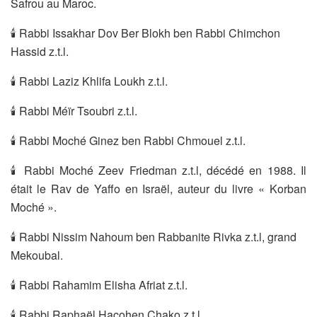
Safrou au Maroc.
🕯 Rabbi Issakhar Dov Ber Blokh ben Rabbi Chimchon
Hassid z.t.l.
🕯 Rabbi Laziz Khlifa Loukh z.t.l.
🕯 Rabbi Méïr Tsoubri z.t.l.
🕯 Rabbi Moché Ginez ben Rabbi Chmouel z.t.l.
🕯 Rabbi Moché Zeev Friedman z.t.l, décédé en 1988. Il
était le Rav de Yaffo en Israël, auteur du livre « Korban
Moché ».
🕯 Rabbi Nissim Nahoum ben Rabbanite Rivka z.t.l, grand
Mekoubal.
🕯 Rabbi Rahamim Elisha Afriat z.t.l.
🕯 Rabbi Raphaël Hacohen Chako z.t.l.