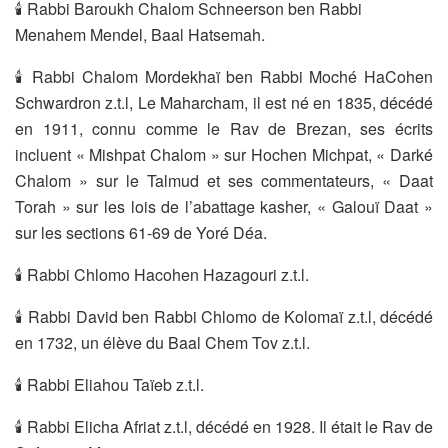
🕯 Rabbi Baroukh Chalom Schneerson ben Rabbi
Menahem Mendel, Baal Hatsemah.
🕯 Rabbi Chalom Mordekhaï ben Rabbi Moché HaCohen
Schwardron z.t.l, Le Maharcham, il est né en 1835, décédé
en 1911, connu comme le Rav de Brezan, ses écrits
incluent « Mishpat Chalom » sur Hochen Michpat, « Darké
Chalom » sur le Talmud et ses commentateurs, « Daat
Torah » sur les lois de l’abattage kasher, « Galouï Daat »
sur les sections 61-69 de Yoré Déa.
🕯 Rabbi Chlomo Hacohen Hazagouri z.t.l.
🕯 Rabbi David ben Rabbi Chlomo de Kolomaï z.t.l, décédé
en 1732, un élève du Baal Chem Tov z.t.l.
🕯 Rabbi Eliahou Taïeb z.t.l.
🕯 Rabbi Elicha Afriat z.t.l, décédé en 1928. Il était le Rav de