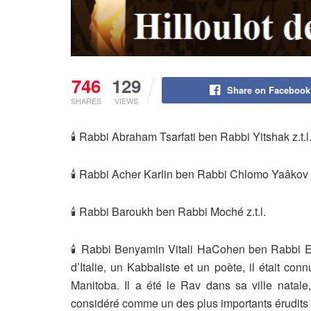
746
129
Share on Facebook
SHARES
VIEWS
🕯 Rabbi Abraham Tsarfati ben Rabbi Yitshak z.t.l
🕯 Rabbi Acher Karlin ben Rabbi Chlomo Yaâkov z
🕯 Rabbi Baroukh ben Rabbi Moché z.t.l.
🕯 Rabbi Benyamin Vitali HaCohen ben Rabbi Eli
d’Italie, un Kabbaliste et un poète, il était co
Manitoba. Il a été le Rav dans sa ville natale,
considéré comme un des plus importants érudits da