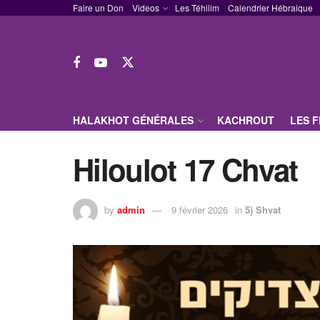
Faire un Don
Videos
Les Téhilim
Calendrier Hébraique
HALAKHOT GÉNÉRALES
KACHROUT
LES 
Hiloulot 17 Chvat
by
admin
9 février 2026
in
5) Shvat