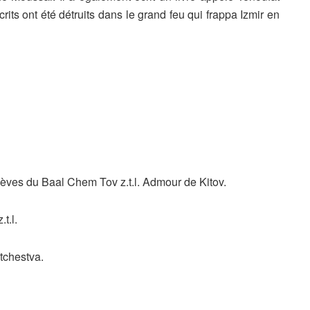
ts ont été détruits dans le grand feu qui frappa Izmir en
lèves du Baal Chem Tov z.t.l. Admour de Kitov.
t.l.
tchestva.