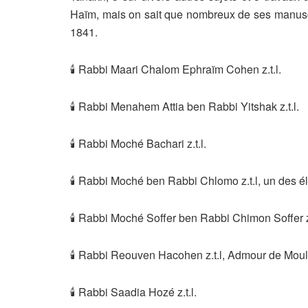
Haïm, mais on sait que nombreux de ses manuscri
1841.
🕯 Rabbi Maari Chalom Ephraïm Cohen z.t.l.
🕯 Rabbi Menahem Attia ben Rabbi Yitshak z.t.l.
🕯 Rabbi Moché Bachari z.t.l.
🕯 Rabbi Moché ben Rabbi Chlomo z.t.l, un des é
🕯 Rabbi Moché Soffer ben Rabbi Chimon Soffer z.
🕯 Rabbi Reouven Hacohen z.t.l, Admour de Moul
🕯 Rabbi Saadia Hozé z.t.l.