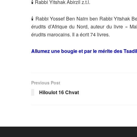
🕯 Rabbi Yitshak Abirzil z.t.l.
🕯 Rabbi Yossef Ben Naïm ben Rabbi Yitshak Ben 
érudits d’Afrique du Nord, auteur du livre « M
érudits marocains. Il a écrit 74 livres.
Allumez une bougie et par le mérite des Tsad
Previous Post
Hiloulot 16 Chvat