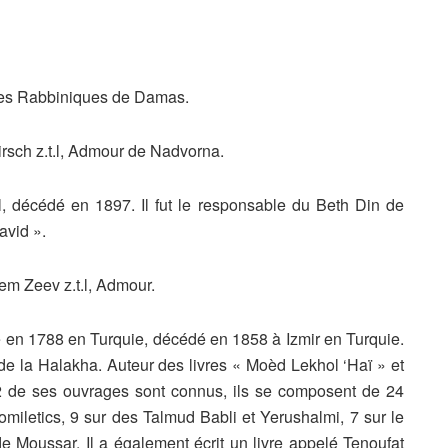
uges Rabbiniques de Damas.
irsch z.t.l, Admour de Nadvorna.
, décédé en 1897. Il fut le responsable du Beth Din de
avid ».
m Zeev z.t.l, Admour.
é en 1788 en Turquie, décédé en 1858 à Izmir en Turquie.
te de la Halakha. Auteur des livres « Moèd Lekhol ‘Haï » et
 72 de ses ouvrages sont connus, ils se composent de 24
omiletics, 9 sur des Talmud Babli et Yerushalmi, 7 sur le
de Moussar. Il a également écrit un livre appelé Tenoufat