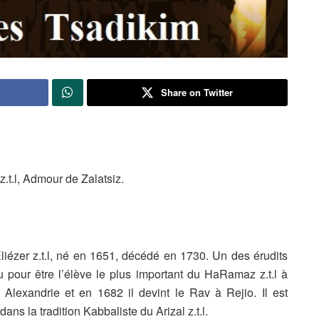
Share on Twitter
.
.t.l, Admour de Zalatsiz.
ézer z.t.l, né en 1651, décédé en 1730. Un des érudits
nnu pour être l’élève le plus important du HaRamaz z.t.l à
 Alexandrie et en 1682 il devint le Rav à Rejio. Il est
ns la tradition Kabbaliste du Arizal z.t.l.