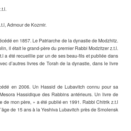
t.l.
.t.l, Admour de Kozmir.
décédé en 1857. Le Patriarche de la dynastie de Modzhitz.
, il était le grand-père du premier Rabbi Modzitzer z.t.l.
l a été recueillie par un de ses beau-fils et publiée dans
ec d’autres livres de Torah de la dynastie, dans le livre
décédé en 2006. Un Hassid de Lubavitch connu pour sa
Mesora Hassidique des Rabbins antérieurs. Un livre de
e de mon père, » a été publié en 1991. Rabbi Chitrik z.t.l
 l’âge de 15 ans à la Yeshiva Lubavitch près de Smolensk