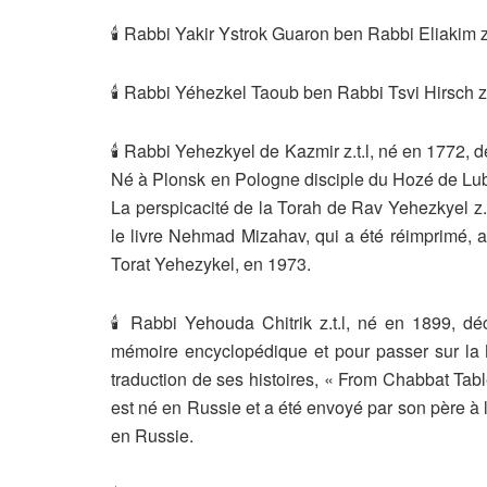
🕯 Rabbi Yakir Ystrok Guaron ben Rabbi Eliakim z.
🕯 Rabbi Yéhezkel Taoub ben Rabbi Tsvi Hirsch z
🕯 Rabbi Yehezkyel de Kazmir z.t.l, né en 1772, 
Né à Plonsk en Pologne disciple du Hozé de Lublin
La perspicacité de la Torah de Rav Yehezkyel z.t.
le livre Nehmad Mizahav, qui a été réimprimé, av
Torat Yehezykel, en 1973.
🕯 Rabbi Yehouda Chitrik z.t.l, né en 1899, 
mémoire encyclopédique et pour passer sur la 
traduction de ses histoires, « From Chabbat Tabl
est né en Russie et a été envoyé par son père à
en Russie.