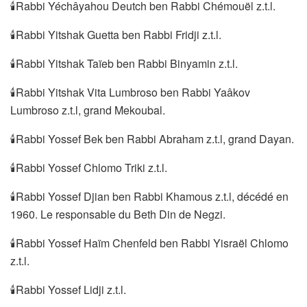
🕯Rabbi Yéchâyahou Deutch ben Rabbi Chémouël z.t.l.
🕯Rabbi Yitshak Guetta ben Rabbi Fridji z.t.l.
🕯Rabbi Yitshak Taïeb ben Rabbi Binyamin z.t.l.
🕯Rabbi Yitshak Vita Lumbroso ben Rabbi Yaâkov
Lumbroso z.t.l, grand Mekoubal.
🕯Rabbi Yossef Bek ben Rabbi Abraham z.t.l, grand Dayan.
🕯Rabbi Yossef Chlomo Triki z.t.l.
🕯Rabbi Yossef Djian ben Rabbi Khamous z.t.l, décédé en
1960. Le responsable du Beth Din de Negzi.
🕯Rabbi Yossef Haïm Chenfeld ben Rabbi Yisraël Chlomo
z.t.l.
🕯Rabbi Yossef Lidji z.t.l.