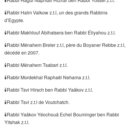
🕯Rabbi Hagui Naphtali Hizirar ben Rabbi Yossef z.t.l.
🕯Rabbi Haïm Valkow z.t.l, un des grands Rabbins
d’Egypte.
🕯Rabbi Makhlouf Abihatsera ben Rabbi Éliyahou z.t.l.
🕯Rabbi Ménahem Breïer z.t.l, père du Boyaner Rebbe z.t.l,
décédé en 2007.
🕯Rabbi Ménahem Tsabari z.t.l.
🕯Rabbi Mordekhaï Raphaël Nehama z.t.l.
🕯Rabbi Tsvi Hirsch ben Rabbi Yaâkov z.t.l.
🕯Rabbi Tsvi z.t.l de Voutchatch.
🕯Rabbi Yaâkov Yéochouâ Echel Bouminger ben Rabbi
Yitshak z.t.l.