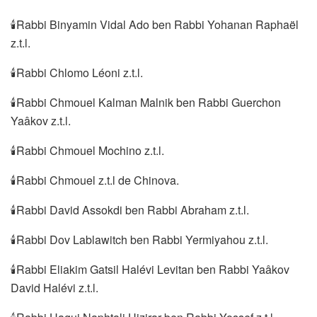
🕯Rabbi Binyamin Vidal Ado ben Rabbi Yohanan Raphaël
z.t.l.
🕯Rabbi Chlomo Léoni z.t.l.
🕯Rabbi Chmouel Kalman Malnik ben Rabbi Guerchon
Yaâkov z.t.l.
🕯Rabbi Chmouel Mochino z.t.l.
🕯Rabbi Chmouel z.t.l de Chinova.
🕯Rabbi David Assokdi ben Rabbi Abraham z.t.l.
🕯Rabbi Dov Lablawitch ben Rabbi Yermiyahou z.t.l.
🕯Rabbi Eliakim Gatsil Halévi Levitan ben Rabbi Yaâkov
David Halévi z.t.l.