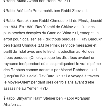
🕯Rabbi Akiba Azaria ben Rabbi Haï z.t.l.
🕯Rabbi Arié Leïb Pomarnchik ben Rabbi Zeev z.t.l.
🕯Rabbi Baroukh ben Rabbi Chmouel z.t.l de Pinsk, décédé
en 1834. En 1830, Rav Yisraël de Chklov z.t.l, l’un des
plus proches disciples du Gaon de Vilna z.t.l, entreprit un
effort pour localiser les « dix tribus perdues ». Rav Baroukh
ben Rabbi Chmouel z.t.l de Pinsk servit de messager et
partit de Tsfat avec une lettre d’introduction au Roi des
tribus perdues. (On croyait que les dix tribus avaient un
royaume indépendant où elles pratiquaient le vrai diplôme
des Rabbins comme transmis par Moché Rabbenou z.t.l
(jusqu’au IVe siècle) Rav Baroukh z.t.l a voyagé à travers
le Moyen-Orient pendant près de trois ans avant d’être
assassiné au Yémen HYD
🕯Rabbi Binyamin Haïm Steiner ben Rabbi Abraham
Aharon z.t.l.