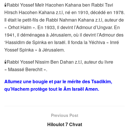
🕯Rabbi Yossef Meïr Hacohen Kahana ben Rabbi Tsvi
Hirsch Hacohen Kahana z.t.l, né en 1910, décédé en 1978.
Il était le petit-fils de Rabbi Nahman Kahana z.t.l, auteur de
« Orhot Haïm ». En 1933, il devint l’Admour d’Ungvar. En
1941, il déménagea à Jérusalem, où il devint l’Admour des
‘Hassidim de Spinka en Israël. Il fonda la Yéchiva « Imré
Yossef Spinka » à Jérusalem.
🕯Rabbi Yossef Nissim Ben Dahan z.t.l, auteur du livre
« Maassé Berechit ».
Allumez une bougie et par le mérite des Tsadikim,
qu’Hachem protège tout le Âm Israël Amen.
Previous Post
Hiloulot 7 Chvat