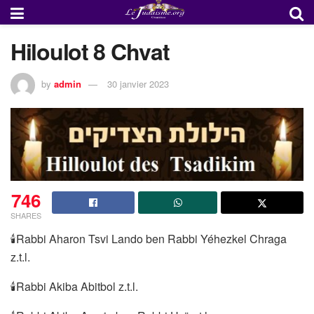
Hiloulot 8 Chvat
by
admin
30 janvier 2023
746
SHARES
🕯Rabbi Aharon Tsvi Lando ben Rabbi Yéhezkel Chraga
z.t.l.
🕯Rabbi Akiba Abitbol z.t.l.