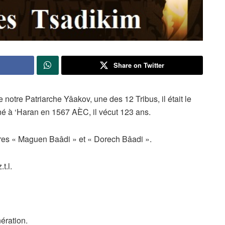
Share on Twitter
e notre Patriarche Yâakov, une des 12 Tribus, il était le
est né à ‘Haran en 1567 AÈC, il vécut 123 ans.
vres « Maguen Baâdi » et « Dorech Bâadi ».
t.l.
ération.