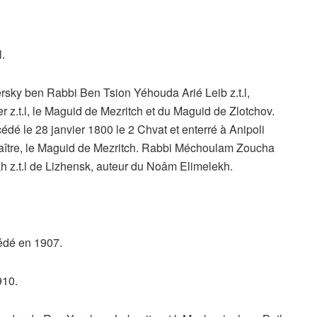
.
ky ben Rabbi Ben Tsion Yéhouda Arié Leib z.t.l,
r z.t.l, le Maguid de Mezritch et du Maguid de Zlotchov.
dé le 28 janvier 1800 le 2 Chvat et enterré à Anipoli
aître, le Maguid de Mezritch. Rabbi Méchoulam Zoucha
ekh z.t.l de Lizhensk, auteur du Noâm Elimelekh.
cédé en 1907.
910.