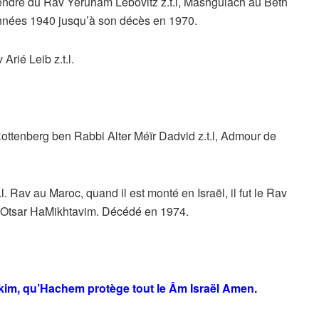
 gendre du Rav Yeruham Lebovitz z.t.l, Mashguiach au Beth
années 1940 jusqu’à son décès en 1970.
rié Leib z.t.l.
tenberg ben Rabbi Alter Méïr Dadvid z.t.l, Admour de
 Rav au Maroc, quand il est monté en Israël, il fut le Rav
t Otsar HaMikhtavim. Décédé en 1974.
ikim, qu’Hachem protège tout le Âm Israël Amen.