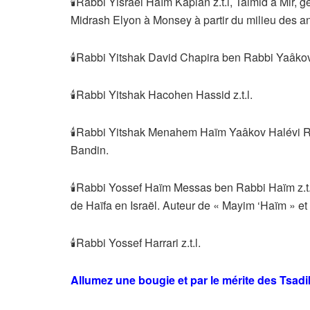
🕯Rabbi Yisraël Haïm Kaplan z.t.l, Talmid à Mir,
Midrash Elyon à Monsey à partir du milieu des 
🕯Rabbi Yitshak David Chapira ben Rabbi Yaâkov A
🕯Rabbi Yitshak Hacohen Hassid z.t.l.
🕯Rabbi Yitshak Menahem Haïm Yaâkov Halévi Rot
Bandin.
🕯Rabbi Yossef Haïm Messas ben Rabbi Haïm z.t.l.
de Haïfa en Israël. Auteur de « Mayim ‘Haïm » e
🕯Rabbi Yossef Harrari z.t.l.
Allumez une bougie et par le mérite des Tsad