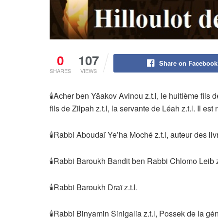
0
107
Share on Facebook
SHARES
VIEWS
🕯Acher ben Yâakov Avinou z.t.l, le huitième fils d
fils de Zilpah z.t.l, la servante de Léah z.t.l. Il 
🕯Rabbi Aboudaï Ye’ha Moché z.t.l, auteur des li
🕯Rabbi Baroukh Bandit ben Rabbi Chlomo Leib z.
🕯Rabbi Baroukh Draï z.t.l.
🕯Rabbi Binyamin Sinigalia z.t.l, Possek de la gén