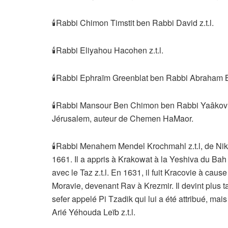
🕯Rabbi Chimon Timstit ben Rabbi David z.t.l.
🕯Rabbi Eliyahou Hacohen z.t.l.
🕯Rabbi Ephraïm Greenblat ben Rabbi Abraham Br
🕯Rabbi Mansour Ben Chimon ben Rabbi Yaâkov z
Jérusalem, auteur de Chemen HaMaor.
🕯Rabbi Menahem Mendel Krochmahl z.t.l, de Nik
1661. Il a appris à Krakowat à la Yeshiva du Bah
avec le Taz z.t.l. En 1631, il fuit Kracovie à ca
Moravie, devenant Rav à Krezmir. Il devint plus t
sefer appelé Pi Tzadik qui lui a été attribué, mai
Arié Yéhouda Leïb z.t.l.