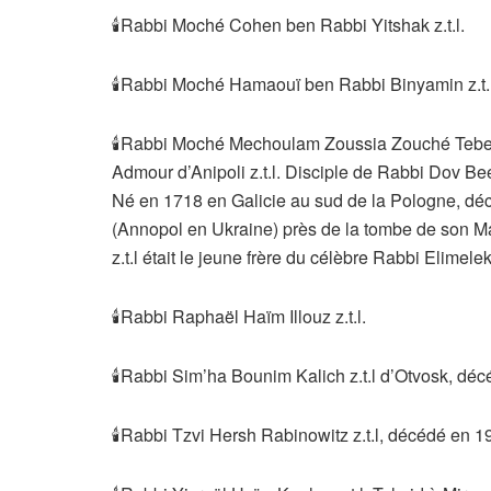
🕯Rabbi Moché Cohen ben Rabbi Yitshak z.t.l.
🕯Rabbi Moché Hamaouï ben Rabbi Binyamin z.t.l
🕯Rabbi Moché Mechoulam Zoussia Zouché Tebers
Admour d’Anipoli z.t.l. Disciple de Rabbi Dov Bee
Né en 1718 en Galicie au sud de la Pologne, décé
(Annopol en Ukraine) près de la tombe de son M
z.t.l était le jeune frère du célèbre Rabbi Elimel
🕯Rabbi Raphaël Haïm Illouz z.t.l.
🕯Rabbi Sim’ha Bounim Kalich z.t.l d’Otvosk, dé
🕯Rabbi Tzvi Hersh Rabinowitz z.t.l, décédé en 1