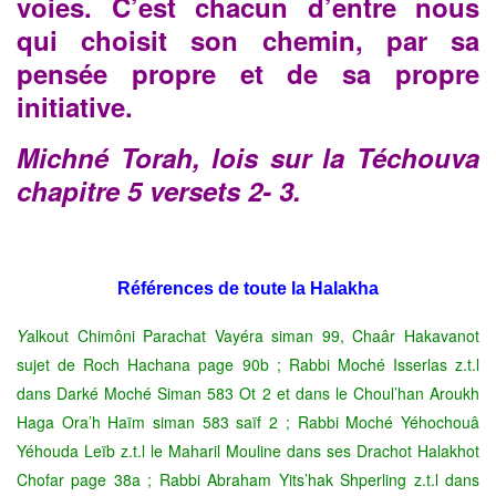
voies. C’est chacun d’entre nous
qui choisit son chemin, par sa
pensée propre et de sa propre
initiative.
Michné Torah, lois sur la Téchouva
chapitre 5 versets 2- 3.
Références de toute la Halakha
Y
alkout Chimôni Parachat Vayéra siman 99, Chaâr Hakavanot
sujet de Roch Hachana page 90b ; Rabbi Moché Isserlas z.t.l
dans Darké Moché Siman 583 Ot 2 et dans le Choul’han Aroukh
Haga Ora’h Haïm siman 583 saïf 2 ; Rabbi Moché Yéhochouâ
Yéhouda Leïb z.t.l le Maharil Mouline dans ses Drachot Halakhot
Chofar page 38a ; Rabbi Abraham Yits’hak Shperling z.t.l dans