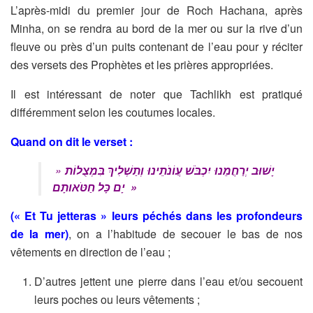
L’après-midi du premier jour de Roch Hachana, après
Minha, on se rendra au bord de la mer ou sur la rive d’un
fleuve ou près d’un puits contenant de l’eau pour y réciter
des versets des Prophètes et les prières appropriées.
Il est intéressant de noter que Tachlikh est pratiqué
différemment selon les coutumes locales.
Quand on dit le verset :
»
יָשׁוּב יְרַחֲמֵנוּ יִכְבֹּשׁ עֲו‍ֹנֹתֵינוּ וְתַשְׁלִיךְ בִּמְצֻלוֹת
יָם כָּל חַטֹּאותָם »
(« Et Tu jetteras » leurs péchés dans les profondeurs
de la mer)
, on a l’habitude de secouer le bas de nos
vêtements en direction de l’eau ;
D’autres jettent une pierre dans l’eau et/ou secouent
leurs poches ou leurs vêtements ;