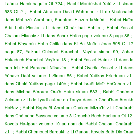
Taâmé Haminhaguim Ot 724 ; Rabbi Mordékhaï Yafé z.t.l siman
583 Ot 2 ; Rabbi Abraham David Wahrman z.t.l de Voutchatch
dans Mahazé Abraham, Kountras H’azon laMoëd ; Rabbi Haïm
Arié Leïb Pinster z.t.l dans Chaâr bat Rabim ; Rabbi Yossef
Chalom Éliachiv z.t.l dans Achré Haïch page volume 3 page 86 ;
Rabbi Binyamin Hotta Chlita dans Ki Ba Moëd siman 598 Ot 17
page 87, Yalkout Chimôni Parachat Vayéra siman 99, Zohar
Hakadoch Parachat Vayikra 18 ; Rabbi Yossef Haïm z.t.l dans le
ben Ich Haï Parachat Nitsavim ; Rabbi Ovadia Yossef z.t.l dans
Yéhavé Daât volume 1 Siman 56 ; Rabbi Yaâkov Friedman z.t.l
dans Ohalé Yaâkov page 149b ; Rabbi Israël Méïr HaCohen z.t.l
dans Michna Béroura Ora’h Haïm siman 583 ; Rabbi Chnéour
Zelmann z.t.l de Lyadi auteur du Tanya dans le Choul’han Aroukh
HaRav ; Rabbi Raphaël Abraham Chalom Mizra’hi z.t.l Chaârabi
dans Chémène Sassone volume 3 Drouché Roch Hachana Ot 12,
Kovets Ha-Igour volume 10 au nom du Rabbi Chalom Chaârabi
z.t.l ; Rabbi Chémouel Baroukh z.t.l Ganout Kovets Beth Din Oraa