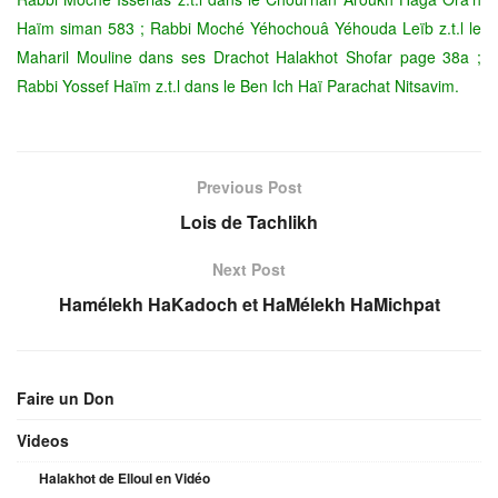
Haïm siman 583 ; Rabbi Moché Yéhochouâ Yéhouda Leïb z.t.l le
Maharil Mouline dans ses Drachot Halakhot Shofar page 38a ;
Rabbi Yossef Haïm z.t.l dans le Ben Ich Haï Parachat Nitsavim.
Previous Post
Lois de Tachlikh
Next Post
Hamélekh HaKadoch et HaMélekh HaMichpat
Faire un Don
Videos
Halakhot de Elloul en Vidéo