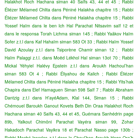
Halakhot Roch Hachana siman 40 Saïfs 43, 44 et 45 ; Rabbi
Éliézer Mélamed Chlita dans Péniné Halakha chapitre 15 ; Rabbi
Éliézer Mélamed Chlita dans Péniné Halakha chapitre 15 ; Rabbi
Yossef Haïm dans le ben Ich Haï Parachat Nitsavim saïf 12 et
dans le responsa Torah Lichma siman 145 ; Rabbi Yaâkov Haïm
Sofer z.t.l dans Kaf Hahaïm siman 583 Ot 33 ; Rabbi Haïm Yossef
David Azoulay z.t.l dans Tsiporène Chamir siman 12 ; Rabbi
Haïm Palaggi z.t.l. dans Moëd Lékhol Haï siman 13ot 70 ; Rabbi
Mickal Yéhyiel Halévy Epstein z.t.l dans Aroukh Hachoul’han
siman 583 Ot 4 ; Rabbi Éliyahou de Kalich ; Rabbi Éliézer
Mélamed Chlita dans Péniné Halakha chapitre 15 ; Rabbi Yits’hak
Chapira dans Elef Hamaguen Siman 598 Saïf 7 ; Rabbi Abraham
Dantzig z.t.l dans H’ayéAdam, Klal 144, Siman 15 ; Rabbi
Chémouel Baroukh Ganout Kovets Beth Din Oraa Halakhot Roch
Hachana siman 40 Saïfs 43, 44 et 45, Guémara Sanhédrin page
89b, Yalkout Chimôni Parachat Vayéra siman 99, Zohar
Hakadoch Parachat Vayikra 18 et Parachat Nasso page 130b ;
Rabbi Moché Isserlas z.t.l dans le Choul’han Aroukh Haga Ora’h