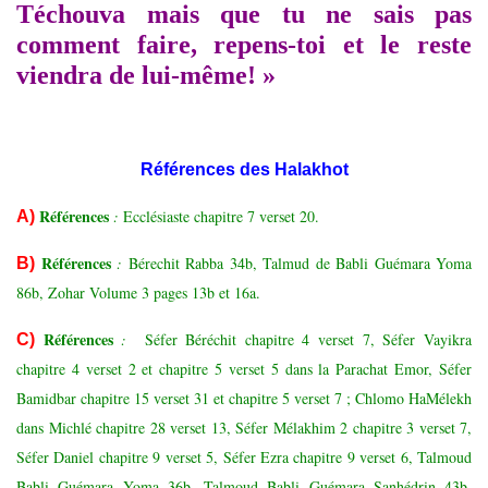
Téchouva mais que tu ne sais pas
comment faire, repens-toi et le reste
viendra de lui-même! »
Références des Halakhot
Références
:
Ecclésiaste chapitre 7 verset 20.
A)
Références
:
Bérechit Rabba 34b, Talmud de Babli Guémara Yoma
B)
86b, Zohar Volume 3 pages 13b et 16a.
Références
:
Séfer Béréchit chapitre 4 verset 7, Séfer Vayikra
C)
chapitre 4 verset 2 et chapitre 5 verset 5 dans la Parachat Emor, Séfer
Bamidbar chapitre 15 verset 31 et chapitre 5 verset 7 ; Chlomo HaMélekh
dans Michlé chapitre 28 verset 13, Séfer Mélakhim 2 chapitre 3 verset 7,
Séfer Daniel chapitre 9 verset 5, Séfer Ezra chapitre 9 verset 6, Talmoud
Babli Guémara Yoma 36b, Talmoud Babli Guémara Sanhédrin 43b,