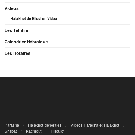
Videos
Halakhot de Elloul en Vidéo
Les Téhilim
Calendrier Hébraique
Les Horaires
Parasha
Halakhot générales
Vidéos Paracha et Halakhot
Shabat
Kachrout
Hilloulot