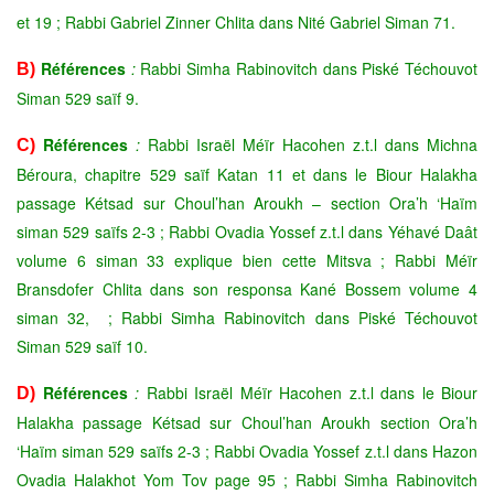
et 19 ; Rabbi Gabriel Zinner Chlita dans Nité Gabriel Siman 71.
Références
:
Rabbi Simha Rabinovitch dans Piské Téchouvot
B)
Siman 529 saïf 9.
Références
:
Rabbi Israël Méïr Hacohen z.t.l dans Michna
C)
Béroura, chapitre 529 saïf Katan 11 et dans le Biour Halakha
passage Kétsad sur Choul’han Aroukh – section Ora’h ‘Haïm
siman 529 saïfs 2-3 ; Rabbi Ovadia Yossef z.t.l dans Yéhavé Daât
volume 6 siman 33 explique bien cette Mitsva ; Rabbi Méïr
Bransdofer Chlita dans son responsa Kané Bossem volume 4
siman 32, ; Rabbi Simha Rabinovitch dans Piské Téchouvot
Siman 529 saïf 10.
Références
:
Rabbi Israël Méïr Hacohen z.t.l dans le Biour
D)
Halakha passage Kétsad sur Choul’han Aroukh section Ora’h
‘Haïm siman 529 saïfs 2-3 ; Rabbi Ovadia Yossef z.t.l dans Hazon
Ovadia Halakhot Yom Tov page 95 ; Rabbi Simha Rabinovitch