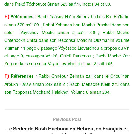
dans Piské Téchouvot Siman 529 saïf 10 notes 34 et 39.
Références
:
Rabbi Yaâkov Haïm Sofer z.t.l dans Kaf Ha’haïm
E)
siman 529 saïf 29 ; Rabbi Yohanan ben Moché Prechel dans son
sefer Vayechev Moché siman 2 saïf 106 ; Rabbi Moché
Chtenbokh Chlita dans son responsa Moâdim Ouzmanim volume
7 siman 11 page 8 passage Véyéssod Lidvarénou à propos du vin
et page 9, passages Véniré, Oulefi Darkénou ; Rabbi Moché Zev
Zorgor dans son sefer Vayechev Moché siman 2 saïf 106.
Références
:
Rabbi Chnéour Zelman z.t.l dans le Choul’han
F)
Aroukh Harav siman 242 saïf 2 ; Rabbi Ménaché Klein z.t.l dans
son Responsa Méchané Halakhot Volume
8 siman 234.
Previous Post
Le Séder de Rosh Hachana en Hébreu, en Français et