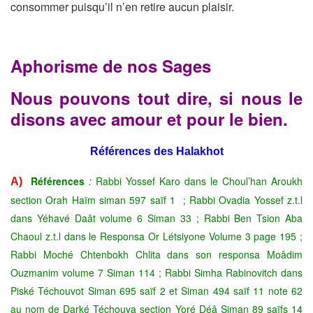
consommer puisqu’il n’en retire aucun plaisir.
Aphorisme de nos Sages
Nous pouvons tout dire, si nous le
disons avec amour et pour le bien.
Références des Halakhot
Références
:
Rabbi Yossef Karo dans le Choul’han Aroukh
A)
section Orah Haïm siman 597 saïf 1 ; Rabbi Ovadia Yossef z.t.l
dans Yéhavé Daât volume 6 Siman 33 ; Rabbi Ben Tsion Aba
Chaoul z.t.l dans le Responsa Or Létsiyone Volume 3 page 195 ;
Rabbi Moché Chtenbokh Chlita dans son responsa Moâdim
Ouzmanim volume 7 Siman 114 ; Rabbi Simha Rabinovitch dans
Piské Téchouvot Siman 695 saïf 2 et Siman 494 saïf 11 note 62
au nom de Darké Téchouva section Yoré Déâ Siman 89 saïfs 14