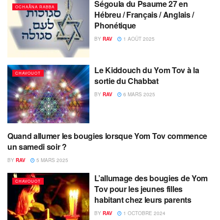
Ségoula du Psaume 27 en
OCHAÂNA RABBA
Hébreu / Français / Anglais /
Phonétique
BY
RAV
1 AOÛT 2025
Le Kiddouch du Yom Tov à la
CHAVOUOT
sortie du Chabbat
BY
RAV
6 MARS 2025
Quand allumer les bougies lorsque Yom Tov commence
CHAVOUOT
un samedi soir ?
BY
RAV
5 MARS 2025
L’allumage des bougies de Yom
CHAVOUOT
Tov pour les jeunes filles
habitant chez leurs parents
BY
RAV
1 OCTOBRE 2024