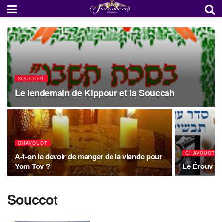
SOUCCOT
Le lendemain de Kippour et la Souccah
CHAVOUOT
CHAVOUOT
A-t-on le devoir de manger de la viande pour
Yom Tov ?
Le Érouv Tav
Souccot