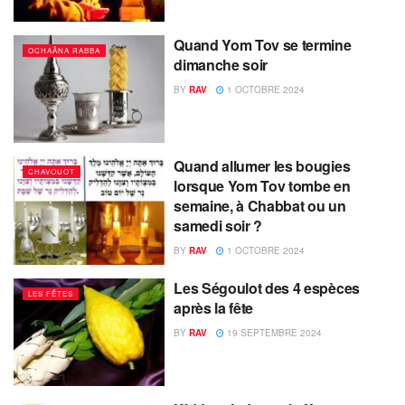
Quand Yom Tov se termine
OCHAÂNA RABBA
dimanche soir
BY
RAV
1 OCTOBRE 2024
Quand allumer les bougies
CHAVOUOT
lorsque Yom Tov tombe en
semaine, à Chabbat ou un
samedi soir ?
BY
RAV
1 OCTOBRE 2024
Les Ségoulot des 4 espèces
LES FÊTES
après la fête
BY
RAV
19 SEPTEMBRE 2024